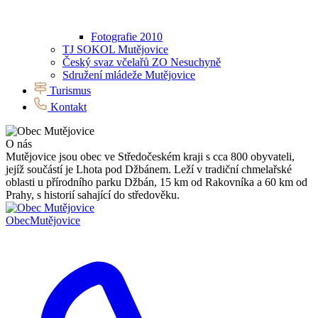
Fotografie 2010
TJ SOKOL Mutějovice
Český svaz včelařů ZO Nesuchyně
Sdružení mládeže Mutějovice
Turismus
Kontakt
O nás
Mutějovice jsou obec ve Středočeském kraji s cca 800 obyvateli,
jejíž součástí je Lhota pod Džbánem. Leží v tradiční chmelařské
oblasti u přírodního parku Džbán, 15 km od Rakovníka a 60 km od
Prahy, s historií sahající do středověku.
Obec
Mutějovice