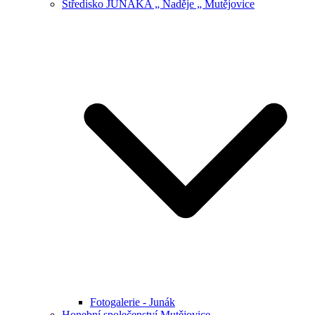
Středisko JUNÁKA „ Naděje „ Mutějovice
Fotogalerie - Junák
Honební společenství Mutějovice