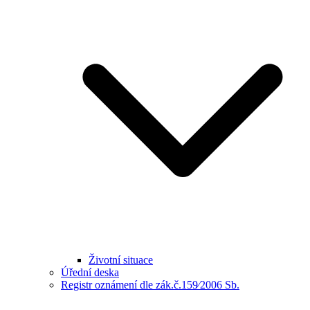
Životní situace
Úřední deska
Registr oznámení dle zák.č.159⁄2006 Sb.