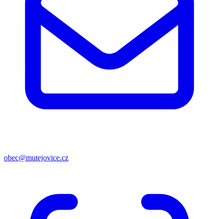
obec@mutejovice.cz