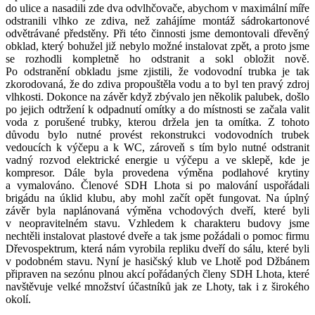
do ulice a nasadili zde dva odvlhčovače, abychom v maximální míře
odstranili vlhko ze zdiva, než zahájíme montáž sádrokartonové
odvětrávané předstěny. Při této činnosti jsme demontovali dřevěný
obklad, který bohužel již nebylo možné instalovat zpět, a proto jsme
se rozhodli kompletně ho odstranit a sokl obložit nově.
Po odstranění obkladu jsme zjistili, že vodovodní trubka je tak
zkorodovaná, že do zdiva propouštěla vodu a to byl ten pravý zdroj
vlhkosti. Dokonce na závěr když zbývalo jen několik palubek, došlo
po jejich odtržení k odpadnutí omítky a do místnosti se začala valit
voda z porušené trubky, kterou držela jen ta omítka. Z tohoto
důvodu bylo nutné provést rekonstrukci vodovodních trubek
vedoucích k výčepu a k WC, zároveň s tím bylo nutné odstranit
vadný rozvod elektrické energie u výčepu a ve sklepě, kde je
kompresor. Dále byla provedena výměna podlahové krytiny
a vymalováno. Členové SDH Lhota si po malování uspořádali
brigádu na úklid klubu, aby mohl začít opět fungovat. Na úplný
závěr byla naplánovaná výměna vchodových dveří, které byli
v neopravitelném stavu. Vzhledem k charakteru budovy jsme
nechtěli instalovat plastové dveře a tak jsme požádali o pomoc firmu
Dřevospektrum, která nám vyrobila repliku dveří do sálu, které byli
v podobném stavu. Nyní je hasičský klub ve Lhotě pod Džbánem
připraven na sezónu plnou akcí pořádaných členy SDH Lhota, které
navštěvuje velké množství účastníků jak ze Lhoty, tak i z širokého
okolí.