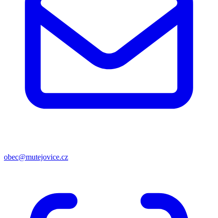
obec@mutejovice.cz