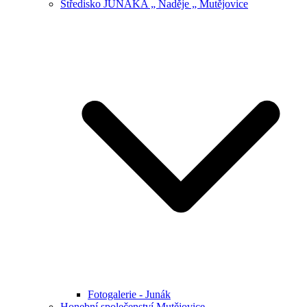
Středisko JUNÁKA „ Naděje „ Mutějovice
Fotogalerie - Junák
Honební společenství Mutějovice