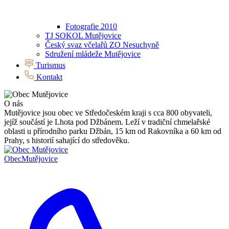
Fotografie 2010
TJ SOKOL Mutějovice
Český svaz včelařů ZO Nesuchyně
Sdružení mládeže Mutějovice
Turismus
Kontakt
O nás
Mutějovice jsou obec ve Středočeském kraji s cca 800 obyvateli,
jejíž součástí je Lhota pod Džbánem. Leží v tradiční chmelařské
oblasti u přírodního parku Džbán, 15 km od Rakovníka a 60 km od
Prahy, s historií sahající do středověku.
Obec
Mutějovice