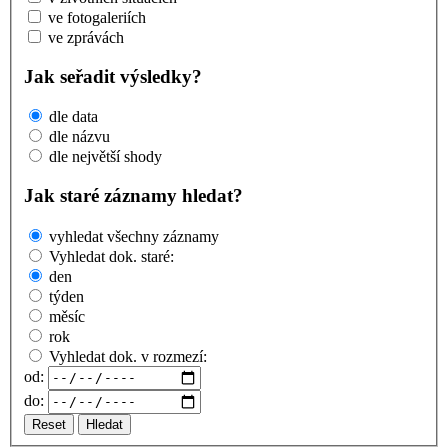
ve fotogaleriích
ve zprávách
Jak seřadit výsledky?
dle data
dle názvu
dle největší shody
Jak staré záznamy hledat?
vyhledat všechny záznamy
Vyhledat dok. staré:
den
týden
měsíc
rok
Vyhledat dok. v rozmezí:
od:
do:
Reset
Hledat