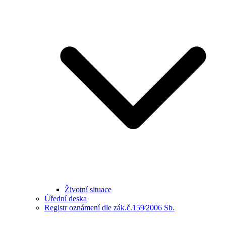
Životní situace
Úřední deska
Registr oznámení dle zák.č.159⁄2006 Sb.