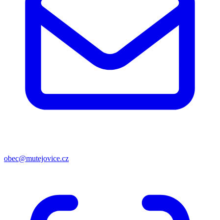
obec@mutejovice.cz