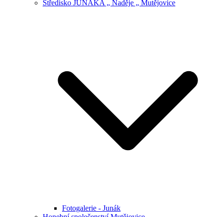
Středisko JUNÁKA „ Naděje „ Mutějovice
Fotogalerie - Junák
Honební společenství Mutějovice