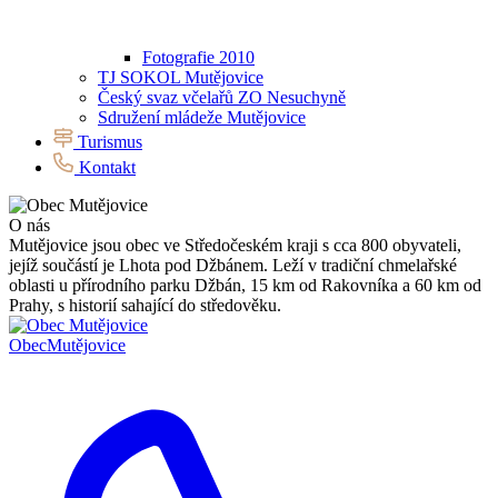
Fotografie 2010
TJ SOKOL Mutějovice
Český svaz včelařů ZO Nesuchyně
Sdružení mládeže Mutějovice
Turismus
Kontakt
O nás
Mutějovice jsou obec ve Středočeském kraji s cca 800 obyvateli,
jejíž součástí je Lhota pod Džbánem. Leží v tradiční chmelařské
oblasti u přírodního parku Džbán, 15 km od Rakovníka a 60 km od
Prahy, s historií sahající do středověku.
Obec
Mutějovice