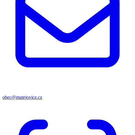
obec@mutejovice.cz