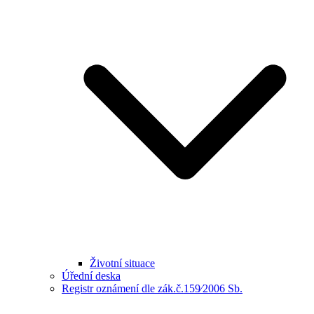
Životní situace
Úřední deska
Registr oznámení dle zák.č.159⁄2006 Sb.