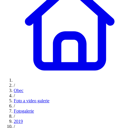
/
Obec
/
Foto a video galerie
/
Fotogalerie
/
2019
/