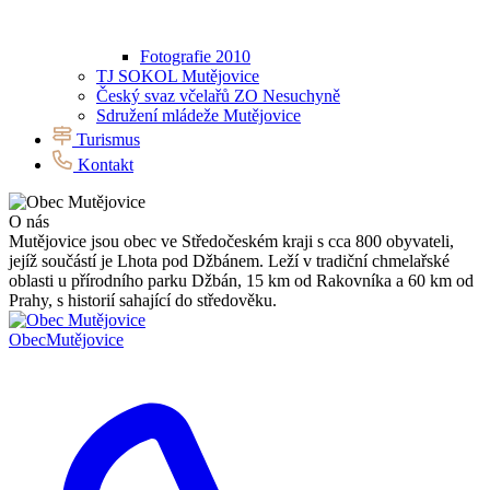
Fotografie 2010
TJ SOKOL Mutějovice
Český svaz včelařů ZO Nesuchyně
Sdružení mládeže Mutějovice
Turismus
Kontakt
O nás
Mutějovice jsou obec ve Středočeském kraji s cca 800 obyvateli,
jejíž součástí je Lhota pod Džbánem. Leží v tradiční chmelařské
oblasti u přírodního parku Džbán, 15 km od Rakovníka a 60 km od
Prahy, s historií sahající do středověku.
Obec
Mutějovice