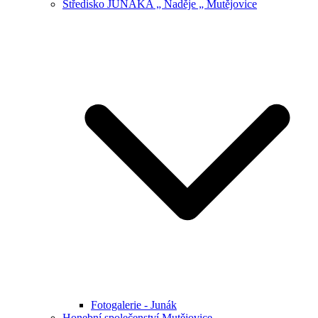
Středisko JUNÁKA „ Naděje „ Mutějovice
Fotogalerie - Junák
Honební společenství Mutějovice