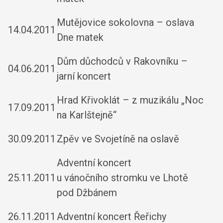
Mutějovice sokolovna – oslava
14.04.2011
Dne matek
Dům důchodců v Rakovníku –
04.06.2011
jarní koncert
Hrad Křivoklát – z muzikálu „Noc
17.09.2011
na Karlštejně“
30.09.2011
Zpěv ve Svojetíně na oslavě
Adventní koncert
25.11.2011
u vánočního stromku ve Lhotě
pod Džbánem
26.11.2011
Adventní koncert Řeřichy