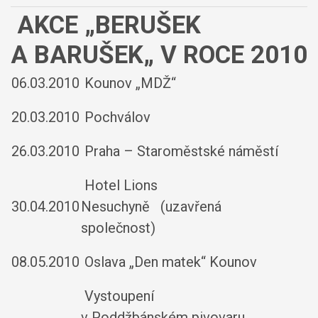
AKCE „BERUŠEK
A BARUŠEK„ V ROCE 2010
06.03.2010
Kounov „MDŽ“
20.03.2010
Pochválov
26.03.2010
Praha – Staroměstské náměstí
Hotel Lions
30.04.2010
Nesuchyně (uzavřená
společnost)
08.05.2010
Oslava „Den matek“ Kounov
Vystoupení
v Poddžbánském pivovaru