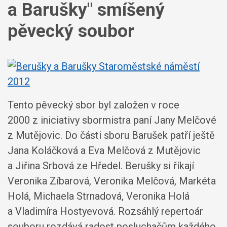
a Barušky" smíšený
pěvecký soubor
Tento pěvecký sbor byl založen v roce
2000 z iniciativy sbormistra paní Jany Melčové
z Mutějovic. Do části sboru Barušek patří ještě
Jana Koláčková a Eva Melčová z Mutějovic
a Jiřina Srbová ze Hředel. Berušky si říkají
Veronika Zíbarová, Veronika Melčová, Markéta
Holá, Michaela Strnadová, Veronika Holá
a Vladimíra Hostyevová. Rozsáhlý repertoár
souboru rozdává radost posluchačům každého