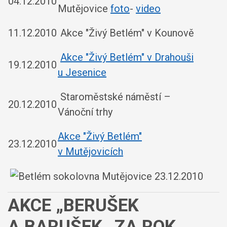
04.12.2010
Mutějovice
foto
-
video
11.12.2010
Akce "Živý Betlém" v Kounově
Akce "Živý Betlém" v Drahouši
19.12.2010
u Jesenice
Staroměstské náměstí –
20.12.2010
Vánoční trhy
Akce "Živý Betlém"
23.12.2010
v Mutějovicích
AKCE „BERUŠEK
A BARUŠEK„ ZA ROK