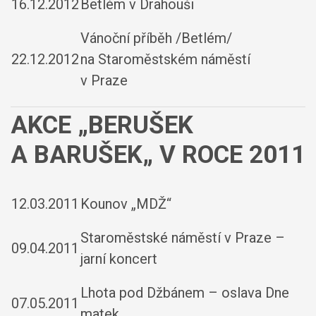
16.12.2012
Betlém v Drahouši
Vánoční příběh /Betlém/
22.12.2012
na Staroměstském náměstí
v Praze
AKCE „BERUŠEK
A BARUŠEK„ V ROCE 2011
12.03.2011
Kounov „MDŽ“
Staroměstské náměstí v Praze –
09.04.2011
jarní koncert
Lhota pod Džbánem – oslava Dne
07.05.2011
matek