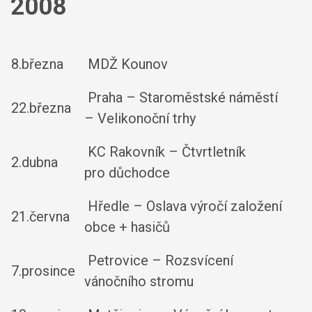
2008
8.března
MDŽ Kounov
Praha – Staroměstské náměstí
22.března
– Velikonoční trhy
KC Rakovník – Čtvrtletník
2.dubna
pro důchodce
Hředle – Oslava výročí založení
21.června
obce + hasičů
Petrovice – Rozsvícení
7.prosince
vánočního stromu