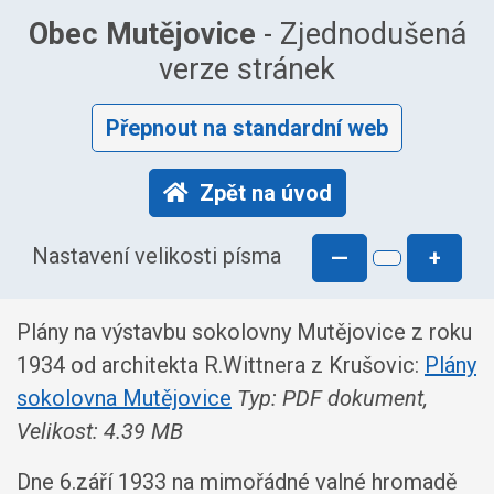
Obec Mutějovice
- Zjednodušená
verze stránek
Přepnout na standardní web
Zpět na úvod
Nastavení velikosti písma
—
+
Plány na výstavbu sokolovny Mutějovice z roku
1934 od architekta R.Wittnera z Krušovic:
Plány
sokolovna Mutějovice
Typ: PDF dokument,
Velikost: 4.39 MB
Dne 6.září 1933 na mimořádné valné hromadě