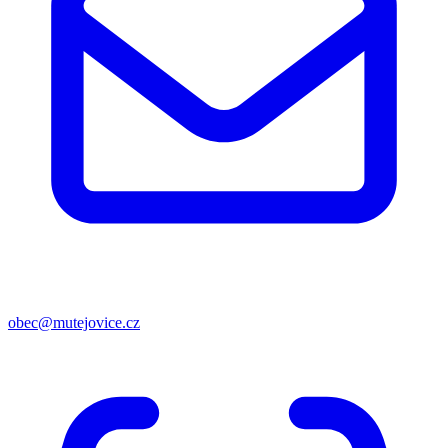
obec@mutejovice.cz