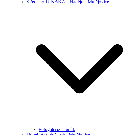
Středisko JUNÁKA „ Naděje „ Mutějovice
Fotogalerie - Junák
Honební společenství Mutějovice