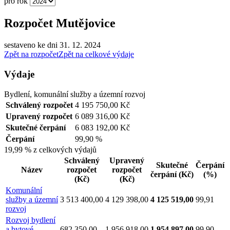
pro rok
Rozpočet Mutějovice
sestaveno ke dni 31. 12. 2024
Zpět na rozpočet
Zpět na celkové výdaje
Výdaje
Bydlení, komunální služby a územní rozvoj
Schválený rozpočet
4 195 750,00 Kč
Upravený rozpočet
6 089 316,00 Kč
Skutečné čerpání
6 083 192,00 Kč
Čerpání
99,90 %
19,99 %
z celkových výdajů
Schválený
Upravený
Skutečné
Čerpání
Název
rozpočet
rozpočet
čerpání
(Kč)
(%)
(Kč)
(Kč)
Komunální
služby a územní
3 513 400,00
4 129 398,00
4 125 519,00
99,91
rozvoj
Rozvoj bydlení
a bytové
682 350,00
1 956 918,00
1 954 897,00
99,90