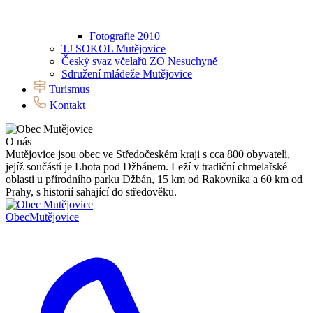
Fotografie 2010
TJ SOKOL Mutějovice
Český svaz včelařů ZO Nesuchyně
Sdružení mládeže Mutějovice
Turismus
Kontakt
O nás
Mutějovice jsou obec ve Středočeském kraji s cca 800 obyvateli,
jejíž součástí je Lhota pod Džbánem. Leží v tradiční chmelařské
oblasti u přírodního parku Džbán, 15 km od Rakovníka a 60 km od
Prahy, s historií sahající do středověku.
Obec
Mutějovice