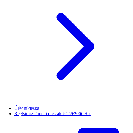
Úřední deska
Registr oznámení dle zák.č.159⁄2006 Sb.