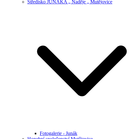
Středisko JUNÁKA „ Naděje „ Mutějovice
Fotogalerie - Junák
Honební společenství Mutějovice