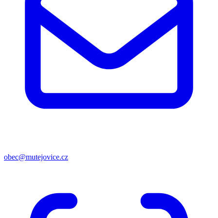
obec@mutejovice.cz