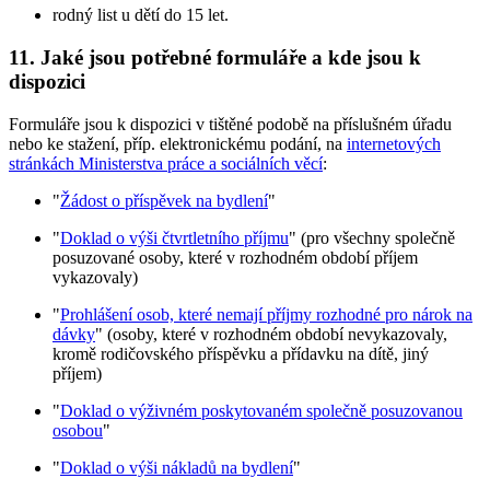
rodný list u dětí do 15 let.
11. Jaké jsou potřebné formuláře a kde jsou k
dispozici
Formuláře jsou k dispozici v tištěné podobě na příslušném úřadu
nebo ke stažení, příp. elektronickému podání, na
internetových
stránkách Ministerstva práce a sociálních věcí
:
"
Žádost o příspěvek na bydlení
"
"
Doklad o výši čtvrtletního příjmu
" (pro všechny společně
posuzované osoby, které v rozhodném období příjem
vykazovaly)
"
Prohlášení osob, které nemají příjmy rozhodné pro nárok na
dávky
" (osoby, které v rozhodném období nevykazovaly,
kromě rodičovského příspěvku a přídavku na dítě, jiný
příjem)
"
Doklad o výživném poskytovaném společně posuzovanou
osobou
"
"
Doklad o výši nákladů na bydlení
"