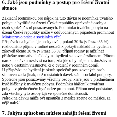
6. Jaké jsou podmínky a postup pro řešení životní
situace
Základní podmínkou pro nárok na tuto dávku je podmínka trvalého
pobytu a bydliště na území České republiky oprávněné osoby a
osob společně s ní posuzovaných. Podmínku trvalého pobytu na
území České republiky může v odůvodněných případech prominout
Ministerstvo práce a sociálních věcí
.
Příspěvek na bydlení je poskytován, pokud 30 % (v Praze 35 %)
rozhodného příjmu v rodině nestačí k pokrytí nákladů na bydlení a
zároveň těchto 30 % (v Praze 35 %) příjmů rodiny je nižší než
příslušné normativní náklady na bydlení stanovené zákonem. Přitom
nárok na dávku nezávisí na tom, zda jde o byt nájemní, družstevní
nebo v osobním vlastnictví, či o bydlení v rodinném domě.
U příspěvku na bydlení je okruh společně posuzovaných osob
stanoven zcela jinak, než u ostatních dávek státní sociální podpory.
Společně jsou posuzovány všechny osoby, které jsou v předmětném
bytě hlášeny k trvalému pobytu. Podmínku hlášení k trvalému
pobytu v předmětném bytě nelze prominout. Přitom není podstatné,
zda všechny tyto osoby žijí ve společné domácnosti.
Nárok na dávku může být uplatněn 3 měsíce zpětně od měsíce, za
nějž náleží.
7. Jakým způsobem můžete zahájit řešení životní