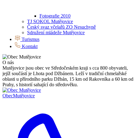
Fotografie 2010
TJ SOKOL Mutějovice
Český svaz včelařů ZO Nesuchyně
Sdružení mládeže Mutějovice
Turismus
Kontakt
O nás
Mutějovice jsou obec ve Středočeském kraji s cca 800 obyvateli,
jejíž součástí je Lhota pod Džbánem. Leží v tradiční chmelařské
oblasti u přírodního parku Džbán, 15 km od Rakovníka a 60 km od
Prahy, s historií sahající do středověku.
Obec
Mutějovice