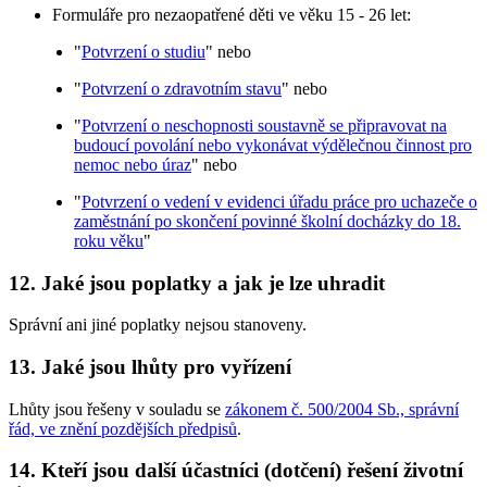
Formuláře pro nezaopatřené děti ve věku 15 - 26 let:
"
Potvrzení o studiu
" nebo
"
Potvrzení o zdravotním stavu
" nebo
"
Potvrzení o neschopnosti soustavně se připravovat na
budoucí povolání nebo vykonávat výdělečnou činnost pro
nemoc nebo úraz
" nebo
"
Potvrzení o vedení v evidenci úřadu práce pro uchazeče o
zaměstnání po skončení povinné školní docházky do 18.
roku věku
"
12. Jaké jsou poplatky a jak je lze uhradit
Správní ani jiné poplatky nejsou stanoveny.
13. Jaké jsou lhůty pro vyřízení
Lhůty jsou řešeny v souladu se
zákonem č. 500/2004 Sb., správní
řád, ve znění pozdějších předpisů
.
14. Kteří jsou další účastníci (dotčení) řešení životní