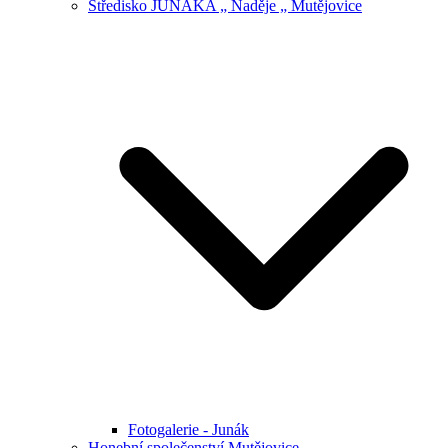
Středisko JUNÁKA „ Naděje „ Mutějovice
Fotogalerie - Junák
Honební společenství Mutějovice