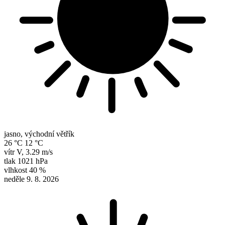
jasno, východní větřík
26 °C
12 °C
vítr
V
,
3.29 m/s
tlak
1021 hPa
vlhkost
40 %
neděle
9. 8. 2026