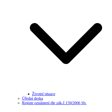
Životní situace
Úřední deska
Registr oznámení dle zák.č.159⁄2006 Sb.