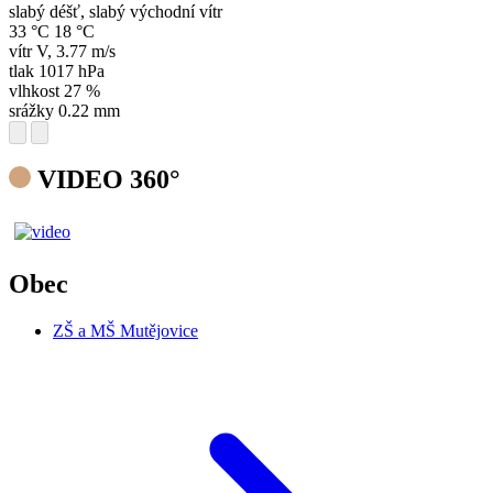
slabý déšť, slabý východní vítr
33 °C
18 °C
vítr
V
,
3.77 m/s
tlak
1017 hPa
vlhkost
27 %
srážky
0.22 mm
VIDEO 360°
Obec
ZŠ a MŠ Mutějovice