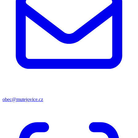
obec@mutejovice.cz