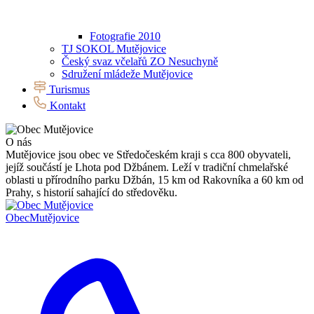
Fotografie 2010
TJ SOKOL Mutějovice
Český svaz včelařů ZO Nesuchyně
Sdružení mládeže Mutějovice
Turismus
Kontakt
O nás
Mutějovice jsou obec ve Středočeském kraji s cca 800 obyvateli,
jejíž součástí je Lhota pod Džbánem. Leží v tradiční chmelařské
oblasti u přírodního parku Džbán, 15 km od Rakovníka a 60 km od
Prahy, s historií sahající do středověku.
Obec
Mutějovice