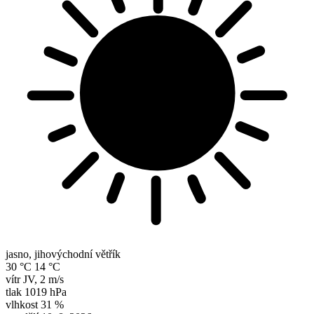
jasno, jihovýchodní větřík
30 °C
14 °C
vítr
JV
,
2 m/s
tlak
1019 hPa
vlhkost
31 %