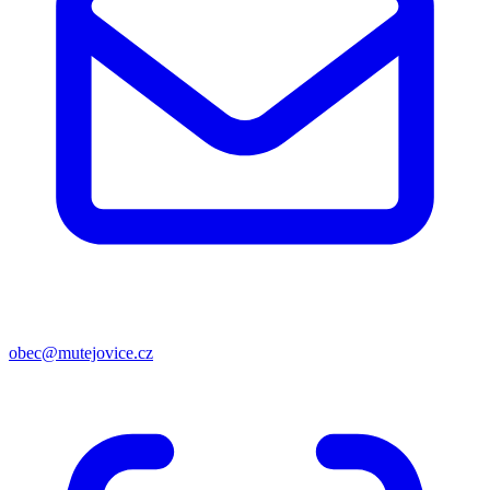
obec@mutejovice.cz