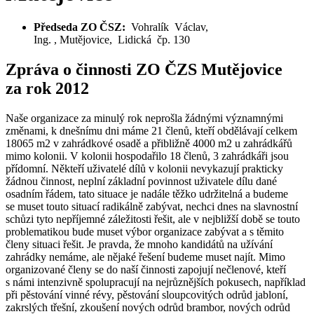
Předseda ZO ČSZ:
Vohralík Václav,
Ing. , Mutějovice, Lidická čp. 130
Zpráva o činnosti ZO ČZS Mutějovice
za rok 2012
Naše organizace za minulý rok neprošla žádnými významnými
změnami, k dnešnímu dni máme 21 členů, kteří obdělávají celkem
18065 m2 v zahrádkové osadě a přibližně 4000 m2 u zahrádkářů
mimo kolonii. V kolonii hospodařilo 18 členů, 3 zahrádkáři jsou
přídomní. Někteří uživatelé dílů v kolonii nevykazují prakticky
žádnou činnost, neplní základní povinnost uživatele dílu dané
osadním řádem, tato situace je nadále těžko udržitelná a budeme
se muset touto situací radikálně zabývat, nechci dnes na slavnostní
schůzi tyto nepříjemné záležitosti řešit, ale v nejbližší době se touto
problematikou bude muset výbor organizace zabývat a s těmito
členy situaci řešit. Je pravda, že mnoho kandidátů na užívání
zahrádky nemáme, ale nějaké řešení budeme muset najít. Mimo
organizované členy se do naší činnosti zapojují nečlenové, kteří
s námi intenzivně spolupracují na nejrůznějších pokusech, například
při pěstování vinné révy, pěstování sloupcovitých odrůd jabloní,
zakrslých třešní, zkoušení nových odrůd brambor, nových odrůd