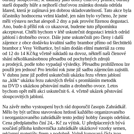
starší dopadly hůře a nejhorší chuťovou známku dostala odrůda
Idared, která je zajímavá jen dobrou skladovatelností. Tato akce byla
účastníky hodnocena velmi kladně, jen nám bylo vyčteno, že jsme
měli výstavu nechat alespoň 2 dny a pak provést řízenou degustaci.
Ano, bude-li příští rok co ukazovat, budeme tuto připomínku
akceptovat. Chtěli bychom v létě uskutečnit degustaci letních odrůd
jabloní i drobného ovoce. Dále jsme uskutečnili pro členy i další
zájemce z obce dodávku kvalitní sadby brambor přímo od šlechtitelů
brambor z Vesy Velhartice, byl nám dodán elitní materiál za cenu
od 12 do 14 Kč/kg včetně nákladů na dovoz, někteří naši členové
shání několikanásobnou přesadbu od pochybných zdrojů
a prodejců, podle toho vypadají výsledky. Přesadbu prohlíženou lze
použít jen jednou! Pro letošní rok jsme již sadbu zájemcům zajistili.
V dubnu jsme již potřetí uskutečnili ukázku řezu vřeten jabloní
na „klik“ ukázku řezu zakrslých třešní s promítáním metodik
na DVD s ukázkou pěstování malin a drobného ovoce. Letos
bychom opět měli akci uskutečnit 6. 4. včetně ukázek pěstování
sloupcovitých jabloní.
Na závěr mého vystoupení bych rád doporučil časopis Zahrádkář.
Mělo by být určitou stavovskou hrdostí každého organizovaného
i neorganizovaného zahrádkáře tento jediný hobby časopis odebírat.
Cena předplatného činí 24,- Kč za výtisk. U předplacených bývá
součástí příloha knihovnička zahrádkáře ukázkové vzorky semen,
reklamní materiály firem a podobně. Volně kupovaná čísla jsou