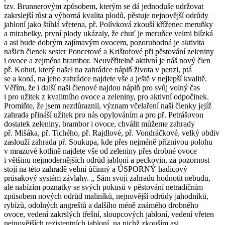
tzv. Brunnerovým způsobem, kterým se dá jednoduše udržovat
zakrslejší růst a výborná kvalita plodů, pěstuje nejnovější odrůdy
jabloní jako štíhlá vřetena, př. Polívková zkouší kříženec meruňky
a mirabelky, první plody ukázaly, že chuť je meruňce velmi blízká
a asi bude dobrým zajímavým ovocem, pozoruhodná je aktivita
našich členek sester Poncetové a Krištofové při pěstování zeleniny
i ovoce a zejména brambor. Neuvěřitelně aktivní je náš nový člen
př. Kohut, který našel na zahrádce náplň života v penzi, ptá
se a koná, na jeho zahrádce najdete vše a ještě v nejlepší kvalitě.
Věřím, že i další naši členové najdou náplň pro svůj volný čas
i pro užitek z kvalitního ovoce a zeleniny, pro aktivní odpočinek.
Promiňte, že jsem nezdůraznil, význam včelaření naší členky jejíž
zahrada přináší užitek pro nás opylováním a pro př. Petrášovou
dostatek zeleniny, brambor i ovoce, chválit můžeme zahrady
př. Mišáka, př. Tichého, př. Rajdlové, př. Vondráčkové, velký obdiv
zaslouží zahrada př. Soukupa, kde přes nejméně příznivou polohu
v mrazové kotlině najdete vše od zeleniny přes drobné ovoce
i většinu nejmodernějších odrůd jabloní a peckovin, za pozornost
stojí na této zahradě velmi účinný a ÚSPORNÝ hadicový
průsakový systém závlahy. „ Sám svoji zahradu hodnotit nebudu,
ale nabízím poznatky se svých pokusů v pěstování netradičním
způsobem nových odrůd maliníků, nejnovější odrůdy jahodníků,
rybízů, odolných angreštů a dalšího méně známého drobného
ovoce, vedení zakrslých třešní, sloupcových jabloní, vedení vřeten
nejnovějších rezistentních jabloní, na nichž zkouším asi