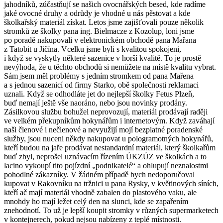
jahodníků, zúčastňují se našich ovocnářských besed, kde radíme
jaké ovocné druhy a odrůdy je vhodné u nás pěstovat a kde
školkařský materiál získat. Letos jsme zajišťovali pouze několik
stromků ze školky pana ing. Bielmacze z Kozolup, loni jsme
po poradě nakupovali v elektronickém obchodě pana Mařana
z Tatobit u Jičína. Vcelku jsme byli s kvalitou spokojeni,
i když se vyskytly některé sazenice v horší kvalitě. To je prostě
nevýhoda, že u těchto obchodů si nemůžete na místě kvalitu vybrat.
Sám jsem měl problémy s jedním stromkem od pana Mařena
a s jednou sazenicí od firmy Starko, obě společnosti reklamaci
uznali. Když se odhodláte jet do nejlepší školky Fetus Plzeň,
buď nemají ještě vše naoráno, nebo jsou novinky prodány.
Zásilkovou službu bohužel neprovozují, materiál prodávají raději
ve velkém překupníkům hokynářům i internetovým. Když zaváhají
naši členové i nečlenové a nevyužijí mojí bezplatné poradenské
služby, jsou nuceni někdy nakupovat u pologramotných hokynářů,
kteří budou na jaře prodávat nestandardní materiál, který školkařům
buď zbyl, neprošel uznávacím řízením ÚKZÚZ ve školkách a to
lacino vykoupí tito pojízdní „podnikatelé“ a ohlupují neznalostmi
pohodlné zákazníky. V žádném případě bych nedoporučoval
kupovat v Rakovníku na tržnici u pana Rysky, v květinových síních,
kteří ač mají materiál vhodně zabalen do plastového vaku, ale
mnohdy ho mají ležet celý den na slunci, kde se zapařením
znehodnotí. To už je lepší koupit stromky v různých supermarketech
v kontejnerech, pokud nejsou nabízeny z teplé místnosti.