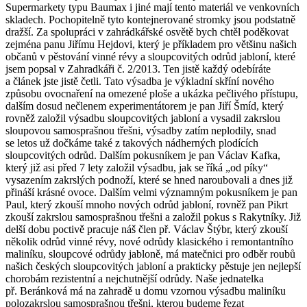
Supermarkety typu Baumax i jiné mají tento materiál ve venkovních
skladech. Pochopitelně tyto kontejnerované stromky jsou podstatně
dražší. Za spolupráci v zahrádkářské osvětě bych chtěl poděkovat
zejména panu Jiřímu Hejdovi, který je příkladem pro většinu našich
občanů v pěstování vinné révy a sloupcovitých odrůd jabloní, které
jsem popsal v Zahradkáři č. 2/2013. Ten jistě každý odebíráte
a článek jste jistě četli. Tato výsadba je výkladní skříní nového
způsobu ovocnaření na omezené ploše a ukázka pečlivého přístupu,
dalším dosud nečlenem experimentátorem je pan Jiří Šmíd, který
rovněž založil výsadbu sloupcovitých jabloní a vysadil zakrslou
sloupovou samosprašnou třešni, výsadby zatím neplodily, snad
se letos už dočkáme také z takových nádherných plodících
sloupcovitých odrůd. Dalším pokusníkem je pan Václav Kafka,
který již asi před 7 lety založil výsadbu, jak se říká „od píky“
vysazením zakrslých podnoží, které se hned naroubovali a dnes již
přináší krásné ovoce. Dalším velmi významným pokusníkem je pan
Paul, který zkouší mnoho nových odrůd jabloní, rovněž pan Pikrt
zkouší zakrslou samosprašnou třešni a založil pokus s Rakytníky. Již
delší dobu poctivě pracuje náš člen př. Václav Štýbr, který zkouší
několik odrůd vinné révy, nové odrůdy klasického i remontantního
maliníku, sloupcové odrůdy jabloně, má matečnici pro odběr roubů
našich českých sloupcovitých jabloní a prakticky pěstuje jen nejlepší
chorobám rezistentní a nejchutnější odrůdy. Naše jednatelka
př. Beránková má na zahradě u domu vzornou výsadbu maliníku
polozakrslou samosprašnou třešni, kterou budeme řezat