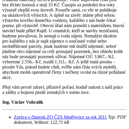
bez těchto bonusů a stojí 33 Kč. Časopis za poslední dva roky
výrazně zlepšil svou úroveň. Posuďte sami, co vše se publikuje
na ukázkových výtiscích. A úplně na závěr: máme před sebou
výstavbu nového domečku vodárny, každého z nás bude čekat
pomoc při výstavbě. Obecní úřad nám pomohl s materiálem, hlavní
stavitel bude přítel Rajdl. U ostatních, kteří se stavby nezúčastní,
budeme považovat, že nemají o vodu zájem. Nemalým úkolem
pro každého z nás je najít zájemce o současné volné nebo
neobdělávané parcely, jinak budeme mít dražší nájemné, neboť
platíme obci nájemné za celý pronajatý pozemek, bez ohledu kolik
nás bude pronajatý pozemek užívat. Nájemné OÚ 3.867,- Kč,
vybereme 2.556,- Kč, rozdíl 1.311,- Kč. A ještě malá prosba –
prosím Vás, pokud budete chtít, svěřte nám čísla svých mobilů,
abychom mohli operativně členy i nečleny svolat na různé pořádané
akce.
Přeji vám pevné zdraví, příznivé počasí, hodně radosti z naší práce
a záliby a hojnost plodů zemských v tomto roce.
Ing. Václav Vohralík
Zpráva o činnosti ZO ČZS Mutějovice za rok 2011
Typ: PDF
dokument, Velikost: 122.71 kB