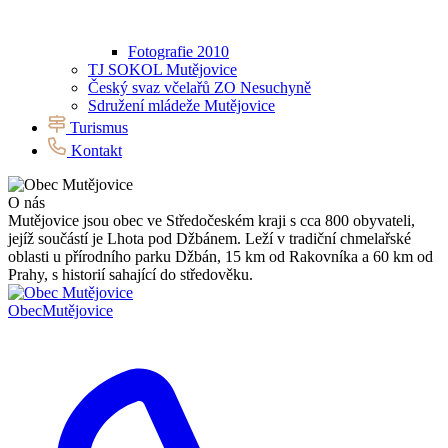
Fotografie 2010
TJ SOKOL Mutějovice
Český svaz včelařů ZO Nesuchyně
Sdružení mládeže Mutějovice
Turismus
Kontakt
O nás
Mutějovice jsou obec ve Středočeském kraji s cca 800 obyvateli,
jejíž součástí je Lhota pod Džbánem. Leží v tradiční chmelařské
oblasti u přírodního parku Džbán, 15 km od Rakovníka a 60 km od
Prahy, s historií sahající do středověku.
Obec
Mutějovice