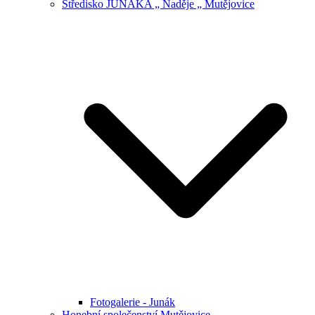
Středisko JUNÁKA „ Naděje „ Mutějovice
Fotogalerie - Junák
Honební společenství Mutějovice