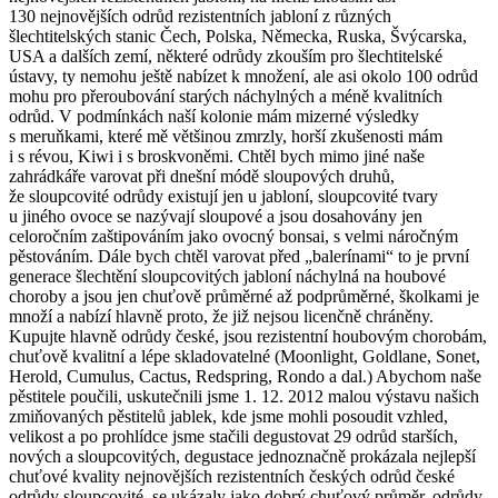
130 nejnovějších odrůd rezistentních jabloní z různých
šlechtitelských stanic Čech, Polska, Německa, Ruska, Švýcarska,
USA a dalších zemí, některé odrůdy zkouším pro šlechtitelské
ústavy, ty nemohu ještě nabízet k množení, ale asi okolo 100 odrůd
mohu pro přeroubování starých náchylných a méně kvalitních
odrůd. V podmínkách naší kolonie mám mizerné výsledky
s meruňkami, které mě většinou zmrzly, horší zkušenosti mám
i s révou, Kiwi i s broskvoněmi. Chtěl bych mimo jiné naše
zahrádkáře varovat při dnešní módě sloupových druhů,
že sloupcovité odrůdy existují jen u jabloní, sloupcovité tvary
u jiného ovoce se nazývají sloupové a jsou dosahovány jen
celoročním zaštipováním jako ovocný bonsai, s velmi náročným
pěstováním. Dále bych chtěl varovat před „balerínami“ to je první
generace šlechtění sloupcovitých jabloní náchylná na houbové
choroby a jsou jen chuťově průměrné až podprůměrné, školkami je
množí a nabízí hlavně proto, že již nejsou licenčně chráněny.
Kupujte hlavně odrůdy české, jsou rezistentní houbovým chorobám,
chuťově kvalitní a lépe skladovatelné (Moonlight, Goldlane, Sonet,
Herold, Cumulus, Cactus, Redspring, Rondo a dal.) Abychom naše
pěstitele poučili, uskutečnili jsme 1. 12. 2012 malou výstavu našich
zmiňovaných pěstitelů jablek, kde jsme mohli posoudit vzhled,
velikost a po prohlídce jsme stačili degustovat 29 odrůd starších,
nových a sloupcovitých, degustace jednoznačně prokázala nejlepší
chuťové kvality nejnovějších rezistentních českých odrůd české
odrůdy sloupcovité, se ukázaly jako dobrý chuťový průměr, odrůdy