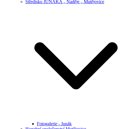
Středisko JUNÁKA „ Naděje „ Mutějovice
Fotogalerie - Junák
Honební společenství Mutějovice