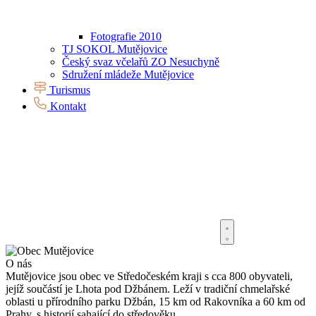
Fotografie 2010
TJ SOKOL Mutějovice
Český svaz včelařů ZO Nesuchyně
Sdružení mládeže Mutějovice
Turismus
Kontakt
O nás
Mutějovice jsou obec ve Středočeském kraji s cca 800 obyvateli,
jejíž součástí je Lhota pod Džbánem. Leží v tradiční chmelařské
oblasti u přírodního parku Džbán, 15 km od Rakovníka a 60 km od
Prahy, s historií sahající do středověku.