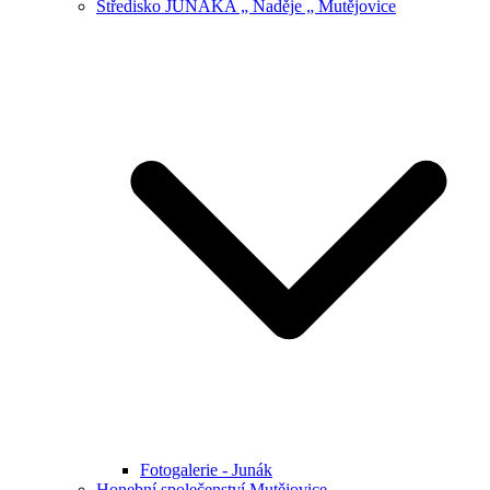
Středisko JUNÁKA „ Naděje „ Mutějovice
Fotogalerie - Junák
Honební společenství Mutějovice