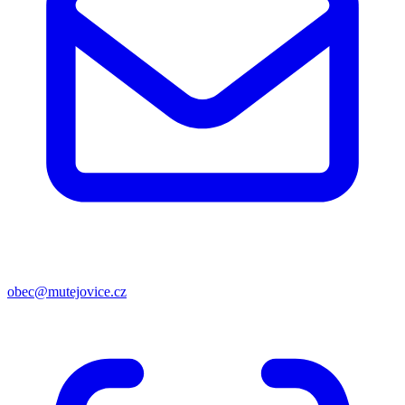
obec@mutejovice.cz