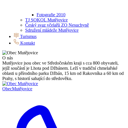
Fotografie 2010
TJ SOKOL Mutějovice
Český svaz včelařů ZO Nesuchyně
Sdružení mládeže Mutějovice
Turismus
Kontakt
O nás
Mutějovice jsou obec ve Středočeském kraji s cca 800 obyvateli,
jejíž součástí je Lhota pod Džbánem. Leží v tradiční chmelařské
oblasti u přírodního parku Džbán, 15 km od Rakovníka a 60 km od
Prahy, s historií sahající do středověku.
Obec
Mutějovice