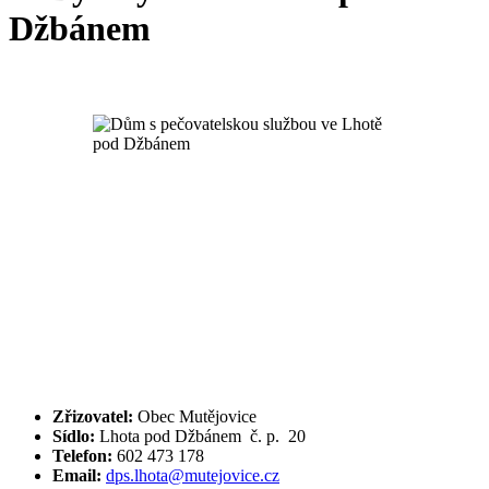
Džbánem
Zřizovatel:
Obec Mutějovice
Sídlo:
Lhota pod Džbánem č. p. 20
Telefon:
602 473 178
Email:
dps.lhota@mutejovice.cz