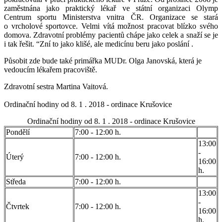
zaměstnána jako praktický lékař ve státní organizaci Olymp
Centrum sportu Ministerstva vnitra ČR. Organizace se stará
o vrcholové sportovce. Velmi vítá možnost pracovat blízko svého
domova. Zdravotní problémy pacientů chápe jako celek a snaží se je
i tak řešit. “Zní to jako klišé, ale medicínu beru jako poslání .
Působit zde bude také primářka MUDr. Olga Janovská, která je
vedoucím lékařem​ ​pracoviště.
Zdravotní sestra Martina​ ​Vaitová.
Ordinační​ ​hodiny​ ​od​ ​8.​ ​1 .​ ​2018​ ​-​ ​ordinace​ ​Krušovice
Ordinační​ ​hodiny​ ​od​ ​8.​ ​1 .​ ​2018​ ​-​ ​ordinace​ ​Krušovice
Pondělí
7:00 - 12:00 h.
13:00
-
Úterý
7:00 - 12:00 h.
16:00
h.
Středa
7:00 - 12:00 h.
13:00
-
Čtvrtek
7:00 - 12:00 h.
16:00
h.