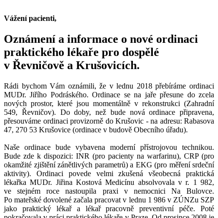
Vážení pacienti,
Oznámení a informace o nové ordinaci
praktického lékaře pro dospělé
v Řevničově a Krušovicích.
Rádi bychom Vám oznámili, že v lednu 2018 přebíráme ordinaci
MUDr. Jiřího Podráského. Ordinace se na jaře přesune do zcela
nových prostor, které jsou momentálně v rekonstrukci (Zahradní
549, Řevničov). Do doby, než bude nová ordinace připravena,
přesouváme ordinaci provizorně do Krušovic - na adresu: Rabasova
47, 270 53 Krušovice (ordinace v budově Obecního úřadu).
Naše ordinace bude vybavena moderní přístrojovou technikou.
Bude zde k dispozici: INR (pro pacienty na warfarinu), CRP (pro
okamžité zjištění zánětlivých parametrů) a EKG (pro měření srdeční
aktivity). Ordinaci povede velmi zkušená všeobecná praktická
lékařka MUDr.​ ​Jiřina​ ​Kostová Medicínu absolvovala v r. 1 982,
ve stejném roce nastoupila praxi v nemocnici Na Bulovce.
Po mateřské dovolené začala pracovat v lednu 1 986 v ZÚNZu SZP
jako praktický lékař a lékař pracovně preventivní péče. Poté
pokračovala v práci praktického lékaře v Praze. Od prosince 2008 je