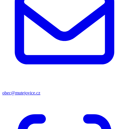
obec@mutejovice.cz