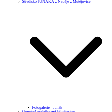
Středisko JUNÁKA „ Naděje „ Mutějovice
Fotogalerie - Junák
Honební společenství Mutějovice