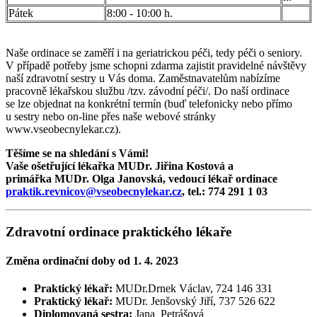
Pátek
8:00 - 10:00 h.
Naše ordinace se zaměří i na geriatrickou péči, tedy péči o seniory​.
V případě potřeby jsme schopni zdarma ​zajistit pravidelné návštěvy
naší zdravotní​ ​sestry​ ​u​ ​Vás​ ​doma. Zaměstnavatelům nabízíme​ ​
pracovně​ ​lékařskou​ ​službu​ /tzv. závodní péči/. Do naší ordinace
se lze objednat na konkrétní termín ​(buď telefonicky nebo přímo
u sestry nebo on-line přes naše webové stránky
www.vseobecnylekar.cz).
Těšíme se na shledání s Vámi!
Vaše ošetřující lékařka MUDr. Jiřina Kostová a
primářka MUDr. Olga Janovská, vedoucí lékař ordinace
praktik.revnicov@vseobecnylekar.cz
, tel.: 774 291 1 03
Zdravotní ordinace praktického lékaře
Změna ordinační doby od 1. 4. 2023
Praktický lékař:
MUDr.Drnek Václav, 724 146 331
Praktický lékař:
MUDr. Jenšovský Jiří,
737 526 622
Diplomovaná sestra:
Jana Petrášová