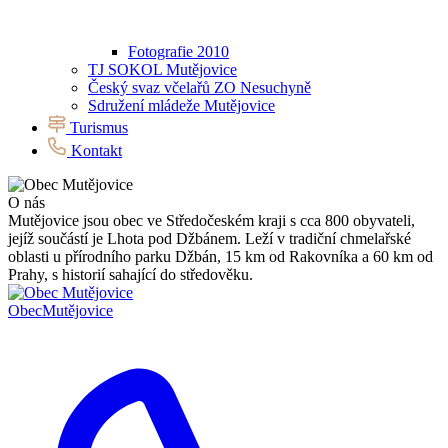
Fotografie 2010
TJ SOKOL Mutějovice
Český svaz včelařů ZO Nesuchyně
Sdružení mládeže Mutějovice
Turismus
Kontakt
O nás
Mutějovice jsou obec ve Středočeském kraji s cca 800 obyvateli,
jejíž součástí je Lhota pod Džbánem. Leží v tradiční chmelařské
oblasti u přírodního parku Džbán, 15 km od Rakovníka a 60 km od
Prahy, s historií sahající do středověku.
Obec
Mutějovice