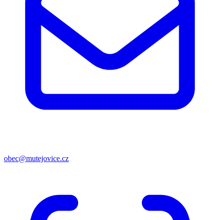
obec@mutejovice.cz