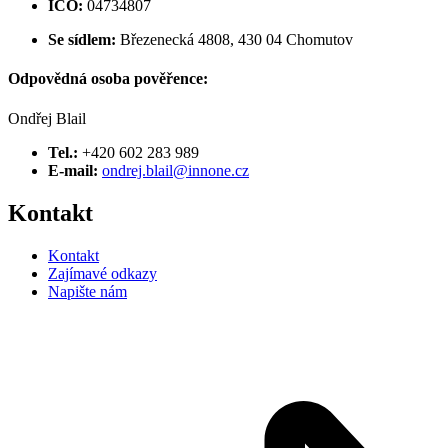
IČO:
04734807
Se sídlem:
Březenecká 4808, 430 04 Chomutov
Odpovědná osoba pověřence:
Ondřej Blail
Tel.:
+420 602 283 989
E-mail:
ondrej.blail@innone.cz
Kontakt
Kontakt
Zajímavé odkazy
Napište nám