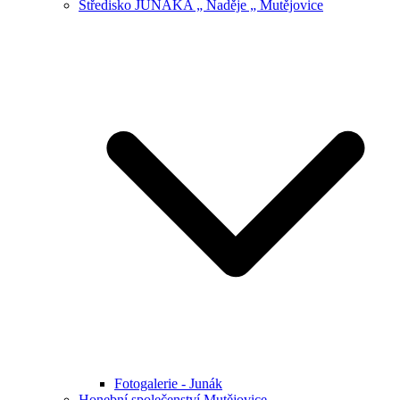
Středisko JUNÁKA „ Naděje „ Mutějovice
Fotogalerie - Junák
Honební společenství Mutějovice