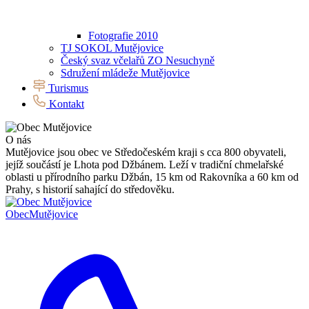
Fotografie 2010
TJ SOKOL Mutějovice
Český svaz včelařů ZO Nesuchyně
Sdružení mládeže Mutějovice
Turismus
Kontakt
O nás
Mutějovice jsou obec ve Středočeském kraji s cca 800 obyvateli,
jejíž součástí je Lhota pod Džbánem. Leží v tradiční chmelařské
oblasti u přírodního parku Džbán, 15 km od Rakovníka a 60 km od
Prahy, s historií sahající do středověku.
Obec
Mutějovice