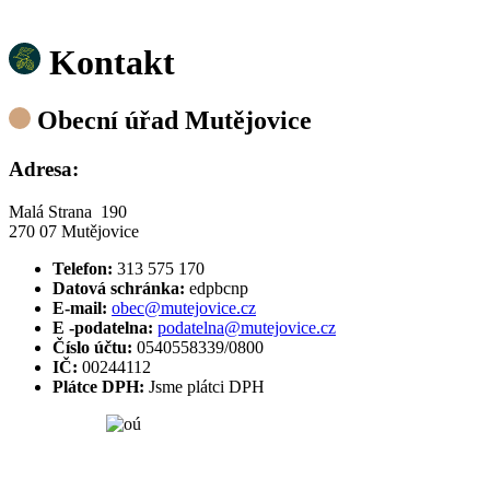
Kontakt
Obecní úřad Mutějovice
Adresa:
Malá Strana 190
270 07 Mutějovice
Telefon:
313 575 170
Datová schránka:
edpbcnp
E-mail:
obec@mutejovice.cz
E -podatelna:
podatelna@mutejovice.cz
Číslo účtu:
0540558339/0800
IČ:
00244112
Plátce DPH:
Jsme plátci DPH