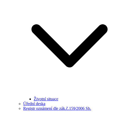
Životní situace
Úřední deska
Registr oznámení dle zák.č.159⁄2006 Sb.