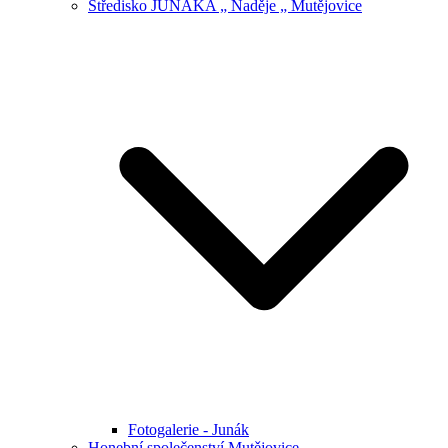
Středisko JUNÁKA „ Naděje „ Mutějovice
Fotogalerie - Junák
Honební společenství Mutějovice