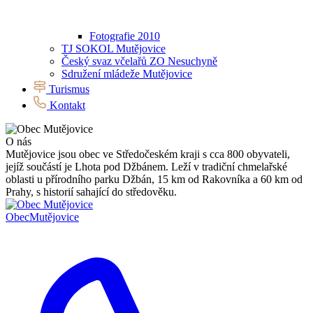
Fotografie 2010
TJ SOKOL Mutějovice
Český svaz včelařů ZO Nesuchyně
Sdružení mládeže Mutějovice
Turismus
Kontakt
O nás
Mutějovice jsou obec ve Středočeském kraji s cca 800 obyvateli,
jejíž součástí je Lhota pod Džbánem. Leží v tradiční chmelařské
oblasti u přírodního parku Džbán, 15 km od Rakovníka a 60 km od
Prahy, s historií sahající do středověku.
Obec
Mutějovice