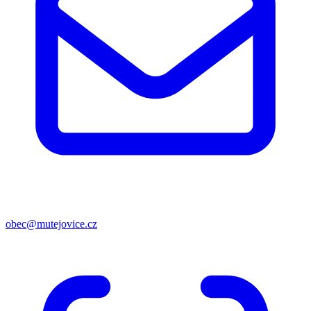
obec@mutejovice.cz