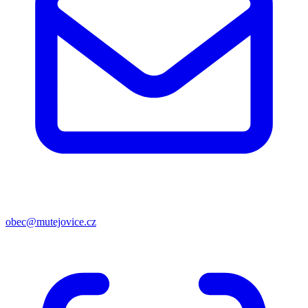
obec@mutejovice.cz