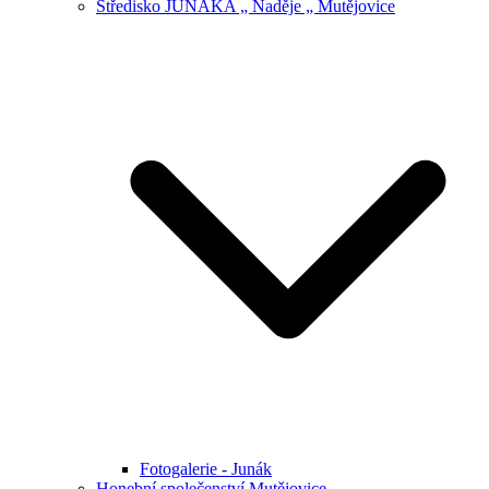
Středisko JUNÁKA „ Naděje „ Mutějovice
Fotogalerie - Junák
Honební společenství Mutějovice