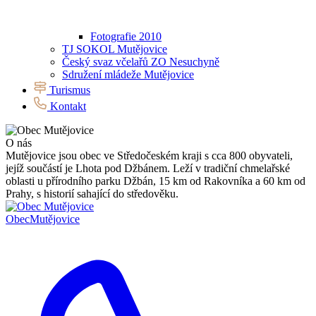
Fotografie 2010
TJ SOKOL Mutějovice
Český svaz včelařů ZO Nesuchyně
Sdružení mládeže Mutějovice
Turismus
Kontakt
O nás
Mutějovice jsou obec ve Středočeském kraji s cca 800 obyvateli,
jejíž součástí je Lhota pod Džbánem. Leží v tradiční chmelařské
oblasti u přírodního parku Džbán, 15 km od Rakovníka a 60 km od
Prahy, s historií sahající do středověku.
Obec
Mutějovice