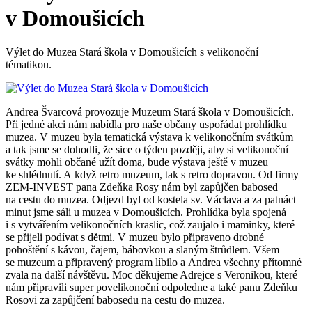
v Domoušicích
Výlet do Muzea Stará škola v Domoušicích s velikonoční
tématikou.
Andrea Švarcová provozuje Muzeum Stará škola v Domoušicích.
Při jedné akci nám nabídla pro naše občany uspořádat prohlídku
muzea. V muzeu byla tematická výstava k velikonočním svátkům
a tak jsme se dohodli, že sice o týden později, aby si velikonoční
svátky mohli občané užít doma, bude výstava ještě v muzeu
ke shlédnutí. A když retro muzeum, tak s retro dopravou. Od firmy
ZEM-INVEST pana Zdeňka Rosy nám byl zapůjčen babosed
na cestu do muzea. Odjezd byl od kostela sv. Václava a za patnáct
minut jsme sáli u muzea v Domoušicích. Prohlídka byla spojená
i s vytvářením velikonočních kraslic, což zaujalo i maminky, které
se přijeli podívat s dětmi. V muzeu bylo připraveno drobné
pohoštění s kávou, čajem, bábovkou a slaným štrůdlem. Všem
se muzeum a připravený program líbilo a Andrea všechny přítomné
zvala na další návštěvu. Moc děkujeme Adrejce s Veronikou, které
nám připravili super povelikonoční odpoledne a také panu Zdeňku
Rosovi za zapůjčení babosedu na cestu do muzea.