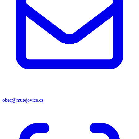
obec@mutejovice.cz