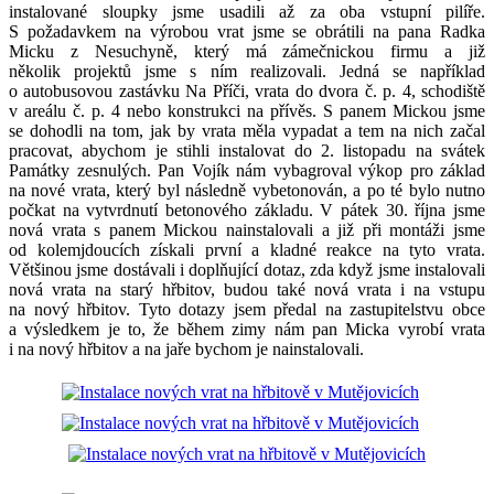
instalované sloupky jsme usadili až za oba vstupní pilíře.
S požadavkem na výrobou vrat jsme se obrátili na pana Radka
Micku z Nesuchyně, který má zámečnickou firmu a již
několik projektů jsme s ním realizovali. Jedná se například
o autobusovou zastávku Na Příči, vrata do dvora č. p. 4, schodiště
v areálu č. p. 4 nebo konstrukci na přívěs. S panem Mickou jsme
se dohodli na tom, jak by vrata měla vypadat a tem na nich začal
pracovat, abychom je stihli instalovat do 2. listopadu na svátek
Památky zesnulých. Pan Vojík nám vybagroval výkop pro základ
na nové vrata, který byl následně vybetonován, a po té bylo nutno
počkat na vytvrdnutí betonového základu. V pátek 30. října jsme
nová vrata s panem Mickou nainstalovali a již při montáži jsme
od kolemjdoucích získali první a kladné reakce na tyto vrata.
Většinou jsme dostávali i doplňující dotaz, zda když jsme instalovali
nová vrata na starý hřbitov, budou také nová vrata i na vstupu
na nový hřbitov. Tyto dotazy jsem předal na zastupitelstvu obce
a výsledkem je to, že během zimy nám pan Micka vyrobí vrata
i na nový hřbitov a na jaře bychom je nainstalovali.