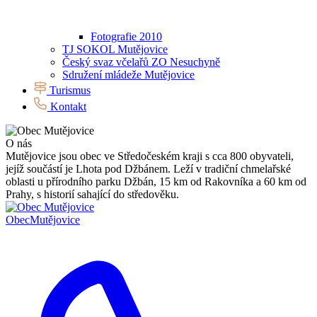
Fotografie 2010
TJ SOKOL Mutějovice
Český svaz včelařů ZO Nesuchyně
Sdružení mládeže Mutějovice
Turismus
Kontakt
O nás
Mutějovice jsou obec ve Středočeském kraji s cca 800 obyvateli,
jejíž součástí je Lhota pod Džbánem. Leží v tradiční chmelařské
oblasti u přírodního parku Džbán, 15 km od Rakovníka a 60 km od
Prahy, s historií sahající do středověku.
Obec
Mutějovice