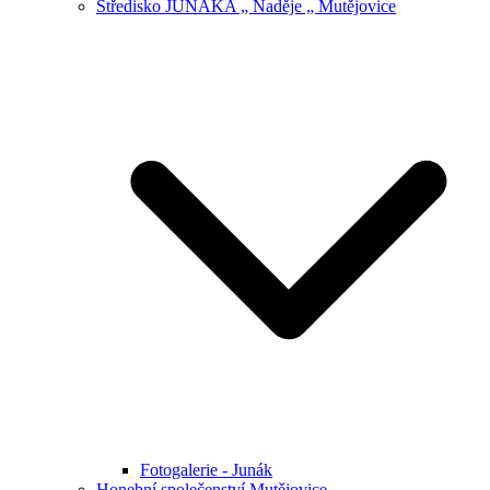
Středisko JUNÁKA „ Naděje „ Mutějovice
Fotogalerie - Junák
Honební společenství Mutějovice