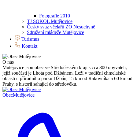
Fotografie 2010
TJ SOKOL Mutějovice
Český svaz včelařů ZO Nesuchyně
Sdružení mládeže Mutějovice
Turismus
Kontakt
O nás
Mutějovice jsou obec ve Středočeském kraji s cca 800 obyvateli,
jejíž součástí je Lhota pod Džbánem. Leží v tradiční chmelařské
oblasti u přírodního parku Džbán, 15 km od Rakovníka a 60 km od
Prahy, s historií sahající do středověku.
Obec
Mutějovice