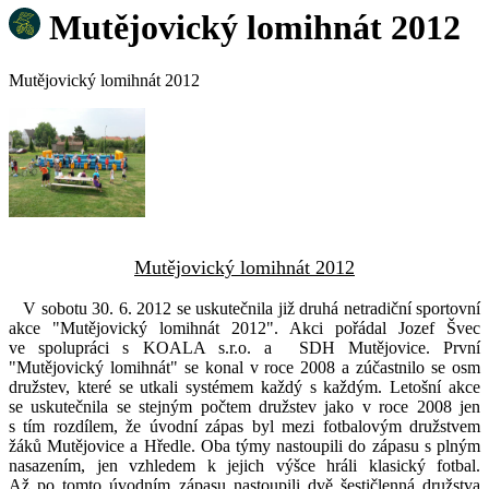
Mutějovický lomihnát 2012
Mutějovický lomihnát 2012
Mutějovický lomihnát 2012
V sobotu 30. 6. 2012 se uskutečnila již druhá netradiční sportovní
akce "Mutějovický lomihnát 2012". Akci pořádal Jozef Švec
ve spolupráci s KOALA s.r.o. a SDH Mutějovice. První
"Mutějovický lomihnát" se konal v roce
2008 a zúčastnilo se osm
družstev, které se utkali systémem každý s každým. Letošní akce
se uskutečnila se stejným počtem družstev jako v roce 2008 jen
s tím rozdílem, že úvodní zápas byl mezi fotbalovým družstvem
žáků Mutějovice a Hředle. Oba týmy nastoupili do zápasu s plným
nasazením, jen vzhledem k jejich výšce hráli klasický fotbal.
Až po tomto úvodním zápasu nastoupili dvě šestičlenná družstva