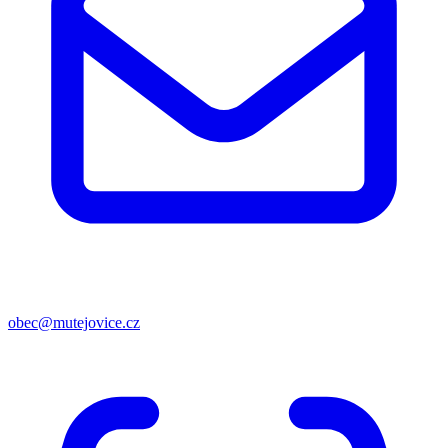
obec@mutejovice.cz