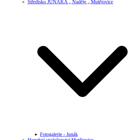
Středisko JUNÁKA „ Naděje „ Mutějovice
Fotogalerie - Junák
Honební společenství Mutějovice