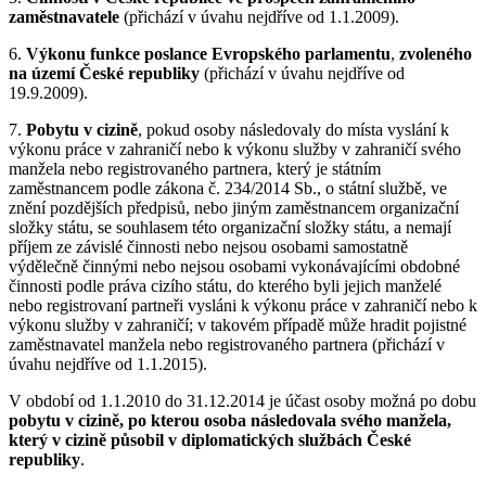
zaměstnavatele
(přichází v úvahu nejdříve od 1.1.2009).
6.
Výkonu funkce poslance Evropského parlamentu
,
zvoleného
na území České republiky
(přichází v úvahu nejdříve od
19.9.2009).
7.
Pobytu v cizině
, pokud osoby následovaly do místa vyslání k
výkonu práce v zahraničí nebo k výkonu služby v zahraničí svého
manžela nebo registrovaného partnera, který je státním
zaměstnancem podle zákona č. 234/2014 Sb., o státní službě, ve
znění pozdějších předpisů, nebo jiným zaměstnancem organizační
složky státu, se souhlasem této organizační složky státu, a nemají
příjem ze závislé činnosti nebo nejsou osobami samostatně
výdělečně činnými nebo nejsou osobami vykonávajícími obdobné
činnosti podle práva cizího státu, do kterého byli jejich manželé
nebo registrovaní partneři vysláni k výkonu práce v zahraničí nebo k
výkonu služby v zahraničí; v takovém případě může hradit pojistné
zaměstnavatel manžela nebo registrovaného partnera (přichází v
úvahu nejdříve od 1.1.2015).
V období od 1.1.2010 do 31.12.2014 je účast osoby možná po dobu
pobytu v cizině, po kterou osoba následovala svého manžela,
který v cizině působil v diplomatických službách České
republiky
.