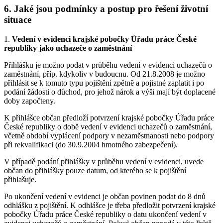
6. Jaké jsou podmínky a postup pro řešení životní
situace
1.
Vedení v evidenci krajské pobočky Úřadu práce České
republiky jako uchazeče o zaměstnání
Přihlášku je možno podat v průběhu vedení v evidenci uchazečů o
zaměstnání, příp. kdykoliv v budoucnu. Od 21.8.2008 je možno
přihlásit se k tomuto typu pojištění zpětně a pojistné zaplatit i po
podání žádosti o důchod, pro jehož nárok a výši mají být doplacené
doby započteny.
K přihlášce občan předloží potvrzení krajské pobočky Úřadu práce
České republiky o době vedení v evidenci uchazečů o zaměstnání,
včetně období vyplácení podpory v nezaměstnanosti nebo podpory
při rekvalifikaci (do 30.9.2004 hmotného zabezpečení).
V případě podání přihlášky v průběhu vedení v evidenci, uvede
občan do přihlášky pouze datum, od kterého se k pojištění
přihlašuje.
Po ukončení vedení v evidenci je občan povinen podat do 8 dnů
odhlášku z pojištění. K odhlášce je třeba předložit potvrzení krajské
pobočky Úřadu práce České republiky o datu ukončení vedení v