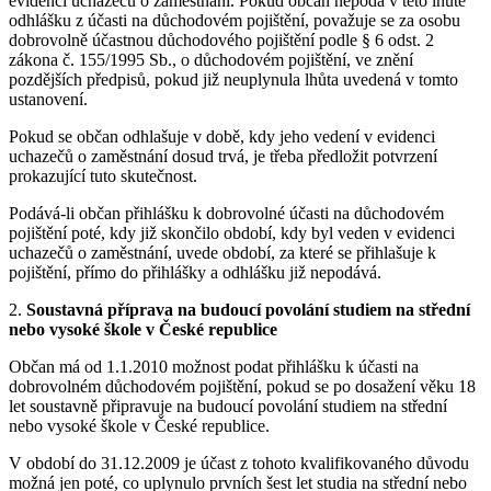
evidenci uchazečů o zaměstnání. Pokud občan nepodá v této lhůtě
odhlášku z účasti na důchodovém pojištění, považuje se za osobu
dobrovolně účastnou důchodového pojištění podle § 6 odst. 2
zákona č. 155/1995 Sb., o důchodovém pojištění, ve znění
pozdějších předpisů, pokud již neuplynula lhůta uvedená v tomto
ustanovení.
Pokud se občan odhlašuje v době, kdy jeho vedení v evidenci
uchazečů o zaměstnání dosud trvá, je třeba předložit potvrzení
prokazující tuto skutečnost.
Podává-li občan přihlášku k dobrovolné účasti na důchodovém
pojištění poté, kdy již skončilo období, kdy byl veden v evidenci
uchazečů o zaměstnání, uvede období, za které se přihlašuje k
pojištění, přímo do přihlášky a odhlášku již nepodává.
2.
Soustavná příprava na budoucí povolání studiem na střední
nebo vysoké škole v České republice
Občan má od 1.1.2010 možnost podat přihlášku k účasti na
dobrovolném důchodovém pojištění, pokud se po dosažení věku 18
let soustavně připravuje na budoucí povolání studiem na střední
nebo vysoké škole v České republice.
V období do 31.12.2009 je účast z tohoto kvalifikovaného důvodu
možná jen poté, co uplynulo prvních šest let studia na střední nebo