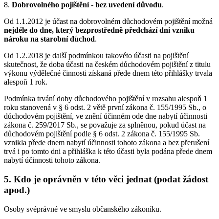
8.
Dobrovolného pojištění
-
bez uvedení důvodu
.
Od 1.1.2012 je účast na dobrovolném důchodovém pojištění možná
nejdéle do dne, který bezprostředně předchází dni vzniku
nároku na starobní důchod
.
Od 1.2.2018 je další podmínkou takovéto účasti na pojištění
skutečnost, že doba účasti na českém důchodovém pojištění z titulu
výkonu výdělečné činnosti získaná přede dnem této přihlášky trvala
alespoň 1 rok.
Podmínka trvání doby důchodového pojištění v rozsahu alespoň 1
roku stanovená v § 6 odst. 2 větě první zákona č. 155/1995 Sb., o
důchodovém pojištění, ve znění účinném ode dne nabytí účinnosti
zákona č. 259/2017 Sb., se považuje za splněnou, pokud účast na
důchodovém pojištění podle § 6 odst. 2 zákona č. 155/1995 Sb.
vznikla přede dnem nabytí účinnosti tohoto zákona a bez přerušení
trvá i po tomto dni a přihláška k této účasti byla podána přede dnem
nabytí účinnosti tohoto zákona.
5. Kdo je oprávněn v této věci jednat (podat žádost
apod.)
Osoby svéprávné ve smyslu občanského zákoníku.