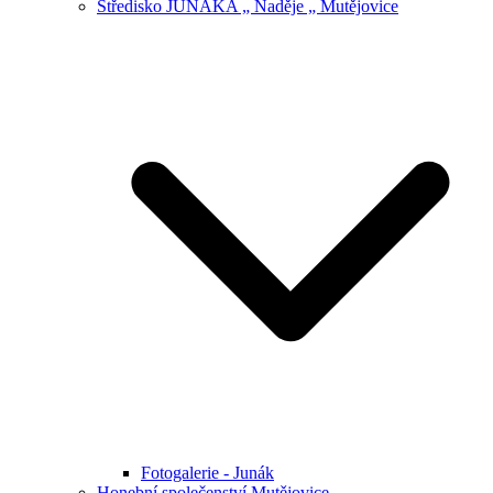
Středisko JUNÁKA „ Naděje „ Mutějovice
Fotogalerie - Junák
Honební společenství Mutějovice