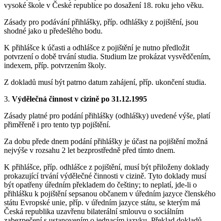
vysoké škole v České republice po dosažení 18. roku jeho věku.
Zásady pro podávání přihlášky, příp. odhlášky z pojištění, jsou
shodné jako u předešlého bodu.
K přihlášce k účasti a odhlášce z pojištění je nutno předložit
potvrzení o době trvání studia. Studium lze prokázat vysvědčením,
indexem, příp. potvrzením školy.
Z dokladů musí být patrno datum zahájení, příp. ukončení studia.
3.
Výdělečná činnost v cizině po 31.12.1995
Zásady platné pro podání přihlášky (odhlášky) uvedené výše, platí
přiměřeně i pro tento typ pojištění.
Za dobu přede dnem podání přihlášky je účast na pojištění možná
nejvýše v rozsahu 2 let bezprostředně před tímto dnem.
K přihlášce, příp. odhlášce z pojištění, musí být přiloženy doklady
prokazující trvání výdělečné činnosti v cizině. Tyto doklady musí
být opatřeny úředním překladem do češtiny; to neplatí, jde-li o
přihlášku k pojištění sepsanou občanem v úředním jazyce členského
státu Evropské unie, příp. v úředním jazyce státu, se kterým má
Česká republika uzavřenu bilaterální smlouvu o sociálním
zabezpečení s ustanovením o jednacím jazyku. Překlad dokladů