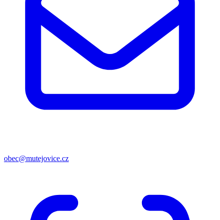
obec@mutejovice.cz