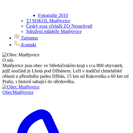
Fotografie 2010
TJ SOKOL Mutějovice
Český svaz včelařů ZO Nesuchyně
Sdružení mládeže Mutějovice
Turismus
Kontakt
O nás
Mutějovice jsou obec ve Středočeském kraji s cca 800 obyvateli,
jejíž součástí je Lhota pod Džbánem. Leží v tradiční chmelařské
oblasti u přírodního parku Džbán, 15 km od Rakovníka a 60 km od
Prahy, s historií sahající do středověku.
Obec
Mutějovice