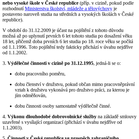
nebo vysoké škole v České republice
(příp. v cizině, pokud podle
rozhodnutí
Ministerstva školství, mládeže a tělovýchovy
je
postaveno naroveň studia na středních a vysokých školách v České
republice).
V období do 31.12.2009 je účast na pojištění z tohoto důvodu
možná až po uplynutí prvních 6 let tohoto studia po dosažení věku
18 let, přičemž doba prvních 6 let studia po 18. roce věku se počítá
od 1.1.1996. Toto pojištění tedy fakticky přichází v úvahu nejdříve
od 1.1.2002.
3.
Výdělečné činnosti v cizině po 31.12.1995
, jedná-li se o:
dobu pracovního poměru,
dobu členství v družstvu, pokud občan mimo pracovněprávní
vztah k družstvu vykonává pro družstvo práci, za kterou je
jím odměňován,
dobu činnosti osoby samostatně výdělečně činné.
4.
Výkonu dlouhodobé dobrovolnické služby
na základě smlouvy
uzavřené s vysílající organizací (přichází v úvahu nejdříve od
1.1.2003).
5.
Činnosti v České republice ve prospěch zahraničního