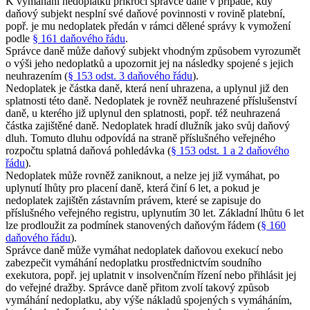
K vymáhání nedoplatku přikročí správce daně v případě, kdy
daňový subjekt nesplní své daňové povinnosti v rovině platební,
popř. je mu nedoplatek předán v rámci dělené správy k vymožení
podle
§ 161 daňového řádu
.
Správce daně může daňový subjekt vhodným způsobem vyrozumět
o výši jeho nedoplatků a upozornit jej na následky spojené s jejich
neuhrazením (
§ 153 odst. 3 daňového řádu
).
Nedoplatek je částka daně, která není uhrazena, a uplynul již den
splatnosti této daně. Nedoplatek je rovněž neuhrazené příslušenství
daně, u kterého již uplynul den splatnosti, popř. též neuhrazená
částka zajištěné daně. Nedoplatek hradí dlužník jako svůj daňový
dluh. Tomuto dluhu odpovídá na straně příslušného veřejného
rozpočtu splatná daňová pohledávka (
§ 153 odst. 1 a 2 daňového
řádu
).
Nedoplatek může rovněž zaniknout, a nelze jej již vymáhat, po
uplynutí lhůty pro placení daně, která činí 6 let, a pokud je
nedoplatek zajištěn zástavním právem, které se zapisuje do
příslušného veřejného registru, uplynutím 30 let. Základní lhůtu 6 let
lze prodloužit za podmínek stanovených daňovým řádem (
§ 160
daňového řádu
).
Správce daně může vymáhat nedoplatek daňovou exekucí nebo
zabezpečit vymáhání nedoplatku prostřednictvím soudního
exekutora, popř. jej uplatnit v insolvenčním řízení nebo přihlásit jej
do veřejné dražby. Správce daně přitom zvolí takový způsob
vymáhání nedoplatku, aby výše nákladů spojených s vymáháním,