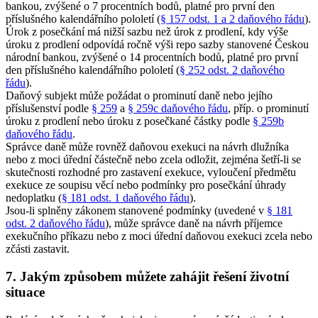
bankou, zvýšené o 7 procentních bodů, platné pro první den
příslušného kalendářního pololetí (
§ 157 odst. 1 a 2 daňového řádu
).
Úrok z posečkání má nižší sazbu než úrok z prodlení, kdy výše
úroku z prodlení odpovídá ročně výši repo sazby stanovené Českou
národní bankou, zvýšené o 14 procentních bodů, platné pro první
den příslušného kalendářního pololetí (
§ 252 odst. 2 daňového
řádu
).
Daňový subjekt může požádat o prominutí daně nebo jejího
příslušenství podle
§ 259
a
§ 259c daňového řádu
, příp. o prominutí
úroku z prodlení nebo úroku z posečkané částky podle
§ 259b
daňového řádu
.
Správce daně může rovněž daňovou exekuci na návrh dlužníka
nebo z moci úřední částečně nebo zcela odložit, zejména šetří-li se
skutečnosti rozhodné pro zastavení exekuce, vyloučení předmětu
exekuce ze soupisu věcí nebo podmínky pro posečkání úhrady
nedoplatku (
§ 181 odst. 1 daňového řádu
).
Jsou-li splněny zákonem stanovené podmínky (uvedené v
§ 181
odst. 2 daňového řádu
), může správce daně na návrh příjemce
exekučního příkazu nebo z moci úřední daňovou exekuci zcela nebo
zčásti zastavit.
7. Jakým způsobem můžete zahájit řešení životní
situace