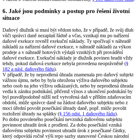
6. Jaké jsou podmínky a postup pro řešení životní
situace
Daňový dlužník si musí být vědom toho, že v případě, že svůj dluh
vůči správci daně nezaplatí řádně a včas, vznikají mu po nařízení
daňové exekuce rovněž exekuční náklady. Ty spočívají v náhradě
nákladů za nařízení daňové exekuce, v náhradě nákladů za výkon
prodeje a v náhradě hotových výdajů vzniklých při provádění
daňové exekuce. Exekuční náklady je dlužník povinen hradit vždy
tehdy, pokud daňová exekuce nebyla provedena neoprávněně (
§
182 a násl. daňového řádu
).
V případě, že by neprodlená úhrada znamenala pro daňový subjekt
vážnou újmu, nebo by byla ohrožena výživa daňového subjektu
nebo osob na jeho výživu odkázaných, nebo by neprodlená úhrada
vedla k zániku podnikání, přičemž výnos z ukončení podnikání by
byl pravděpodobně nižší než vytvořená daň v příštím zdaňovacím
období, může správce daně na žádost daňového subjektu nebo z
moci úřední povolit posečkání úhrady daně, popř. může povolit
rozložení úhrady na splátky (
§ 156 odst. 1 daňového řádu
).
Po dobu povoleného posečkání nevzniká daňovému subjektu
povinnost uhradit úrok z prodlení. Za dobu posečkání vzniká
daňovému subjektu povinnost uhradit úrok z posečkané částky,
který odpovídá ročně výši repo sazby stanovené Českou národní