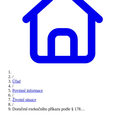
/
Úřad
/
Povinné informace
/
Životní situace
/
Doručení exekučního příkazu podle § 178…