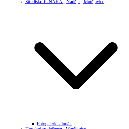
Středisko JUNÁKA „ Naděje „ Mutějovice
Fotogalerie - Junák
Honební společenství Mutějovice