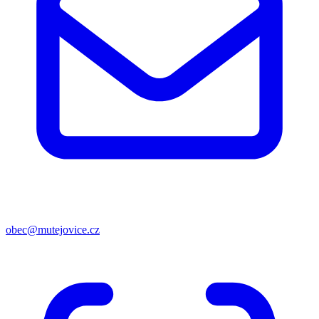
obec@mutejovice.cz