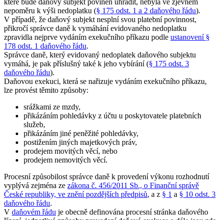
které bude daňový subjekt povinen uhradit, nebyla ve zjevném
nepoměru k výši nedoplatku (
§ 175 odst. 1 a 2 daňového řádu
).
V případě, že daňový subjekt nesplní svou platební povinnost,
přikročí správce daně k vymáhání evidovaného nedoplatku
zpravidla nejprve vydáním exekučního příkazu podle
ustanovení §
178 odst. 1 daňového řádu
.
Správce daně, který evidovaný nedoplatek daňového subjektu
vymáhá, je pak příslušný také k jeho vybírání (
§ 175 odst. 3
daňového řádu
).
Daňovou exekuci, která se nařizuje vydáním exekučního příkazu,
lze provést těmito způsoby:
srážkami ze mzdy,
přikázáním pohledávky z účtu u poskytovatele platebních
služeb,
přikázáním jiné peněžité pohledávky,
postižením jiných majetkových práv,
prodejem movitých věcí, nebo
prodejem nemovitých věcí.
Procesní způsobilost správce daně k provedení výkonu rozhodnutí
vyplývá zejména ze
zákona č. 456/2011 Sb., o Finanční správě
České republiky, ve znění pozdějších předpisů
, a z
§ 1
a
§ 10 odst. 3
daňového řádu
.
V
daňovém řádu
je obecně definována procesní stránka daňového