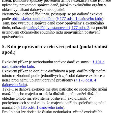
řízení, jednotlivé způsoby provedení daňové exekuce a dále jsou zde
upřesněny pravomoci správce daně, jakožto exekučního orgánu v
oblasti vymáhání daňových nedoplatků.
Nestanoví-li daňový řád jinak, postupuje se při daňové exekuci
podle
občanského soudního řádu
(
§ 177 odst. 1 daňového řádu
).
Tam, kde vystupuje správce daně coby oprávněný z exekučního
titulu, odkazuje
daňový řád, v ustanovení § 177 odst. 2
, na použití
ustanovení občanského soudního řádu upravujících postavení
oprávněného.
5. Kdo je oprávněn v této věci jednat (podat žádost
apod.)
Exekuční příkaz je rozhodnutím správce daně ve smyslu
§ 101 a
násl. daňového řádu
.
Exekuční příkaz se doručuje dlužníkovi a příp. dalším příjemcům
tohoto rozhodnutí podle jednotlivých způsobů daňové exekuce a
nelze proti němu uplatnit opravné prostředky (
§ 178 odst. 4
daňového řádu
).
Týká-li se daňová exekuce majetku patřícího do společného jmění
manželů nebo majetku manžela dlužníka, má manžel dlužníka
ohledně tohoto majetku stejné postavení jako dlužník. V
pochybnostech se má za to, že majetek patří do společného jmění
manželů (
§ 185 odst. 1 daňového řádu
).
Pro úplnost lze dodat, že částku nedoplatku, včetně exekučních