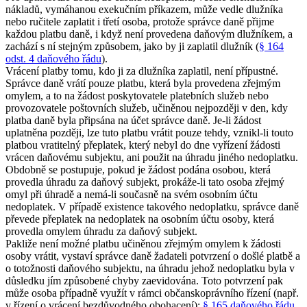
nákladů, vymáhanou exekučním příkazem, může vedle dlužníka
nebo ručitele zaplatit i třetí osoba, protože správce daně přijme
každou platbu daně, i když není provedena daňovým dlužníkem, a
zachází s ní stejným způsobem, jako by ji zaplatil dlužník (
§ 164
odst. 4 daňového řádu
).
Vrácení platby tomu, kdo ji za dlužníka zaplatil, není přípustné.
Správce daně vrátí pouze platbu, která byla provedena zřejmým
omylem, a to na žádost poskytovatele platebních služeb nebo
provozovatele poštovních služeb, učiněnou nejpozději v den, kdy
platba daně byla připsána na účet správce daně. Je-li žádost
uplatněna později, lze tuto platbu vrátit pouze tehdy, vznikl-li touto
platbou vratitelný přeplatek, který nebyl do dne vyřízení žádosti
vrácen daňovému subjektu, ani použit na úhradu jiného nedoplatku.
Obdobně se postupuje, pokud je žádost podána osobou, která
provedla úhradu za daňový subjekt, prokáže-li tato osoba zřejmý
omyl při úhradě a nemá-li současně na svém osobním účtu
nedoplatek. V případě existence takového nedoplatku, správce daně
převede přeplatek na nedoplatek na osobním účtu osoby, která
provedla omylem úhradu za daňový subjekt.
Pakliže není možné platbu učiněnou zřejmým omylem k žádosti
osoby vrátit, vystaví správce daně žadateli potvrzení o došlé platbě a
o totožnosti daňového subjektu, na úhradu jehož nedoplatku byla v
důsledku jím způsobené chyby zaevidována. Toto potvrzení pak
může osoba případně využít v rámci občanskoprávního řízení (např.
v řízení o vrácení bezdůvodného obohacení);
§ 165 daňového řádu
.