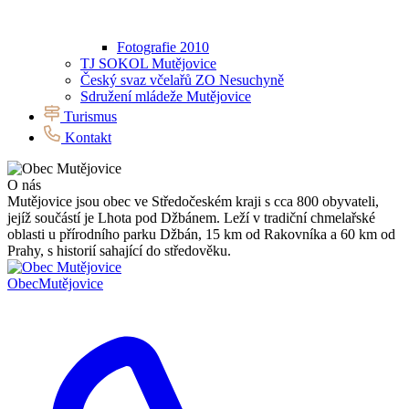
Fotografie 2010
TJ SOKOL Mutějovice
Český svaz včelařů ZO Nesuchyně
Sdružení mládeže Mutějovice
Turismus
Kontakt
O nás
Mutějovice jsou obec ve Středočeském kraji s cca 800 obyvateli,
jejíž součástí je Lhota pod Džbánem. Leží v tradiční chmelařské
oblasti u přírodního parku Džbán, 15 km od Rakovníka a 60 km od
Prahy, s historií sahající do středověku.
Obec
Mutějovice