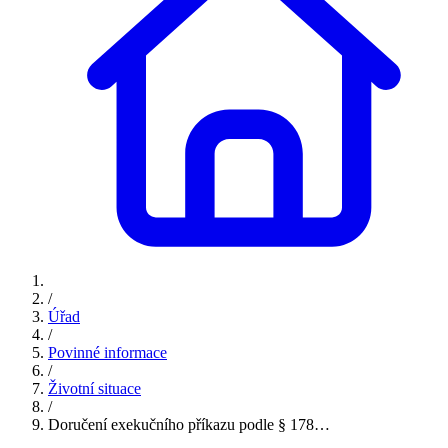
/
Úřad
/
Povinné informace
/
Životní situace
/
Doručení exekučního příkazu podle § 178…