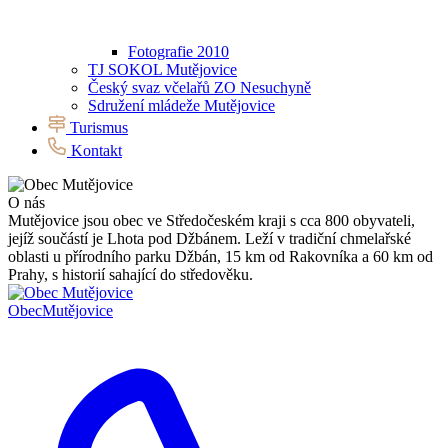
Fotografie 2010
TJ SOKOL Mutějovice
Český svaz včelařů ZO Nesuchyně
Sdružení mládeže Mutějovice
Turismus
Kontakt
O nás
Mutějovice jsou obec ve Středočeském kraji s cca 800 obyvateli,
jejíž součástí je Lhota pod Džbánem. Leží v tradiční chmelařské
oblasti u přírodního parku Džbán, 15 km od Rakovníka a 60 km od
Prahy, s historií sahající do středověku.
Obec
Mutějovice