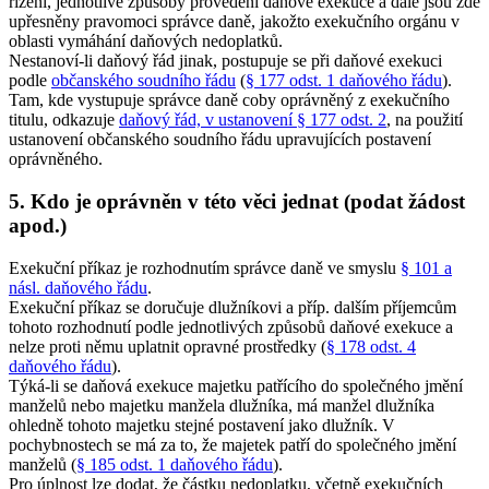
řízení, jednotlivé způsoby provedení daňové exekuce a dále jsou zde
upřesněny pravomoci správce daně, jakožto exekučního orgánu v
oblasti vymáhání daňových nedoplatků.
Nestanoví-li daňový řád jinak, postupuje se při daňové exekuci
podle
občanského soudního řádu
(
§ 177 odst. 1 daňového řádu
).
Tam, kde vystupuje správce daně coby oprávněný z exekučního
titulu, odkazuje
daňový řád, v ustanovení § 177 odst. 2
, na použití
ustanovení občanského soudního řádu upravujících postavení
oprávněného.
5. Kdo je oprávněn v této věci jednat (podat žádost
apod.)
Exekuční příkaz je rozhodnutím správce daně ve smyslu
§ 101 a
násl. daňového řádu
.
Exekuční příkaz se doručuje dlužníkovi a příp. dalším příjemcům
tohoto rozhodnutí podle jednotlivých způsobů daňové exekuce a
nelze proti němu uplatnit opravné prostředky (
§ 178 odst. 4
daňového řádu
).
Týká-li se daňová exekuce majetku patřícího do společného jmění
manželů nebo majetku manžela dlužníka, má manžel dlužníka
ohledně tohoto majetku stejné postavení jako dlužník. V
pochybnostech se má za to, že majetek patří do společného jmění
manželů (
§ 185 odst. 1 daňového řádu
).
Pro úplnost lze dodat, že částku nedoplatku, včetně exekučních