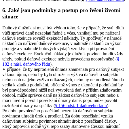
6. Jaké jsou podmínky a postup pro řešení životní
situace
Daňový dlužník si musí být vědom toho, že v případě, že svůj dluh
vůči správci daně nezaplatí řádně a včas, vznikají mu po nařízení
daňové exekuce rovněž exekuční náklady. Ty spočívají v náhradě
nákladů za nařízení daňové exekuce, v náhradě nákladů za výkon
prodeje a v náhradě hotových výdajů vzniklých při provádění
daňové exekuce. Exekuční náklady je dlužník povinen hradit vždy
tehdy, pokud daňová exekuce nebyla provedena neoprávněně (
§
182 a násl. daňového řádu
).
V případě, že by neprodlená úhrada znamenala pro daňový subjekt
vážnou újmu, nebo by byla ohrožena výživa daňového subjektu
nebo osob na jeho výživu odkázaných, nebo by neprodlená úhrada
vedla k zániku podnikání, přičemž výnos z ukončení podnikání by
byl pravděpodobně nižší než vytvořená daň v příštím zdaňovacím
období, může správce daně na žádost daňového subjektu nebo z
moci úřední povolit posečkání úhrady daně, popř. může povolit
rozložení úhrady na splátky (
§ 156 odst. 1 daňového řádu
).
Po dobu povoleného posečkání nevzniká daňovému subjektu
povinnost uhradit úrok z prodlení. Za dobu posečkání vzniká
daňovému subjektu povinnost uhradit úrok z posečkané částky,
který odpovídá ročně výši repo sazby stanovené Českou národní