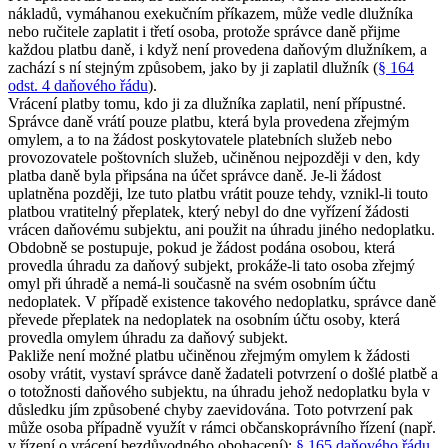
nákladů, vymáhanou exekučním příkazem, může vedle dlužníka
nebo ručitele zaplatit i třetí osoba, protože správce daně přijme
každou platbu daně, i když není provedena daňovým dlužníkem, a
zachází s ní stejným způsobem, jako by ji zaplatil dlužník (
§ 164
odst. 4 daňového řádu
).
Vrácení platby tomu, kdo ji za dlužníka zaplatil, není přípustné.
Správce daně vrátí pouze platbu, která byla provedena zřejmým
omylem, a to na žádost poskytovatele platebních služeb nebo
provozovatele poštovních služeb, učiněnou nejpozději v den, kdy
platba daně byla připsána na účet správce daně. Je-li žádost
uplatněna později, lze tuto platbu vrátit pouze tehdy, vznikl-li touto
platbou vratitelný přeplatek, který nebyl do dne vyřízení žádosti
vrácen daňovému subjektu, ani použit na úhradu jiného nedoplatku.
Obdobně se postupuje, pokud je žádost podána osobou, která
provedla úhradu za daňový subjekt, prokáže-li tato osoba zřejmý
omyl při úhradě a nemá-li současně na svém osobním účtu
nedoplatek. V případě existence takového nedoplatku, správce daně
převede přeplatek na nedoplatek na osobním účtu osoby, která
provedla omylem úhradu za daňový subjekt.
Pakliže není možné platbu učiněnou zřejmým omylem k žádosti
osoby vrátit, vystaví správce daně žadateli potvrzení o došlé platbě a
o totožnosti daňového subjektu, na úhradu jehož nedoplatku byla v
důsledku jím způsobené chyby zaevidována. Toto potvrzení pak
může osoba případně využít v rámci občanskoprávního řízení (např.
v řízení o vrácení bezdůvodného obohacení);
§ 165 daňového řádu
.