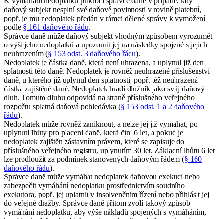
K vymáhání nedoplatku přikročí správce daně v případě, kdy
daňový subjekt nesplní své daňové povinnosti v rovině platební,
popř. je mu nedoplatek předán v rámci dělené správy k vymožení
podle
§ 161 daňového řádu
.
Správce daně může daňový subjekt vhodným způsobem vyrozumět
o výši jeho nedoplatků a upozornit jej na následky spojené s jejich
neuhrazením (
§ 153 odst. 3 daňového řádu
).
Nedoplatek je částka daně, která není uhrazena, a uplynul již den
splatnosti této daně. Nedoplatek je rovněž neuhrazené příslušenství
daně, u kterého již uplynul den splatnosti, popř. též neuhrazená
částka zajištěné daně. Nedoplatek hradí dlužník jako svůj daňový
dluh. Tomuto dluhu odpovídá na straně příslušného veřejného
rozpočtu splatná daňová pohledávka (
§ 153 odst. 1 a 2 daňového
řádu
).
Nedoplatek může rovněž zaniknout, a nelze jej již vymáhat, po
uplynutí lhůty pro placení daně, která činí 6 let, a pokud je
nedoplatek zajištěn zástavním právem, které se zapisuje do
příslušného veřejného registru, uplynutím 30 let. Základní lhůtu 6 let
lze prodloužit za podmínek stanovených daňovým řádem (
§ 160
daňového řádu
).
Správce daně může vymáhat nedoplatek daňovou exekucí nebo
zabezpečit vymáhání nedoplatku prostřednictvím soudního
exekutora, popř. jej uplatnit v insolvenčním řízení nebo přihlásit jej
do veřejné dražby. Správce daně přitom zvolí takový způsob
vymáhání nedoplatku, aby výše nákladů spojených s vymáháním,