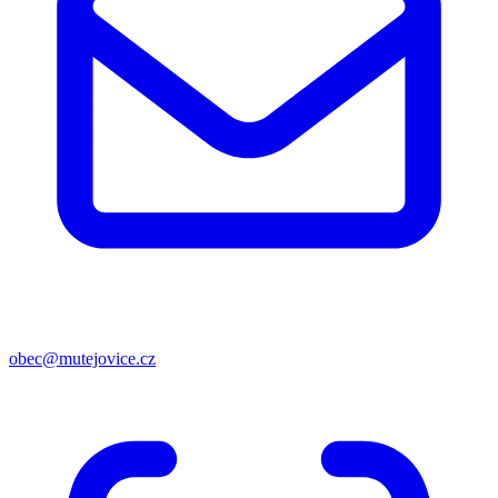
obec@mutejovice.cz