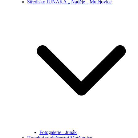
Středisko JUNÁKA „ Naděje „ Mutějovice
Fotogalerie - Junák
Honební společenství Mutějovice