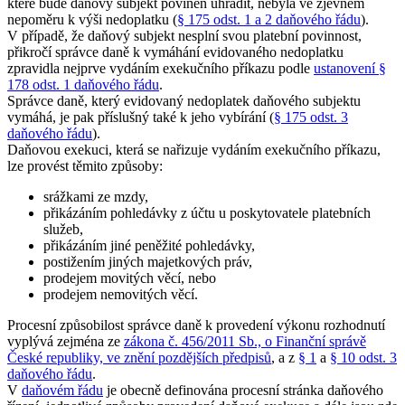
které bude daňový subjekt povinen uhradit, nebyla ve zjevném
nepoměru k výši nedoplatku (
§ 175 odst. 1 a 2 daňového řádu
).
V případě, že daňový subjekt nesplní svou platební povinnost,
přikročí správce daně k vymáhání evidovaného nedoplatku
zpravidla nejprve vydáním exekučního příkazu podle
ustanovení §
178 odst. 1 daňového řádu
.
Správce daně, který evidovaný nedoplatek daňového subjektu
vymáhá, je pak příslušný také k jeho vybírání (
§ 175 odst. 3
daňového řádu
).
Daňovou exekuci, která se nařizuje vydáním exekučního příkazu,
lze provést těmito způsoby:
srážkami ze mzdy,
přikázáním pohledávky z účtu u poskytovatele platebních
služeb,
přikázáním jiné peněžité pohledávky,
postižením jiných majetkových práv,
prodejem movitých věcí, nebo
prodejem nemovitých věcí.
Procesní způsobilost správce daně k provedení výkonu rozhodnutí
vyplývá zejména ze
zákona č. 456/2011 Sb., o Finanční správě
České republiky, ve znění pozdějších předpisů
, a z
§ 1
a
§ 10 odst. 3
daňového řádu
.
V
daňovém řádu
je obecně definována procesní stránka daňového