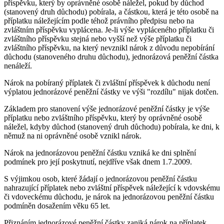
příspěvku, který by oprávněné osobě náležel, pokud by důchod
(stanovený druh důchodu) pobírala, a částkou, která je této osobě na
příplatku náležejícím podle téhož právního předpisu nebo na
zvláštním příspěvku vyplácena. Je-li výše vypláceného příplatku či
zvláštního příspěvku stejná nebo vyšší než výše příplatku či
zvláštního příspěvku, na který nevznikl nárok z důvodu nepobírání
důchodu (stanoveného druhu důchodu), jednorázová peněžní částka
nenáleží.
Nárok na pobíraný příplatek či zvláštní příspěvek k důchodu není
výplatou jednorázové peněžní částky ve výši "rozdílu" nijak dotčen.
Základem pro stanovení výše jednorázové peněžní částky je výše
příplatku nebo zvláštního příspěvku, který by oprávněné osobě
náležel, kdyby důchod (stanovený druh důchodu) pobírala, ke dni, k
němuž na ni oprávněné osobě vznikl nárok.
Nárok na jednorázovou peněžní částku vzniká ke dni splnění
podmínek pro její poskytnutí, nejdříve však dnem 1.7.2009.
S výjimkou osob, které žádají o jednorázovou peněžní částku
nahrazující příplatek nebo zvláštní příspěvek náležející k vdovskému
či vdoveckému důchodu, je nárok na jednorázovou peněžní částku
podmíněn dosažením věku 65 let.
Přiznáním jednorázové peněžní částky zaniká nárok na příplatek