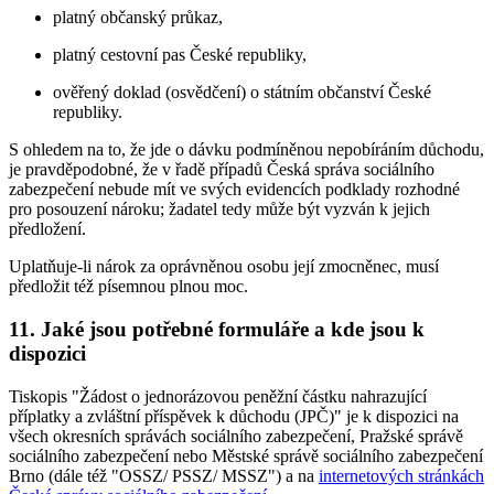
platný občanský průkaz,
platný cestovní pas České republiky,
ověřený doklad (osvědčení) o státním občanství České
republiky.
S ohledem na to, že jde o dávku podmíněnou nepobíráním důchodu,
je pravděpodobné, že v řadě případů Česká správa sociálního
zabezpečení nebude mít ve svých evidencích podklady rozhodné
pro posouzení nároku; žadatel tedy může být vyzván k jejich
předložení.
Uplatňuje-li nárok za oprávněnou osobu její zmocněnec, musí
předložit též písemnou plnou moc.
11. Jaké jsou potřebné formuláře a kde jsou k
dispozici
Tiskopis "Žádost o jednorázovou peněžní částku nahrazující
příplatky a zvláštní příspěvek k důchodu (JPČ)" je k dispozici na
všech okresních správách sociálního zabezpečení, Pražské správě
sociálního zabezpečení nebo Městské správě sociálního zabezpečení
Brno (dále též "OSSZ/ PSSZ/ MSSZ") a na
internetových stránkách