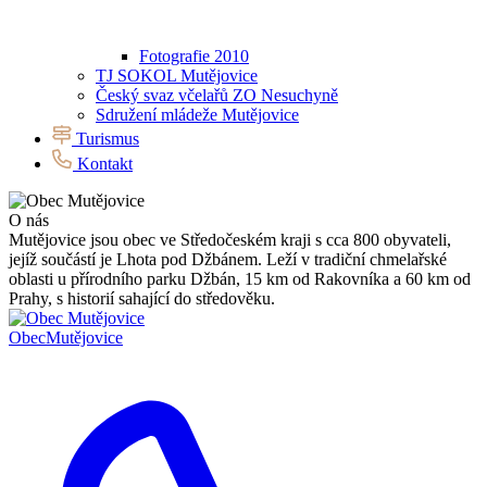
Fotografie 2010
TJ SOKOL Mutějovice
Český svaz včelařů ZO Nesuchyně
Sdružení mládeže Mutějovice
Turismus
Kontakt
O nás
Mutějovice jsou obec ve Středočeském kraji s cca 800 obyvateli,
jejíž součástí je Lhota pod Džbánem. Leží v tradiční chmelařské
oblasti u přírodního parku Džbán, 15 km od Rakovníka a 60 km od
Prahy, s historií sahající do středověku.
Obec
Mutějovice