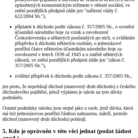
způsobených komunistickým režimem v oblasti sociální, ve
znění pozdějších předpisů (dále jen "nařízení vlády č.
622/2004 Sb."),
příplatek k důchodu podle zákona č. 357/2005 Sb., o ocenění
účastníků národního boje za vznik a osvobození
Československa a některých pozůstalých po nich, o zvláštním
příspěvku k důchodu některým osobám, o jednorázové
peněžní částce některým účastníkům národního boje za
osvobození v letech 1939 až 1945 a o změně některých
zákonů, ve znění pozdějších předpisů (dále jen "zákon č.
357/2005 Sb."),
zvláštní příspěvek k důchodu podle zákona č. 357/2005 Sb.,
jen proto, že nepobírají důchod (stanovený druh důchodu) z českého
důchodového pojištění, jehož výplatou je nárok na tyto dávky
podmíněn.
Ostatní podmínky nároku jsou stejné jako u osob, jimž dávka, která
má být jednorázovou peněžní částkou nahrazena, náleží, protože
důchod (stanovený druh důchodu) pobírají.
5. Kdo je oprávněn v této věci jednat (podat žádost
apod.)