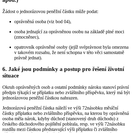
Žádost o jednorázovou peněžní částku může podat:
oprávněná osoba (viz bod 04),
osoba jednající za oprávněnou osobu na základě plné moci
(zmocněnec),
opatrovník oprávněné osoby (jejíž svéprávnost byla omezena
v takovém rozsahu, že není schopna v této věci samostatně
právně jednat).
6. Jaké jsou podmínky a postup pro řešení životní
situace
Okruh oprávněných osob a ostatní podmínky nároku stanoví právní
předpis týkající se příplatku nebo zvláštního příspěvku, který má být
jednorázovou peněžní částkou nahrazen.
Jednorázová peněžní částka náleží ve výši 72násobku měsíční
částky příplatku nebo zvláštního příspěvku, na kterou by oprávněná
osoba měla nárok, kdyby důchod (stanovený druh důchodu) z
českého důchodového pojištění pobírala, resp. ve výši 72násobku
rozdílu mezi částkou představující výši příplatku či zvláštního