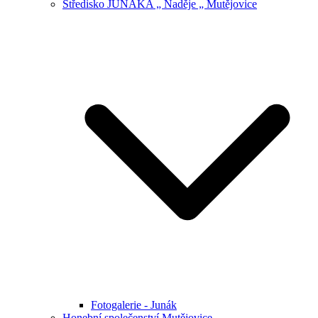
Středisko JUNÁKA „ Naděje „ Mutějovice
Fotogalerie - Junák
Honební společenství Mutějovice