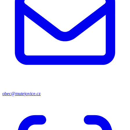
obec@mutejovice.cz