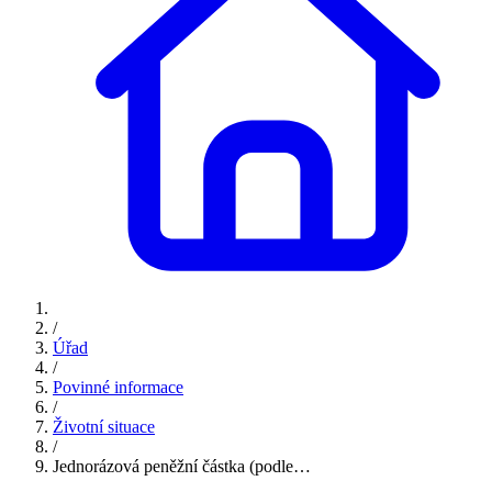
/
Úřad
/
Povinné informace
/
Životní situace
/
Jednorázová peněžní částka (podle…