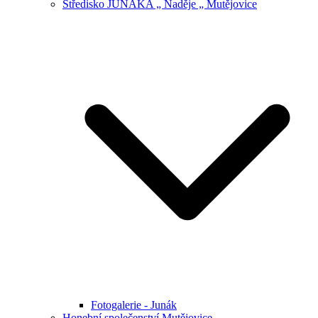
Středisko JUNÁKA „ Naděje „ Mutějovice
Fotogalerie - Junák
Honební společenství Mutějovice