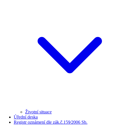
Životní situace
Úřední deska
Registr oznámení dle zák.č.159⁄2006 Sb.