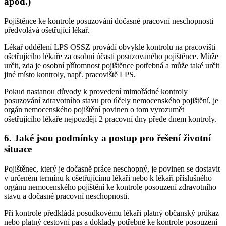
apod.)
Pojištěnce ke kontrole posuzování dočasné pracovní neschopnosti
předvolává ošetřující lékař.
Lékař oddělení LPS OSSZ provádí obvykle kontrolu na pracovišti
ošetřujícího lékaře za osobní účasti posuzovaného pojištěnce. Může
určit, zda je osobní přítomnost pojištěnce potřebná a může také určit
jiné místo kontroly, např. pracoviště LPS.
Pokud nastanou důvody k provedení mimořádné kontroly
posuzování zdravotního stavu pro účely nemocenského pojištění, je
orgán nemocenského pojištění povinen o tom vyrozumět
ošetřujícího lékaře nejpozději 2 pracovní dny přede dnem kontroly.
6. Jaké jsou podmínky a postup pro řešení životní
situace
Pojištěnec, který je dočasně práce neschopný, je povinen se dostavit
v určeném termínu k ošetřujícímu lékaři nebo k lékaři příslušného
orgánu nemocenského pojištění ke kontrole posouzení zdravotního
stavu a dočasné pracovní neschopnosti.
Při kontrole předkládá posudkovému lékaři platný občanský průkaz
nebo platný cestovní pas a doklady potřebné ke kontrole posouzení