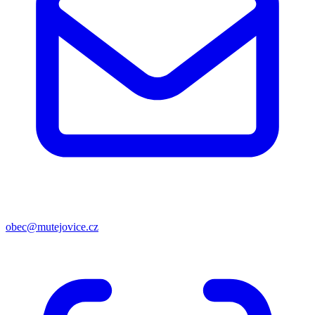
obec@mutejovice.cz