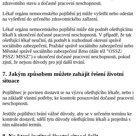
zdravotního stavu a dočasné pracovní neschopnosti.
Lékař orgánu nemocenského pojištění jej může vyšetřit nebo odeslat
na vyšetření do určeného zdravotnického zařízení.
Lékař orgánu nemocenského pojištění může dát podnět ošetřujícímu
lékaři k ukončení dočasné pracovní neschopnosti. V případě, že tak
ošetřující lékař neučiní, dá podnět k rozhodnutí okresní správě
sociálního zabezpečení, Pražské správě sociálního zabezpečení nebo
Městské správě sociálního zabezpečení Brno (dále též "OSSZ/
PSSZ/ MSSZ") o ukončení dočasné pracovní neschopnosti, pokud
zjistí, že nejsou důvody pro její další trvání.
7. Jakým způsobem můžete zahájit řešení životní
situace
Pojištěnec je povinen dostavit se na výzvu ošetřujícího lékaře, nebo i
na základě vlastní potřeby, ke kontrole posuzování dočasné pracovní
neschopnosti.
Jestliže pojištěnci brání vážné důvody, aby se v určeném termínu ke
kontrole dostavil, sdělí tyto důvody ošetřujícímu lékaři a projedná s
ním náhradní termín.