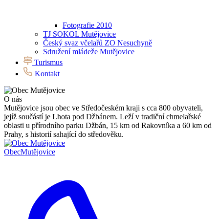
Fotografie 2010
TJ SOKOL Mutějovice
Český svaz včelařů ZO Nesuchyně
Sdružení mládeže Mutějovice
Turismus
Kontakt
O nás
Mutějovice jsou obec ve Středočeském kraji s cca 800 obyvateli,
jejíž součástí je Lhota pod Džbánem. Leží v tradiční chmelařské
oblasti u přírodního parku Džbán, 15 km od Rakovníka a 60 km od
Prahy, s historií sahající do středověku.
Obec
Mutějovice