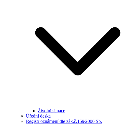
Životní situace
Úřední deska
Registr oznámení dle zák.č.159⁄2006 Sb.