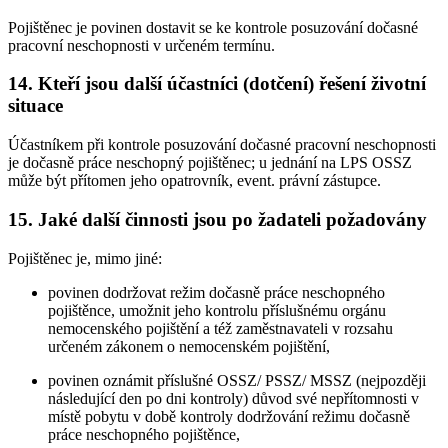
Pojištěnec je povinen dostavit se ke kontrole posuzování dočasné
pracovní neschopnosti v určeném termínu.
14. Kteří jsou další účastníci (dotčení) řešení životní
situace
Účastníkem při kontrole posuzování dočasné pracovní neschopnosti
je dočasně práce neschopný pojištěnec; u jednání na LPS OSSZ
může být přítomen jeho opatrovník, event. právní zástupce.
15. Jaké další činnosti jsou po žadateli požadovány
Pojištěnec je, mimo jiné:
povinen dodržovat režim dočasně práce neschopného
pojištěnce, umožnit jeho kontrolu příslušnému orgánu
nemocenského pojištění a též zaměstnavateli v rozsahu
určeném zákonem o nemocenském pojištění,
povinen oznámit příslušné OSSZ/ PSSZ/ MSSZ (nejpozději
následující den po dni kontroly) důvod své nepřítomnosti v
místě pobytu v době kontroly dodržování režimu dočasně
práce neschopného pojištěnce,