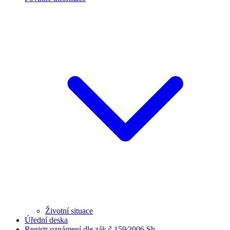
Životní situace
Úřední deska
Registr oznámení dle zák.č.159⁄2006 Sb.