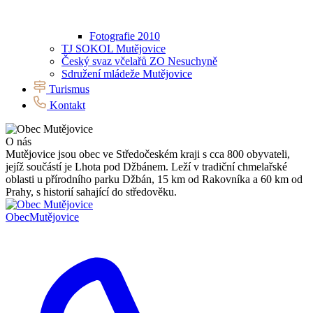
Fotografie 2010
TJ SOKOL Mutějovice
Český svaz včelařů ZO Nesuchyně
Sdružení mládeže Mutějovice
Turismus
Kontakt
O nás
Mutějovice jsou obec ve Středočeském kraji s cca 800 obyvateli,
jejíž součástí je Lhota pod Džbánem. Leží v tradiční chmelařské
oblasti u přírodního parku Džbán, 15 km od Rakovníka a 60 km od
Prahy, s historií sahající do středověku.
Obec
Mutějovice