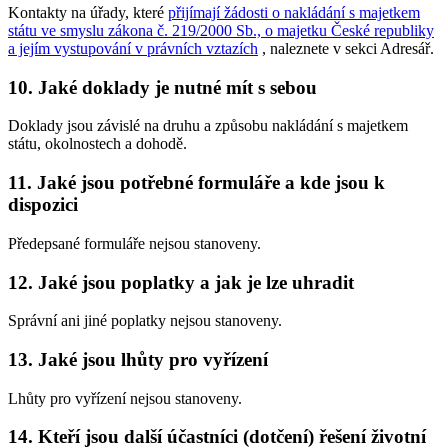
Kontakty na úřady, které
přijímají žádosti o nakládání s majetkem
státu ve smyslu zákona č. 219/2000 Sb., o majetku České republiky
a jejím vystupování v právních vztazích
, naleznete v sekci Adresář.
10. Jaké doklady je nutné mít s sebou
Doklady jsou závislé na druhu a způsobu nakládání s majetkem
státu, okolnostech a dohodě.
11. Jaké jsou potřebné formuláře a kde jsou k
dispozici
Předepsané formuláře nejsou stanoveny.
12. Jaké jsou poplatky a jak je lze uhradit
Správní ani jiné poplatky nejsou stanoveny.
13. Jaké jsou lhůty pro vyřízení
Lhůty pro vyřízení nejsou stanoveny.
14. Kteří jsou další účastníci (dotčení) řešení životní