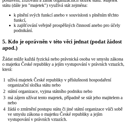
postavení, zřizování a zánik organizačních složek státu. Majetek
státu (dále jen "majetek") využívá stát zejména:
k plnění svých funkcí anebo v souvislosti s plněním těchto
funkcí,
k zajišťování veřejně prospěšných činností anebo pro účely
podnikání.
5. Kdo je oprávněn v této věci jednat (podat žádost
apod.)
Žádat může každá fyzická nebo právnická osoba ve smyslu zákona
o majetku České republiky a jejím vystupování v právních vztazích,
která:
1
užívá majetek České republiky v příslušnosti hospodaření
organizační složka státu nebo
2
státní organizace, vyjma státního podniku nebo
3
má zájem užívat tento majetek, případně se stát jeho majitelem a
nebo
4
žádá o zmírnění postupu státu či jiné státní organizace vůči sobě
ve smyslu zákona o majetku České republiky a jejím
vystupování v právních vztazích.