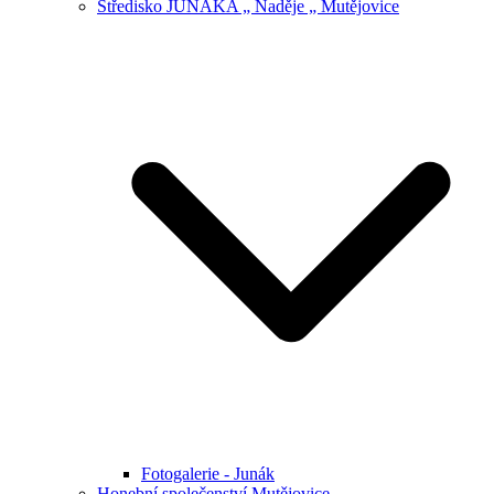
Středisko JUNÁKA „ Naděje „ Mutějovice
Fotogalerie - Junák
Honební společenství Mutějovice