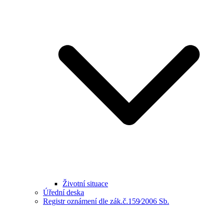
Životní situace
Úřední deska
Registr oznámení dle zák.č.159⁄2006 Sb.