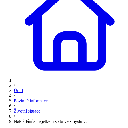
/
Úřad
/
Povinné informace
/
Životní situace
/
Nakládání s majetkem státu ve smyslu…