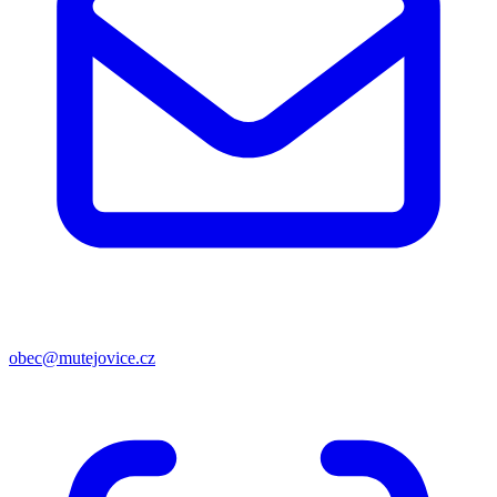
obec@mutejovice.cz