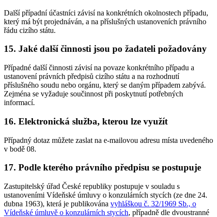
Další případní účastníci závisí na konkrétních okolnostech případu,
který má být projednáván, a na příslušných ustanoveních právního
řádu cizího státu.
15. Jaké další činnosti jsou po žadateli požadovány
Případné další činnosti závisí na povaze konkrétního případu a
ustanovení právních předpisů cizího státu a na rozhodnutí
příslušného soudu nebo orgánu, který se daným případem zabývá.
Zejména se vyžaduje součinnost při poskytnutí potřebných
informací.
16. Elektronická služba, kterou lze využít
Případný dotaz můžete zaslat na e-mailovou adresu místa uvedeného
v bodě 08.
17. Podle kterého právního předpisu se postupuje
Zastupitelský úřad České republiky postupuje v souladu s
ustanoveními Vídeňské úmluvy o konzulárních stycích (ze dne 24.
dubna 1963), která je publikována
vyhláškou č. 32/1969 Sb., o
Vídeňské úmluvě o konzulárních stycích
, případně dle dvoustranné