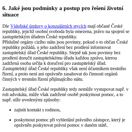
6. Jaké jsou podmínky a postup pro řešení životní
situace
Dle
Vídeňské úmluvy o konzulárních stycích
mají občané České
republiky, jejichž osobní svoboda byla omezena, právo na spojení se
zastupitelským úřadem České republiky.
Příslušné orgány cizího státu jsou povinny, pokud o to občan České
republiky požádá, o jeho zadržení bez prodlení informovat
zastupitelský úřad České republiky. Stejně tak jsou povinny bez
prodlení doručit zastupitelskému úřadu každou zprávu, kterou
zadržená osoba určila k doručení pro zastupitelský úřad.
Zastupitelský úřad České republiky však není účastníkem trestního
řízení, a proto není ani oprávněn zasahovat do činnosti orgánů
činných v trestním řízení přijímajícího státu.
Zastupitelský úřad České republiky tedy nemůže vystupovat např. v
roli advokáta, může však zadržené osobě poskytnout pomoc, a to
např. níže uvedenými způsoby:
zajistit kontakt s rodinou,
poskytnout pomoc při vyhledání právního zástupce, který je
oprávněn poskytovat právní pomoc v daném státě,