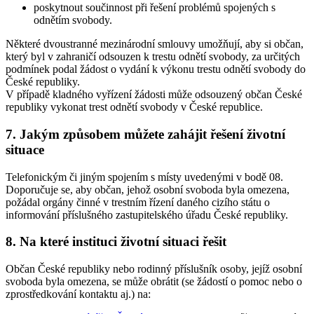
poskytnout součinnost při řešení problémů spojených s
odnětím svobody.
Některé dvoustranné mezinárodní smlouvy umožňují, aby si občan,
který byl v zahraničí odsouzen k trestu odnětí svobody, za určitých
podmínek podal žádost o vydání k výkonu trestu odnětí svobody do
České republiky.
V případě kladného vyřízení žádosti může odsouzený občan České
republiky vykonat trest odnětí svobody v České republice.
7. Jakým způsobem můžete zahájit řešení životní
situace
Telefonickým či jiným spojením s místy uvedenými v bodě 08.
Doporučuje se, aby občan, jehož osobní svoboda byla omezena,
požádal orgány činné v trestním řízení daného cizího státu o
informování příslušného zastupitelského úřadu České republiky.
8. Na které instituci životní situaci řešit
Občan České republiky nebo rodinný příslušník osoby, jejíž osobní
svoboda byla omezena, se může obrátit (se žádostí o pomoc nebo o
zprostředkování kontaktu aj.) na: