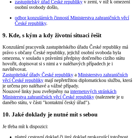
zastupitelský úřad České republiky
v zemi, v níž k omezení
osobní svobody došlo,
odbor konzulárních činností Ministerstva zahraničních věcí
České republiky
.
9. Kde, s kým a kdy životní situaci řešit
Konzulární pracovník zastupitelského úřadu České republiky má
právo s občany České republiky, jejichž osobní svoboda byla
omezena, v souladu s právními předpisy dotčeného cizího státu
hovořit, dopisovat si s nimi a v naléhavých případech je i
navštěvovat.
Zastupitelské úřady České republiky
a
Ministerstvo zahraničních
věcí České republiky
mají nepřetržitou diplomatickou službu, která
je určena pro naléhavé a vážné případy.
Nouzové linky jsou zveřejněny na
internetových stránkách
Ministerstva zahraničních věcí České republiky
(naleznete je u
daného státu, v části "kontaktní český úřad").
10. Jaké doklady je nutné mít s sebou
Je třeba mít k dispozici:
platný cestovní doklad či jiný doklad prokazující totožnost,