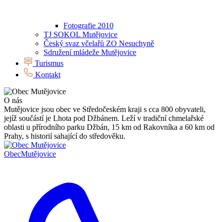
Fotografie 2010
TJ SOKOL Mutějovice
Český svaz včelařů ZO Nesuchyně
Sdružení mládeže Mutějovice
Turismus
Kontakt
O nás
Mutějovice jsou obec ve Středočeském kraji s cca 800 obyvateli,
jejíž součástí je Lhota pod Džbánem. Leží v tradiční chmelařské
oblasti u přírodního parku Džbán, 15 km od Rakovníka a 60 km od
Prahy, s historií sahající do středověku.
Obec
Mutějovice