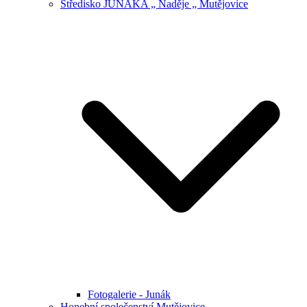
Středisko JUNÁKA „ Naděje „ Mutějovice
Fotogalerie - Junák
Honební společenství Mutějovice