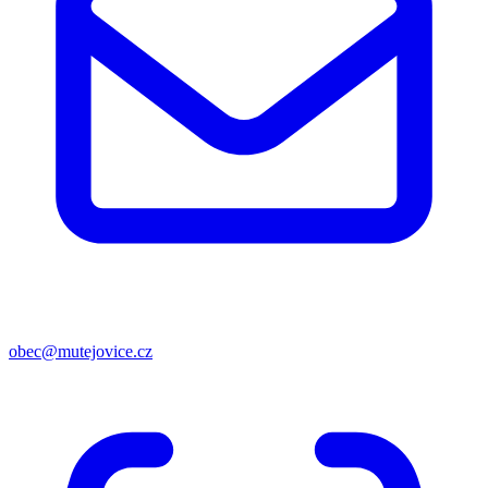
obec@mutejovice.cz