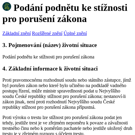
Podání podnětu ke stížnosti
pro porušení zákona
Základní znění
Rozšířené znění
Úplné znění
3. Pojmenování (název) životní situace
Podání podnětu ke stížnosti pro porušení zákona
4. Základní informace k životní situaci
Proti pravomocnému rozhodnutí soudu nebo státního zástupce, jímž
byl porušen zákon nebo které bylo učiněno na podkladě vadného
postupu řízení, může ministr spravedlnosti podat u Nejvyššího
soudu České republiky stížnost pro porušení zákona; nestanoví-li
zákon jinak, není proti rozhodnutí Nejvyššího soudu České
republiky stížnost pro porušení zákona přípustná.
Proti výroku o trestu lze stížnost pro porušení zákona podat jen
tehdy, jestliže trest je ve zřejmém nepoměru k povaze a závažnosti
trestného činu nebo k poměrům pachatele nebo jestliže uložený druh
trestu je v zřejmém rozporu s účelem trestu.