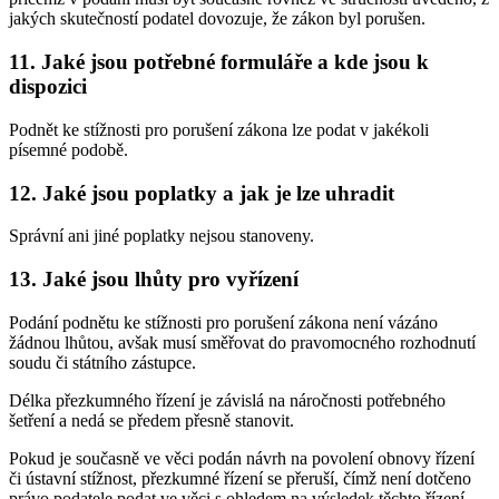
jakých skutečností podatel dovozuje, že zákon byl porušen.
11. Jaké jsou potřebné formuláře a kde jsou k
dispozici
Podnět ke stížnosti pro porušení zákona lze podat v jakékoli
písemné podobě.
12. Jaké jsou poplatky a jak je lze uhradit
Správní ani jiné poplatky nejsou stanoveny.
13. Jaké jsou lhůty pro vyřízení
Podání podnětu ke stížnosti pro porušení zákona není vázáno
žádnou lhůtou, avšak musí směřovat do pravomocného rozhodnutí
soudu či státního zástupce.
Délka přezkumného řízení je závislá na náročnosti potřebného
šetření a nedá se předem přesně stanovit.
Pokud je současně ve věci podán návrh na povolení obnovy řízení
či ústavní stížnost, přezkumné řízení se přeruší, čímž není dotčeno
právo podatele podat ve věci s ohledem na výsledek těchto řízení