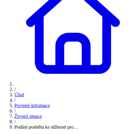
/
Úřad
/
Povinné informace
/
Životní situace
/
Podání podnětu ke stížnosti pro…