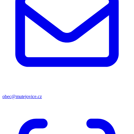
obec@mutejovice.cz