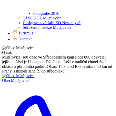
Fotografie 2010
TJ SOKOL Mutějovice
Český svaz včelařů ZO Nesuchyně
Sdružení mládeže Mutějovice
Turismus
Kontakt
O nás
Mutějovice jsou obec ve Středočeském kraji s cca 800 obyvateli,
jejíž součástí je Lhota pod Džbánem. Leží v tradiční chmelařské
oblasti u přírodního parku Džbán, 15 km od Rakovníka a 60 km od
Prahy, s historií sahající do středověku.
Obec
Mutějovice