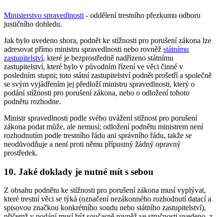
Ministerstvo spravedlnosti
- oddělení trestního přezkumu odboru
justičního dohledu.
Jak bylo uvedeno shora, podnět ke stížnosti pro porušení zákona lze
adresovat přímo ministru spravedlnosti nebo rovněž
státnímu
zastupitelství
, které je bezprostředně nadřízeno státnímu
zastupitelství, které bylo v původním řízení ve věci činné v
posledním stupni; toto státní zastupitelství podnět prošetří a společně
se svým vyjádřením jej předloží ministru spravedlnosti, který o
podání stížnosti pro porušení zákona, nebo o odložení tohoto
podnětu rozhodne.
Ministr spravedlnosti podle svého uvážení stížnost pro porušení
zákona podat může, ale nemusí; odložení podnětu ministrem není
rozhodnutím podle trestního řádu ani správního řádu, takže se
neodůvodňuje a není proti němu přípustný žádný opravný
prostředek.
10. Jaké doklady je nutné mít s sebou
Z obsahu podnětu ke stížnosti pro porušení zákona musí vyplývat,
které trestní věci se týká (označení nezákonného rozhodnutí datací a
spisovou značkou konkrétního soudu nebo státního zastupitelství),
přičemž v podání musí být současně rovněž ve stručnosti uvedeno, z