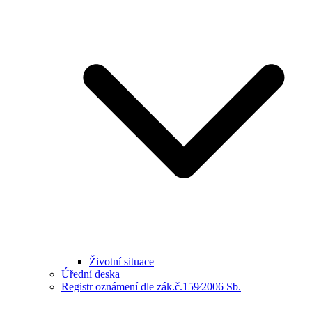
Životní situace
Úřední deska
Registr oznámení dle zák.č.159⁄2006 Sb.