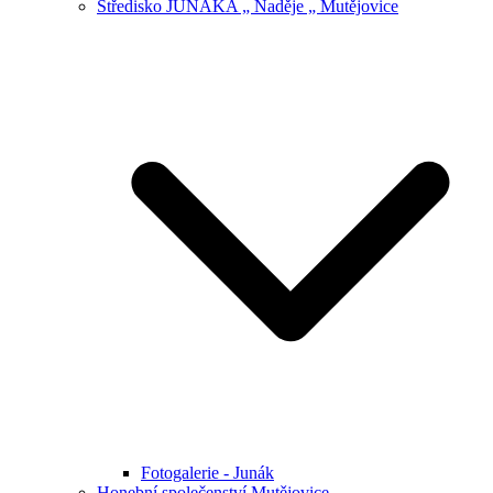
Středisko JUNÁKA „ Naděje „ Mutějovice
Fotogalerie - Junák
Honební společenství Mutějovice