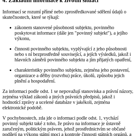
4. Základní informace k životní situaci
Informací se rozumí přímé nebo zprostředkované sdělení údajů o
skutečnostech, které se týkají:
zákonem stanovené působnosti subjektu, povinného
poskytovat informace (dále jen "povinný subjekt"), a jejího
výkonu,
činnosti povinného subjektu, vyplývající z jeho působnosti
nebo s ní bezprostředně související, a jejích výsledků, jakož i
hlavních záměrů povinného subjektu a jím přijatých opatření,
charakteristiky povinného subjektu, zejména jeho postavení,
organizace a dělby (rozvrhu) práce, úkolů, způsobu jejich
plnění a hospodaření.
Za informaci podle odst. 1 se nepovažují stanoviska a právní názory,
zejména výklad zákonů a jiných právních předpisů, jakož i
hodnotící zprávy a ucelené databáze v jakékoli, zejména
elektronické podobě.
V pochybnostech, zda jde o informaci podle odst. 1, vychází
povinný subjekt také z toho, že právo na informace je ústavně
zaručeným, politickým právem, jehož prostřednictvím se občané
podílejí na výkonu státní moci a kontrole činnosti státních orgánů, a