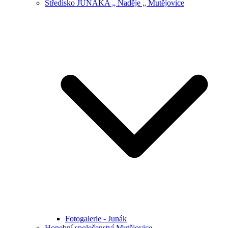
Středisko JUNÁKA „ Naděje „ Mutějovice
Fotogalerie - Junák
Honební společenství Mutějovice