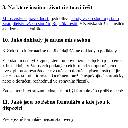
8. Na které instituci životní situaci řešit
Ministerstvo spravedlnosti
, jednotlivé
soudy všech stupňů
i
státní
zastupitelství všech stupňů
,
Rejstřík trestů
, Vězeňská služba, Justiční
akademie, Justiční škola.
10. Jaké doklady je nutné mít s sebou
K žádosti o informaci se nepřikládají žádné doklady a podklady.
Z podání musí být zřejmé, kterému povinnému subjektu je určeno a
kdo jej činí; i v žádostech podaných elektronicky doporučujeme
uvést plnou adresu žadatele za účelem doručení písemností (ať již
jde o poskytnutí informací, které není možné uspokojit elektronicky,
nebo o doručení rozhodnutí ve správním řízení).
Žádost musí být srozumitelná, nesmí být formulována příliš obecně.
11. Jaké jsou potřebné formuláře a kde jsou k
dispozici
Předepsané formuláře nejsou stanoveny.