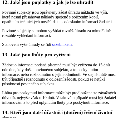
12. Jaké jsou poplatky a jak je lze uhradit
Povinné subjekty jsou oprávněny žádat úhradu nákladů ve výši,
která nesmí přesahovat náklady spojené s pořízením kopií,
opatřením technických nosičů dat a s odesláním informací žadateli.
Povinné subjekty si mohou vyžádat rovněž úhradu za mimořádně
rozsáhlé vyhledání informací.
Stanovení výše úhrady se řídí
sazebníkem
.
13. Jaké jsou lhůty pro vyřízení
Žádost o informaci podaná písemně musí být vyřízena do 15 dnů
ode dne, kdy došla povinnému subjektu, a to poskytnutím
informace, nebo rozhodnutím o jejím odmítnutí. Ve stejné lhůtě musí
být případně i rozhodnuto o odložení žádosti, pokud se netýká
působnosti povinného subjektu.
Lhůta pro poskytnutí informace může být prodloužena ze závažných
důvodů, nejvýše však o 10 dnů. V takovém případě musí být žadatel
informován, a to před uplynutím lhůty pro poskytnutí informace.
14. Kteří jsou další účastníci (dotčení) řešení životní