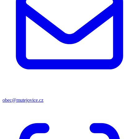
obec@mutejovice.cz