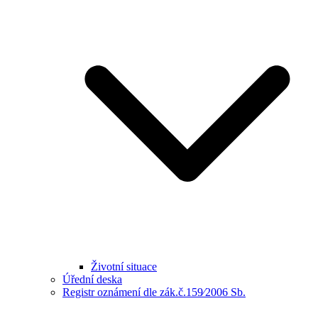
Životní situace
Úřední deska
Registr oznámení dle zák.č.159⁄2006 Sb.