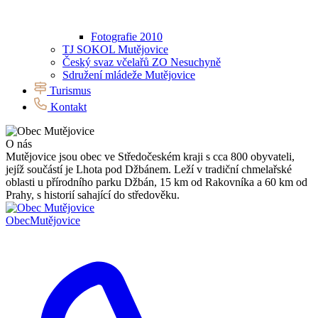
Fotografie 2010
TJ SOKOL Mutějovice
Český svaz včelařů ZO Nesuchyně
Sdružení mládeže Mutějovice
Turismus
Kontakt
O nás
Mutějovice jsou obec ve Středočeském kraji s cca 800 obyvateli,
jejíž součástí je Lhota pod Džbánem. Leží v tradiční chmelařské
oblasti u přírodního parku Džbán, 15 km od Rakovníka a 60 km od
Prahy, s historií sahající do středověku.
Obec
Mutějovice