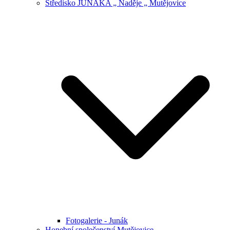
Středisko JUNÁKA „ Naděje „ Mutějovice
Fotogalerie - Junák
Honební společenství Mutějovice