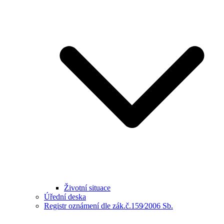
Životní situace
Úřední deska
Registr oznámení dle zák.č.159⁄2006 Sb.