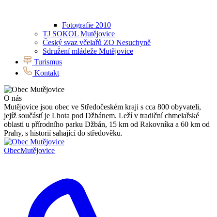
Fotografie 2010
TJ SOKOL Mutějovice
Český svaz včelařů ZO Nesuchyně
Sdružení mládeže Mutějovice
Turismus
Kontakt
O nás
Mutějovice jsou obec ve Středočeském kraji s cca 800 obyvateli,
jejíž součástí je Lhota pod Džbánem. Leží v tradiční chmelařské
oblasti u přírodního parku Džbán, 15 km od Rakovníka a 60 km od
Prahy, s historií sahající do středověku.
Obec
Mutějovice