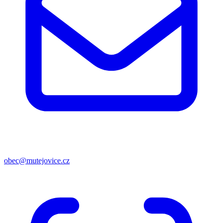
obec@mutejovice.cz