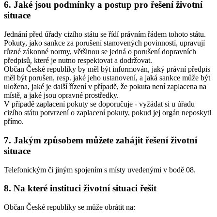
6. Jaké jsou podmínky a postup pro řešení životní
situace
Jednání před úřady cizího státu se řídí právním řádem tohoto státu.
Pokuty, jako sankce za porušení stanovených povinností, upravují
různé zákonné normy, většinou se jedná o porušení dopravních
předpisů, které je nutno respektovat a dodržovat.
Občan České republiky by měl být informován, jaký právní předpis
měl být porušen, resp. jaké jeho ustanovení, a jaká sankce může být
uložena, jaké je další řízení v případě, že pokuta není zaplacena na
místě, a jaké jsou opravné prostředky.
V případě zaplacení pokuty se doporučuje - vyžádat si u úřadu
cizího státu potvrzení o zaplacení pokuty, pokud jej orgán neposkytl
přímo.
7. Jakým způsobem můžete zahájit řešení životní
situace
Telefonickým či jiným spojením s místy uvedenými v bodě 08.
8. Na které instituci životní situaci řešit
Občan České republiky se může obrátit na: