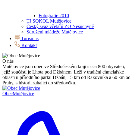
Fotografie 2010
TJ SOKOL Mutějovice
Český svaz včelařů ZO Nesuchyně
Sdružení mládeže Mutějovice
Turismus
Kontakt
O nás
Mutějovice jsou obec ve Středočeském kraji s cca 800 obyvateli,
jejíž součástí je Lhota pod Džbánem. Leží v tradiční chmelařské
oblasti u přírodního parku Džbán, 15 km od Rakovníka a 60 km od
Prahy, s historií sahající do středověku.
Obec
Mutějovice