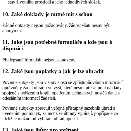
stav životního prostředí a jeho jednotlivých složek.
10. Jaké doklady je nutné mít s sebou
Žádné doklady nejsou požadovány, žádost však nesmí být
anonymní.
11. Jaké jsou potřebné formuláře a kde jsou k
dispozici
Předepsané formuláře nejsou stanoveny.
12. Jaké jsou poplatky a jak je lze uhradit
Povinné subjekty jsou v souvislosti se zpřístupňováním informací
oprávněny žádat úhradu ve výši, která nesmí přesáhnout náklady
spojené s pořízením kopií, opatřením technických nosičů dat a s
odesláním informací žadateli.
Povinné subjekty zpracují veřejně přístupný sazebník úhrad s
uvedením podmínek, za nichž se úhrady vybírají, popřípadě za
nichž je možno od vybírání úhrad upustit.
13. Jaké jsou lhůty pro vyřízení