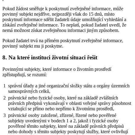
Pokud žádost směřuje k poskytnutí zveřejněné informace, může
povinný subjekt nejdříve, nejpozději však do 15 dnů, místo
poskytnutí informace sdělit žadateli údaje umožňující vyhledání a
získání zveřejněné informace. To neplatí, pokud žadatel uvedl, že
nemá možnost získat zveřejněnou informaci jiným způsobem.
Pokud žadatel trvá na přímém poskytnutí zveřejněné informace,
povinný subjekt mu ji poskytne.
8. Na které instituci životní situaci řešit
Povinnými subjekty, které informace o životním prostředí
zpřístupňují, se rozumí:
1
správní úřady a jiné organizační složky státu a orgány územních
samosprávných celků,
2
právnické nebo fyzické osoby, které na základě zvláštních
právních předpisů vykonávají v oblasti veřejné správy působnost
vztahující se přímo nebo nepřímo k životnímu prostředí,
3
právnické osoby založené, zřízené, řízené nebo pověřené
subjekty uvedenými v bodech 1 a 2, jakož i fyzické osoby
pověřené těmito subjekty, které na základě právních předpisů
nebo dohody s těmito subjekty poskytují služby, které ovlivňují