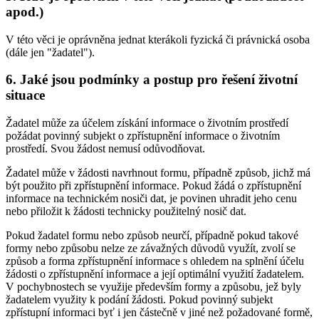
apod.)
V této věci je oprávněna jednat kterákoli fyzická či právnická osoba
(dále jen "žadatel").
6. Jaké jsou podmínky a postup pro řešení životní
situace
Žadatel může za účelem získání informace o životním prostředí
požádat povinný subjekt o zpřístupnění informace o životním
prostředí. Svou žádost nemusí odůvodňovat.
Žadatel může v žádosti navrhnout formu, případně způsob, jichž má
být použito při zpřístupnění informace. Pokud žádá o zpřístupnění
informace na technickém nosiči dat, je povinen uhradit jeho cenu
nebo přiložit k žádosti technicky použitelný nosič dat.
Pokud žadatel formu nebo způsob neurčí, případně pokud takové
formy nebo způsobu nelze ze závažných důvodů využít, zvolí se
způsob a forma zpřístupnění informace s ohledem na splnění účelu
žádosti o zpřístupnění informace a její optimální využití žadatelem.
V pochybnostech se využije především formy a způsobu, jež byly
žadatelem využity k podání žádosti. Pokud povinný subjekt
zpřístupní informaci byť i jen částečně v jiné než požadované formě,