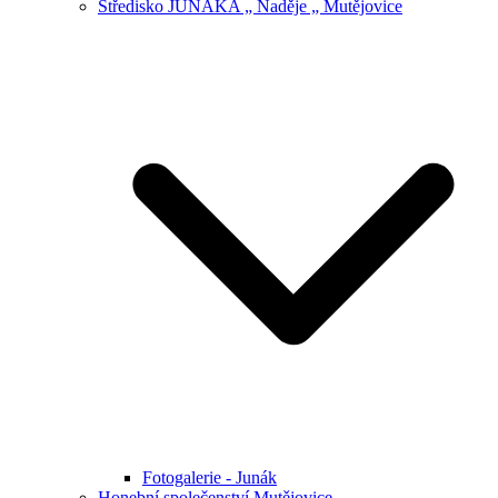
Středisko JUNÁKA „ Naděje „ Mutějovice
Fotogalerie - Junák
Honební společenství Mutějovice