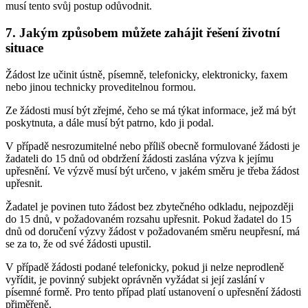
musí tento svůj postup odůvodnit.
7. Jakým způsobem můžete zahájit řešení životní
situace
Žádost lze učinit ústně, písemně, telefonicky, elektronicky, faxem
nebo jinou technicky proveditelnou formou.
Ze žádosti musí být zřejmé, čeho se má týkat informace, jež má být
poskytnuta, a dále musí být patrno, kdo ji podal.
V případě nesrozumitelné nebo příliš obecně formulované žádosti je
žadateli do 15 dnů od obdržení žádosti zaslána výzva k jejímu
upřesnění. Ve výzvě musí být určeno, v jakém směru je třeba žádost
upřesnit.
Žadatel je povinen tuto žádost bez zbytečného odkladu, nejpozději
do 15 dnů, v požadovaném rozsahu upřesnit. Pokud žadatel do 15
dnů od doručení výzvy žádost v požadovaném směru neupřesní, má
se za to, že od své žádosti upustil.
V případě žádosti podané telefonicky, pokud ji nelze neprodleně
vyřídit, je povinný subjekt oprávněn vyžádat si její zaslání v
písemné formě. Pro tento případ platí ustanovení o upřesnění žádosti
přiměřeně.