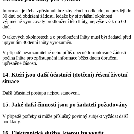
Informaci je třeba zpřístupnit bez zbytečného odkladu, nejpozději do
30 dnů od obdržení žádosti, ledaže by si zvláštní okolnosti
výjimečně vynucovaly prodloužení této lhůty, nejvýše však do 60
dnů.
O takových okolnostech a o prodloužení lhůty musí být žadatel před
uplynutím 30denní lhůty vyrozuměn.
V případě nesrozumitelné nebo příliš obecně formulované žádosti
počíná lhůta pro zpřístupnění informace běžet dnem doručení
upřesněné žádosti.
14. Kteří jsou další účastníci (dotčení) řešení životní
situace
Další účastníci postupu nejsou stanoveni.
15. Jaké další činnosti jsou po žadateli požadovány
V případě potřeby si může příslušný povinný subjekt vyžádat další
podklady.
16. Elektronická služba, kterou lze využít