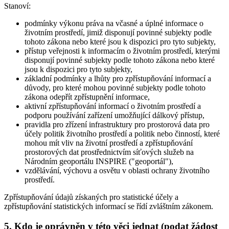
Stanoví:
podmínky výkonu práva na včasné a úplné informace o
životním prostředí, jimiž disponují povinné subjekty podle
tohoto zákona nebo které jsou k dispozici pro tyto subjekty,
přístup veřejnosti k informacím o životním prostředí, kterými
disponují povinné subjekty podle tohoto zákona nebo které
jsou k dispozici pro tyto subjekty,
základní podmínky a lhůty pro zpřístupňování informací a
důvody, pro které mohou povinné subjekty podle tohoto
zákona odepřít zpřístupnění informace,
aktivní zpřístupňování informací o životním prostředí a
podporu používání zařízení umožňující dálkový přístup,
pravidla pro zřízení infrastruktury pro prostorová data pro
účely politik životního prostředí a politik nebo činností, které
mohou mít vliv na životní prostředí a zpřístupňování
prostorových dat prostřednictvím síťových služeb na
Národním geoportálu INSPIRE ("geoportál"),
vzdělávání, výchovu a osvětu v oblasti ochrany životního
prostředí.
Zpřístupňování údajů získaných pro statistické účely a
zpřístupňování statistických informací se řídí zvláštním zákonem.
5. Kdo je oprávněn v této věci jednat (podat žádost