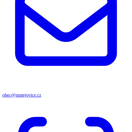
obec@mutejovice.cz