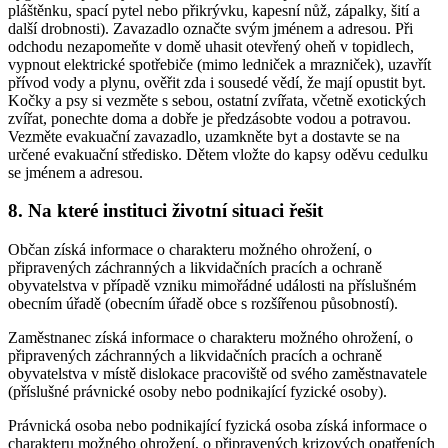
pláštěnku, spací pytel nebo přikrývku, kapesní nůž, zápalky, šití a
další drobnosti). Zavazadlo označte svým jménem a adresou. Při
odchodu nezapomeňte v domě uhasit otevřený oheň v topidlech,
vypnout elektrické spotřebiče (mimo ledniček a mrazniček), uzavřít
přívod vody a plynu, ověřit zda i sousedé vědí, že mají opustit byt.
Kočky a psy si vezměte s sebou, ostatní zvířata, včetně exotických
zvířat, ponechte doma a dobře je předzásobte vodou a potravou.
Vezměte evakuační zavazadlo, uzamkněte byt a dostavte se na
určené evakuační středisko. Dětem vložte do kapsy oděvu cedulku
se jménem a adresou.
8. Na které instituci životní situaci řešit
Občan získá informace o charakteru možného ohrožení, o
připravených záchranných a likvidačních pracích a ochraně
obyvatelstva v případě vzniku mimořádné události na příslušném
obecním úřadě (obecním úřadě obce s rozšířenou působností).
Zaměstnanec získá informace o charakteru možného ohrožení, o
připravených záchranných a likvidačních pracích a ochraně
obyvatelstva v místě dislokace pracoviště od svého zaměstnavatele
(příslušné právnické osoby nebo podnikající fyzické osoby).
Právnická osoba nebo podnikající fyzická osoba získá informace o
charakteru možného ohrožení, o připravených krizových opatřeních