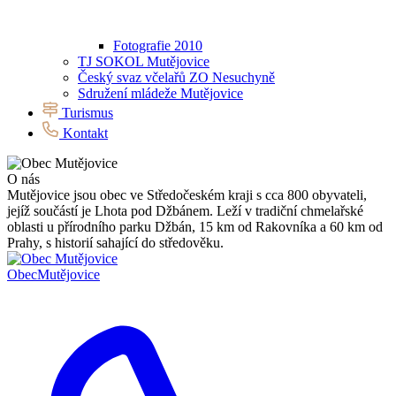
Fotografie 2010
TJ SOKOL Mutějovice
Český svaz včelařů ZO Nesuchyně
Sdružení mládeže Mutějovice
Turismus
Kontakt
O nás
Mutějovice jsou obec ve Středočeském kraji s cca 800 obyvateli,
jejíž součástí je Lhota pod Džbánem. Leží v tradiční chmelařské
oblasti u přírodního parku Džbán, 15 km od Rakovníka a 60 km od
Prahy, s historií sahající do středověku.
Obec
Mutějovice