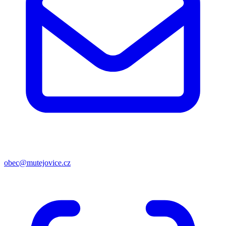
obec@mutejovice.cz