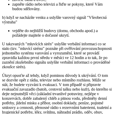
zapněte rádio nebo televizi a řiďte se pokyny, které Vám
budou sdělovány.
b) když se nacházíte venku a uslyšíte varovný signál "Všeobecná
výstraha"
vejděte do nejbližší budovy (domu, obchodu apod.) a
požádejte majitele o dočasné ukrytí.
U takzvaných "mluvících sirén" uslyšíte verbální informaci co se
stalo (tzv. "mluvící sirénu" poznáte při ověřování provozuschopnosti
jednotného systému varování a vyrozumění, které se provádí
zpravidla každou první středu v měsíci ve 12 hodin a to tak, že po
zaznění zkušebního signálu uslyšíte verbální informaci o prováděné
zkoušce sirén).
Úkryt opusťte až tehdy, když pominou důvody k ukrývání. O tom
se dozvíte opět z rádia, televize nebo místního rozhlasu. Může se
stát, že budete vyzváni k evakuaci. V tom případě si připravte
evakuační zavazadlo (batoh, cestovní tašku nebo kufr), do kterého si
dejte nejnutnější věci (základní trvanlivé potraviny, nejlépe v
konzervách, dobře zabalený chléb a pitnou vodu, předměty denní
potřeby, jídelní misku a příbor, osobní doklady, peníze, pojistné
smlouvy a cennosti, přenosné rádio s rezervními bateriemi, toaletní a
hygienické potřeby, léky, svítilnu, náhradní prádlo, oděv, obuv,