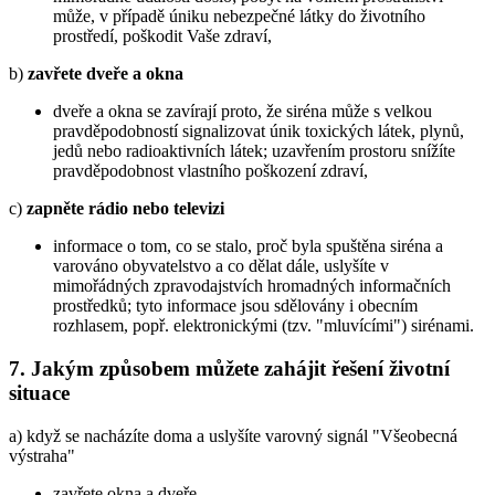
může, v případě úniku nebezpečné látky do životního
prostředí, poškodit Vaše zdraví,
b)
zavřete dveře a okna
dveře a okna se zavírají proto, že siréna může s velkou
pravděpodobností signalizovat únik toxických látek, plynů,
jedů nebo radioaktivních látek; uzavřením prostoru snížíte
pravděpodobnost vlastního poškození zdraví,
c)
zapněte rádio nebo televizi
informace o tom, co se stalo, proč byla spuštěna siréna a
varováno obyvatelstvo a co dělat dále, uslyšíte v
mimořádných zpravodajstvích hromadných informačních
prostředků; tyto informace jsou sdělovány i obecním
rozhlasem, popř. elektronickými (tzv. "mluvícími") sirénami.
7. Jakým způsobem můžete zahájit řešení životní
situace
a) když se nacházíte doma a uslyšíte varovný signál "Všeobecná
výstraha"
zavřete okna a dveře,