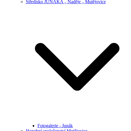
Středisko JUNÁKA „ Naděje „ Mutějovice
Fotogalerie - Junák
Honební společenství Mutějovice