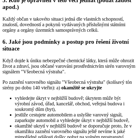
5. Kdo je oprávněn v této věci jednat (podat žádost
apod.)
Každý občan v takovéto situaci jedná dle vlastních schopností,
znalostí, dovedností a pokynů vydávaných příslušnými státními
orgány a orgány územních samosprávných celků.
6. Jaké jsou podmínky a postup pro řešení životní
situace
Když dojde k úniku nebezpečné chemické látky, která může ohrozit
život a zdraví, jsou občané varováni prostřednictvím sirén varovným
signálem "Všeobecná výstraha".
Po zaznění varovného signálu "Všeobecná výstraha" (kolísavý tón
sirény po dobu 140 vteřin): a)
okamžitě se ukryjte
vyhledejte úkryt v nejbližší budově; úkrytem může být
výrobní závod, úřad, kancelář, obchod, veřejná budova i
soukromý dům (byt),
jestliže cestujete automobilem a uslyšíte varovný signál,
zaparkujte automobil a vyhledejte úkryt v nejbližší budově,
okamžité ukrytí v nejbližší budově se doporučuje proto, že v
okamžiku zaznění varovného signálu ještě nevíme k jaké
mimořádné události došlo; pobyt na volném prostranství