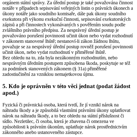
orgánem státní správy. Za úřední postup je také považována činnost
notáře v případech sepisování veřejných listin o právních úkonech a
úkony notáře jako soudního komisaře, dále pak úkony soudního
exekutora při výkonu exekuční činnosti, sepisování exekutorských
zápisů a při činnostech vykonávaných s pověřením soudu podle
zvláštního právního předpisu. Za nesprávný úřední postup je
považováno porušení povinnosti učinit úkon nebo vydat rozhodnutí
v zákonem stanovené lhůtě; nestanoví-li zákon žádnou lhůtu,
považuje se za nesprávný úřední postup rovněž porušení povinnosti
učinit úkon, nebo vydat rozhodnutí v přiměřené lhůtě.
Bez ohledu na to, zda byla nezákonným rozhodnutím, nebo
nesprávným úředním postupem způsobena škoda, poskytuje se též
za podmínek stanovených zákonem (§ 31a) přiměřené
zadostiučinění za vzniklou nemajetkovou újmu.
5. Kdo je oprávněn v této věci jednat (podat žádost
apod.)
Fyzická či právnická osoba, která tvrdí, že jí vznikl nárok na
náhradu škody a je způsobilá vlastními právními úkony uplatňovat
nárok na náhradu škody, a to bez ohledu na státní příslušnost či
sídlo. Nezletilec, či osoba, která je zbavena či omezena ve
způsobilosti k právním úkonům, uplatňuje nárok prostřednictvím
zákonného anebo ustanoveného zástupce.