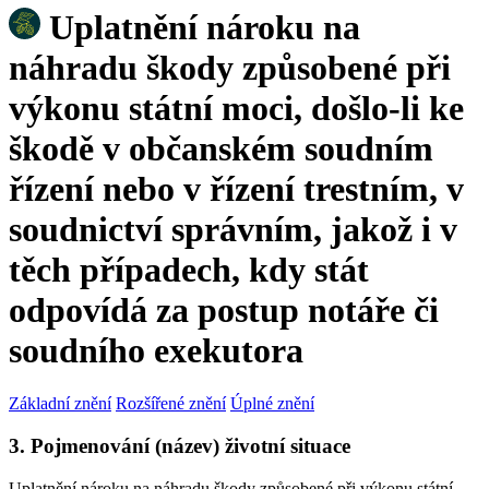
Uplatnění nároku na
náhradu škody způsobené při
výkonu státní moci, došlo-li ke
škodě v občanském soudním
řízení nebo v řízení trestním, v
soudnictví správním, jakož i v
těch případech, kdy stát
odpovídá za postup notáře či
soudního exekutora
Základní znění
Rozšířené znění
Úplné znění
3. Pojmenování (název) životní situace
Uplatnění nároku na náhradu škody způsobené při výkonu státní