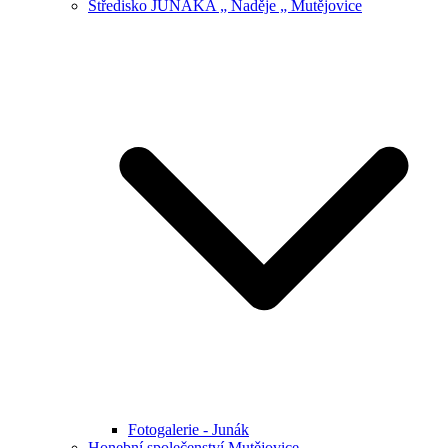
Středisko JUNÁKA „ Naděje „ Mutějovice
Fotogalerie - Junák
Honební společenství Mutějovice