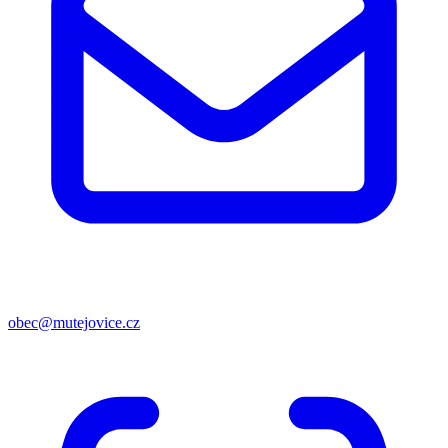
obec@mutejovice.cz