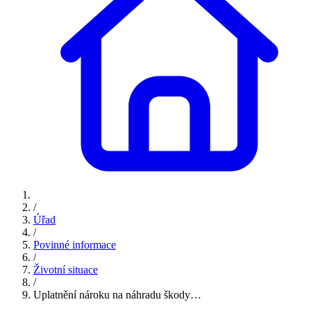
/
Úřad
/
Povinné informace
/
Životní situace
/
Uplatnění nároku na náhradu škody…