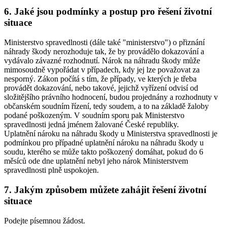
6. Jaké jsou podmínky a postup pro řešení životní
situace
Ministerstvo spravedlnosti (dále také "ministerstvo") o přiznání
náhrady škody nerozhoduje tak, že by provádělo dokazování a
vydávalo závazné rozhodnutí. Nárok na náhradu škody může
mimosoudně vypořádat v případech, kdy jej lze považovat za
nesporný. Zákon počítá s tím, že případy, ve kterých je třeba
provádět dokazování, nebo takové, jejichž vyřízení odvisí od
složitějšího právního hodnocení, budou projednány a rozhodnuty v
občanském soudním řízení, tedy soudem, a to na základě žaloby
podané poškozeným. V soudním sporu pak Ministerstvo
spravedlnosti jedná jménem žalované České republiky.
Uplatnění nároku na náhradu škody u Ministerstva spravedlnosti je
podmínkou pro případné uplatnění nároku na náhradu škody u
soudu, kterého se může takto poškozený domáhat, pokud do 6
měsíců ode dne uplatnění nebyl jeho nárok Ministerstvem
spravedlnosti plně uspokojen.
7. Jakým způsobem můžete zahájit řešení životní
situace
Podejte písemnou žádost.