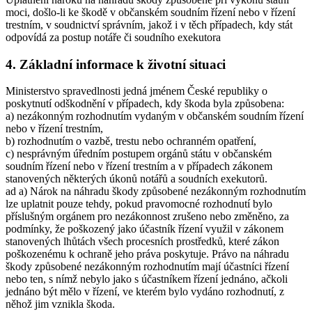
moci, došlo-li ke škodě v občanském soudním řízení nebo v řízení
trestním, v soudnictví správním, jakož i v těch případech, kdy stát
odpovídá za postup notáře či soudního exekutora
4. Základní informace k životní situaci
Ministerstvo spravedlnosti jedná jménem České republiky o
poskytnutí odškodnění v případech, kdy škoda byla způsobena:
a) nezákonným rozhodnutím vydaným v občanském soudním řízení
nebo v řízení trestním,
b) rozhodnutím o vazbě, trestu nebo ochranném opatření,
c) nesprávným úředním postupem orgánů státu v občanském
soudním řízení nebo v řízení trestním a v případech zákonem
stanovených některých úkonů notářů a soudních exekutorů.
ad a) Nárok na náhradu škody způsobené nezákonným rozhodnutím
lze uplatnit pouze tehdy, pokud pravomocné rozhodnutí bylo
příslušným orgánem pro nezákonnost zrušeno nebo změněno, za
podmínky, že poškozený jako účastník řízení využil v zákonem
stanovených lhůtách všech procesních prostředků, které zákon
poškozenému k ochraně jeho práva poskytuje. Právo na náhradu
škody způsobené nezákonným rozhodnutím mají účastníci řízení
nebo ten, s nímž nebylo jako s účastníkem řízení jednáno, ačkoli
jednáno být mělo v řízení, ve kterém bylo vydáno rozhodnutí, z
něhož jim vznikla škoda.