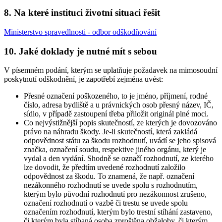
8. Na které instituci životní situaci řešit
Ministerstvo spravedlnosti - odbor odškodňování
10. Jaké doklady je nutné mít s sebou
V písemném podání, kterým se uplatňuje požadavek na mimosoudní
poskytnutí odškodnění, je zapotřebí zejména uvést:
Přesné označení poškozeného, to je jméno, příjmení, rodné
číslo, adresa bydliště a u právnických osob přesný název, IČ,
sídlo, v případě zastoupení třeba přiložit originál plné moci.
Co nejvýstižnější popis skutečností, ze kterých je dovozováno
právo na náhradu škody. Je-li skutečností, která zakládá
odpovědnost státu za škodu rozhodnutí, uvádí se jeho spisová
značka, označení soudu, respektive jiného orgánu, který je
vydal a den vydání. Shodně se označí rozhodnutí, ze kterého
lze dovodit, že předtím uvedené rozhodnutí založilo
odpovědnost za škodu. To znamená, že např. označení
nezákonného rozhodnutí se uvede spolu s rozhodnutím,
kterým bylo původní rozhodnutí pro nezákonnost zrušeno,
označení rozhodnutí o vazbě či trestu se uvede spolu
označením rozhodnutí, kterým bylo trestní stíhání zastaveno,
či kterým byla stíhaná osoba zproštěna obžaloby, či kterým