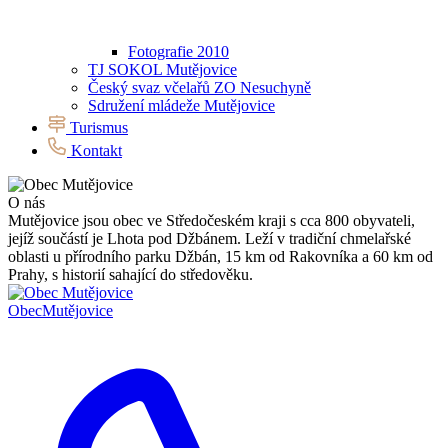
Fotografie 2010
TJ SOKOL Mutějovice
Český svaz včelařů ZO Nesuchyně
Sdružení mládeže Mutějovice
Turismus
Kontakt
O nás
Mutějovice jsou obec ve Středočeském kraji s cca 800 obyvateli,
jejíž součástí je Lhota pod Džbánem. Leží v tradiční chmelařské
oblasti u přírodního parku Džbán, 15 km od Rakovníka a 60 km od
Prahy, s historií sahající do středověku.
Obec
Mutějovice