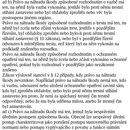
ad b) Právo na náhradu škody způsobené rozhodnutím o vazbě má
ten, na němž byla vazba vykonána, jestliže bylo proti němu trestní
stíhání zastaveno nebo byl obžaloby zproštěn nebo věc byla
postoupena jinému orgánu.
Právo na náhradu škody způsobené rozhodnutím o trestu má ten, na
němž byl zcela nebo zčásti vykonán trest, jestliže v pozdějším
řízením, byl obžaloby zproštěn nebo bylo-li proti němu trestní
stíhání zastaveno (§ 10 zákona), nebo byl v pozdějším řízení
odsouzen k mírnějšímu trestu, než který byl na něm vykonán na
podkladě zrušeného rozsudku.
Právo na náhradu škody způsobené rozhodnutím o ochranném
opatření má ten, na němž bylo zcela nebo zčásti vykonáno ochranné
opatření, pokud bylo rozhodnutí v pozdějším jako nezákonné
zrušeno.
Zákon výslovně stanoví v § 12 případy, kdy právo na náhradu
škody nevznikne. Například právo na náhradu škody nemá ten, kdo
si vazbu, odsouzení nebo uložení ochranného opatření zavinil sám,
kdo byl zproštěn obžaloby, nebo bylo proti němu trestní stíhání
zastaveno jen proto, že není za spáchaný trestný čin trestně
odpovědný, nebo že mu byla udělena milost, anebo že trestný čin
byl amnestován.
ad c) Právo na náhradu škody má ten, jemuž byla nesprávním
úředním postupem způsobena škoda. Obecně lze nesprávný úřední
postup charakterizovat jako porušení postupu stanoveného právními
normami nebo postupu vyplývajícího z povahy a funkce státním