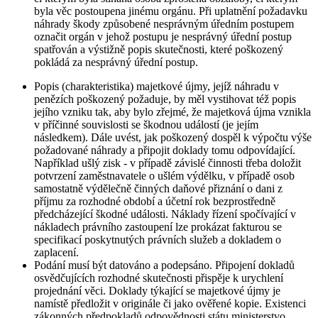
byla věc postoupena jinému orgánu. Při uplatnění požadavku
náhrady škody způsobené nesprávným úředním postupem
označit orgán v jehož postupu je nesprávný úřední postup
spatřován a výstižně popis skutečnosti, které poškozený
pokládá za nesprávný úřední postup.
Popis (charakteristika) majetkové újmy, jejíž náhradu v
penězích poškozený požaduje, by měl vystihovat též popis
jejího vzniku tak, aby bylo zřejmé, že majetková újma vznikla
v příčinné souvislosti se škodnou událostí (je jejím
následkem). Dále uvést, jak poškozený dospěl k výpočtu výše
požadované náhrady a připojit doklady tomu odpovídající.
Například ušlý zisk - v případě závislé činnosti třeba doložit
potvrzení zaměstnavatele o ušlém výdělku, v případě osob
samostatně výdělečně činných daňové přiznání o dani z
příjmu za rozhodné období a účetní rok bezprostředně
předcházející škodné události. Náklady řízení spočívající v
nákladech právního zastoupení lze prokázat fakturou se
specifikací poskytnutých právních služeb a dokladem o
zaplacení.
Podání musí být datováno a podepsáno. Připojení dokladů
osvědčujících rozhodné skutečnosti přispěje k urychlení
projednání věci. Doklady týkající se majetkové újmy je
namístě předložit v originále či jako ověřené kopie. Existenci
zákonných předpokladů odpovědnosti státu ministerstvo