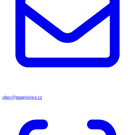
obec@mutejovice.cz