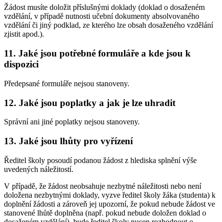
Žádost musíte doložit příslušnými doklady (doklad o dosaženém
vzdělání, v případě nutnosti učební dokumenty absolvovaného
vzdělání či jiný podklad, ze kterého lze obsah dosaženého vzdělání
zjistit apod.).
11. Jaké jsou potřebné formuláře a kde jsou k
dispozici
Předepsané formuláře nejsou stanoveny.
12. Jaké jsou poplatky a jak je lze uhradit
Správní ani jiné poplatky nejsou stanoveny.
13. Jaké jsou lhůty pro vyřízení
Ředitel školy posoudí podanou žádost z hlediska splnění výše
uvedených náležitostí.
V případě, že žádost neobsahuje nezbytné náležitosti nebo není
doložena nezbytnými doklady, vyzve ředitel školy žáka (studenta) k
doplnění žádosti a zároveň jej upozorní, že pokud nebude žádost ve
stanovené lhůtě doplněna (např. pokud nebude doložen doklad o
dosaženém vzdělání), bude ředitel školy nucen rozhodnout o