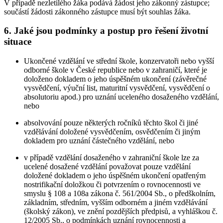
V případě nezletilého žáka podává žádost jeho zákonný zástupce;
součástí žádosti zákonného zástupce musí být souhlas žáka.
6. Jaké jsou podmínky a postup pro řešení životní
situace
Ukončené vzdělání ve střední škole, konzervatoři nebo vyšší
odborné škole v České republice nebo v zahraničí, které je
doloženo dokladem o jeho úspěšném ukončení (závěrečné
vysvědčení, výuční list, maturitní vysvědčení, vysvědčení o
absolutoriu apod.) pro uznání uceleného dosaženého vzdělání,
nebo
absolvování pouze některých ročníků těchto škol či jiné
vzdělávání doložené vysvědčením, osvědčením či jiným
dokladem pro uznání částečného vzdělání, nebo
v případě vzdělání dosaženého v zahraniční škole lze za
ucelené dosažené vzdělání považovat pouze vzdělání
doložené dokladem o jeho úspěšném ukončení opatřeným
nostrifikační doložkou či potvrzením o rovnocennosti ve
smyslu § 108 a 108a zákona č. 561/2004 Sb., o předškolním,
základním, středním, vyšším odborném a jiném vzdělávání
(školský zákon), ve znění pozdějších předpisů, a vyhláškou č.
12/2005 Sb., o podmínkách uznání rovnocennosti a