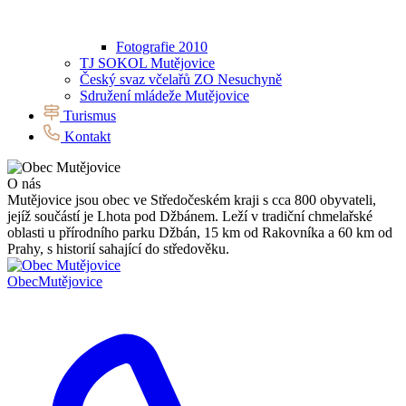
Fotografie 2010
TJ SOKOL Mutějovice
Český svaz včelařů ZO Nesuchyně
Sdružení mládeže Mutějovice
Turismus
Kontakt
O nás
Mutějovice jsou obec ve Středočeském kraji s cca 800 obyvateli,
jejíž součástí je Lhota pod Džbánem. Leží v tradiční chmelařské
oblasti u přírodního parku Džbán, 15 km od Rakovníka a 60 km od
Prahy, s historií sahající do středověku.
Obec
Mutějovice