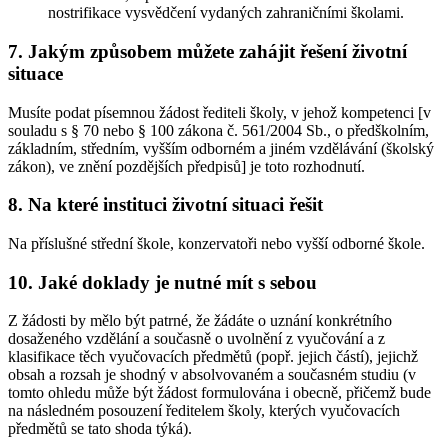
nostrifikace vysvědčení vydaných zahraničními školami.
7. Jakým způsobem můžete zahájit řešení životní
situace
Musíte podat písemnou žádost řediteli školy, v jehož kompetenci [v
souladu s § 70 nebo § 100 zákona č. 561/2004 Sb., o předškolním,
základním, středním, vyšším odborném a jiném vzdělávání (školský
zákon), ve znění pozdějších předpisů] je toto rozhodnutí.
8. Na které instituci životní situaci řešit
Na příslušné střední škole, konzervatoři nebo vyšší odborné škole.
10. Jaké doklady je nutné mít s sebou
Z žádosti by mělo být patrné, že žádáte o uznání konkrétního
dosaženého vzdělání a současně o uvolnění z vyučování a z
klasifikace těch vyučovacích předmětů (popř. jejich částí), jejichž
obsah a rozsah je shodný v absolvovaném a současném studiu (v
tomto ohledu může být žádost formulována i obecně, přičemž bude
na následném posouzení ředitelem školy, kterých vyučovacích
předmětů se tato shoda týká).