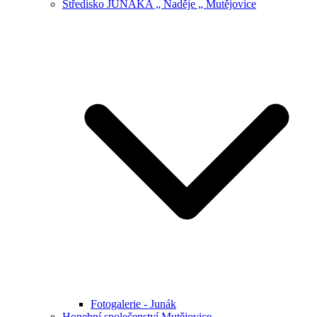
Středisko JUNÁKA „ Naděje „ Mutějovice
Fotogalerie - Junák
Honební společenství Mutějovice