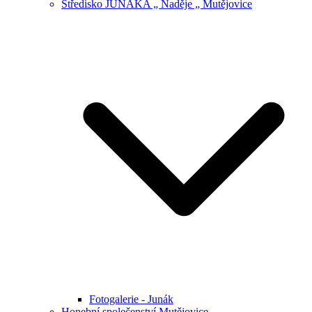
Středisko JUNÁKA „ Naděje „ Mutějovice
Fotogalerie - Junák
Honební společenství Mutějovice