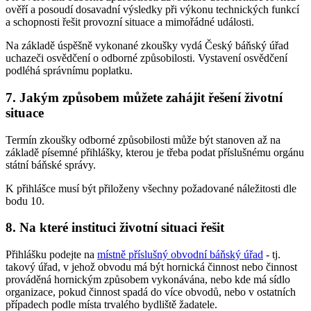
ověří a posoudí dosavadní výsledky při výkonu technických funkcí
a schopnosti řešit provozní situace a mimořádné události.
Na základě úspěšně vykonané zkoušky vydá Český báňský úřad
uchazeči osvědčení o odborné způsobilosti. Vystavení osvědčení
podléhá správnímu poplatku.
7. Jakým způsobem můžete zahájit řešení životní
situace
Termín zkoušky odborné způsobilosti může být stanoven až na
základě písemné přihlášky, kterou je třeba podat příslušnému orgánu
státní báňské správy.
K přihlášce musí být přiloženy všechny požadované náležitosti dle
bodu 10.
8. Na které instituci životní situaci řešit
Přihlášku podejte na
místně příslušný obvodní báňský úřad
- tj.
takový úřad, v jehož obvodu má být hornická činnost nebo činnost
prováděná hornickým způsobem vykonávána, nebo kde má sídlo
organizace, pokud činnost spadá do více obvodů, nebo v ostatních
případech podle místa trvalého bydliště žadatele.