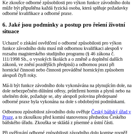
Ke zkoušce odborné způsobilosti pro výkon funkce závodního dolu
může být připuštěna každá fyzická osoba, která splňuje požadavky
odborné kvalifikace a odborné praxe.
6. Jaké jsou podmínky a postup pro řešení životní
situace
Uchazeč o získání osvědčení o odborné způsobilosti pro výkon
funkce závodního dolu musí mít odbornou kvalifikaci alespoň v
rozsahu magisterského studijního programu (§ 46 zákona č.
111/1998 Sb., o vysokých školách a o změně a doplnění dalších
zákonů, ve znění pozdějších předpisů) a odbornou praxi při
hornické činnosti nebo činnosti prováděné hornickým způsobem
alespoň čtyři roky.
Má-li být funkce závodního dolu vykonávána na plynujícím dole, na
dole nebezpečném důlními otřesy, průtržemi hornin a plynů nebo na
uhelném dole, požaduje se, aby alespoň polovina předepsané
odborné praxe byla vykonána na dole s obdobnými podmínkami.
Odbornou způsobilost závodního dolu ověřuje
Český báňský úřad v
Praze
, a to zkouškou před komisí stanovenou předsedou Českého
báňského úřadu. Zkouška se skládá z písemné a ústní části.
Při ověřování odborné způsobilosti závodního dolu komise rovněž