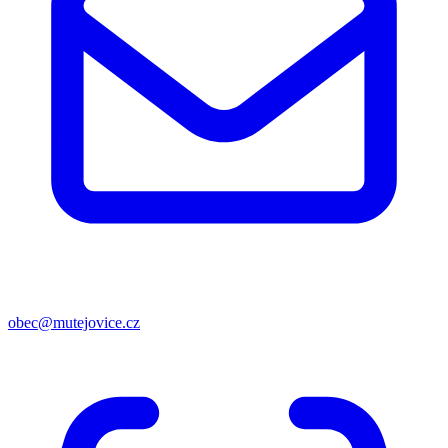
obec@mutejovice.cz