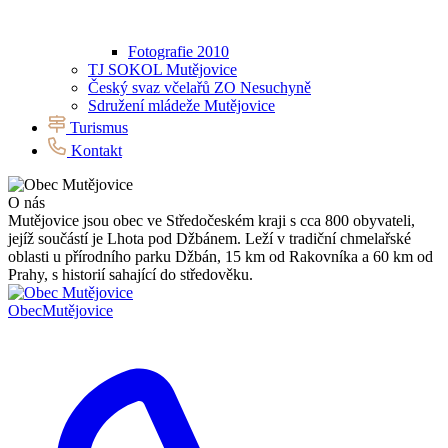
Fotografie 2010
TJ SOKOL Mutějovice
Český svaz včelařů ZO Nesuchyně
Sdružení mládeže Mutějovice
Turismus
Kontakt
O nás
Mutějovice jsou obec ve Středočeském kraji s cca 800 obyvateli,
jejíž součástí je Lhota pod Džbánem. Leží v tradiční chmelařské
oblasti u přírodního parku Džbán, 15 km od Rakovníka a 60 km od
Prahy, s historií sahající do středověku.
Obec
Mutějovice