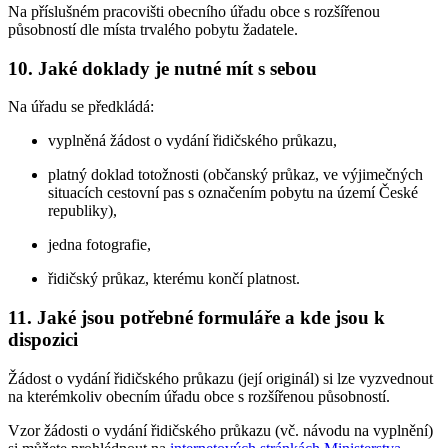
Na příslušném pracovišti obecního úřadu obce s rozšířenou
působností dle místa trvalého pobytu žadatele.
10. Jaké doklady je nutné mít s sebou
Na úřadu se předkládá:
vyplněná žádost o vydání řidičského průkazu,
platný doklad totožnosti (občanský průkaz, ve výjimečných
situacích cestovní pas s označením pobytu na území České
republiky),
jedna fotografie,
řidičský průkaz, kterému končí platnost.
11. Jaké jsou potřebné formuláře a kde jsou k
dispozici
Žádost o vydání řidičského průkazu (její originál) si lze vyzvednout
na kterémkoliv obecním úřadu obce s rozšířenou působností.
Vzor žádosti o vydání řidičského průkazu (vč. návodu na vyplnění)