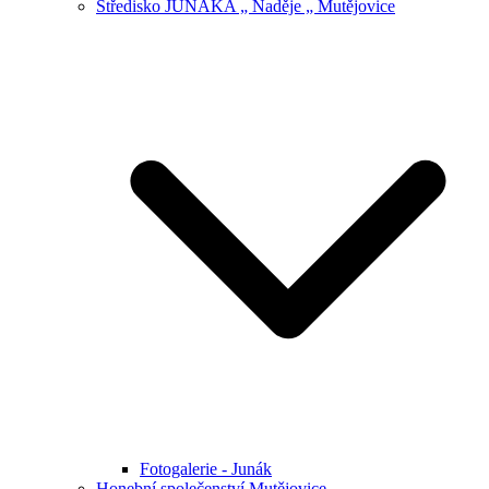
Středisko JUNÁKA „ Naděje „ Mutějovice
Fotogalerie - Junák
Honební společenství Mutějovice