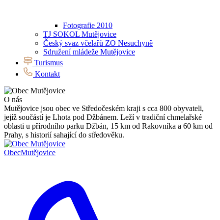
Fotografie 2010
TJ SOKOL Mutějovice
Český svaz včelařů ZO Nesuchyně
Sdružení mládeže Mutějovice
Turismus
Kontakt
O nás
Mutějovice jsou obec ve Středočeském kraji s cca 800 obyvateli,
jejíž součástí je Lhota pod Džbánem. Leží v tradiční chmelařské
oblasti u přírodního parku Džbán, 15 km od Rakovníka a 60 km od
Prahy, s historií sahající do středověku.
Obec
Mutějovice