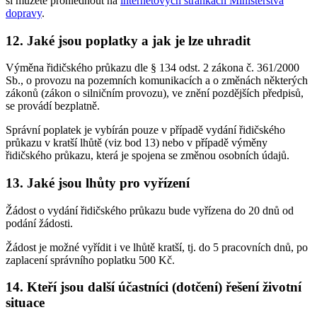
si můžete prohlédnout na
internetových stránkách Ministerstva
dopravy
.
12. Jaké jsou poplatky a jak je lze uhradit
Výměna řidičského průkazu dle § 134 odst. 2 zákona č. 361/2000
Sb., o provozu na pozemních komunikacích a o změnách některých
zákonů (zákon o silničním provozu), ve znění pozdějších předpisů,
se provádí bezplatně.
Správní poplatek je vybírán pouze v případě vydání řidičského
průkazu v kratší lhůtě (viz bod 13) nebo v případě výměny
řidičského průkazu, která je spojena se změnou osobních údajů.
13. Jaké jsou lhůty pro vyřízení
Žádost o vydání řidičského průkazu bude vyřízena do 20 dnů od
podání žádosti.
Žádost je možné vyřídit i ve lhůtě kratší, tj. do 5 pracovních dnů, po
zaplacení správního poplatku 500 Kč.
14. Kteří jsou další účastníci (dotčení) řešení životní
situace