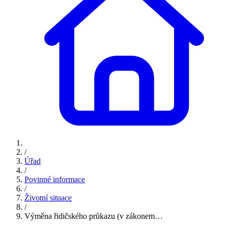
/
Úřad
/
Povinné informace
/
Životní situace
/
Výměna řidičského průkazu (v zákonem…