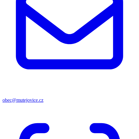
obec@mutejovice.cz