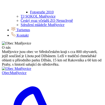
Fotografie 2010
TJ SOKOL Mutějovice
Český svaz včelařů ZO Nesuchyně
Sdružení mládeže Mutějovice
Turismus
Kontakt
O nás
Mutějovice jsou obec ve Středočeském kraji s cca 800 obyvateli,
jejíž součástí je Lhota pod Džbánem. Leží v tradiční chmelařské
oblasti u přírodního parku Džbán, 15 km od Rakovníka a 60 km od
Prahy, s historií sahající do středověku.
Obec
Mutějovice