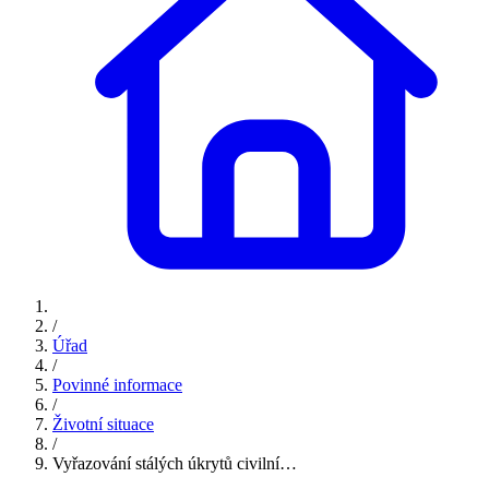
/
Úřad
/
Povinné informace
/
Životní situace
/
Vyřazování stálých úkrytů civilní…