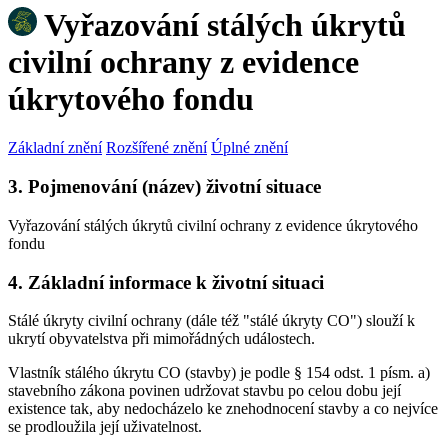
Vyřazování stálých úkrytů
civilní ochrany z evidence
úkrytového fondu
Základní znění
Rozšířené znění
Úplné znění
3. Pojmenování (název) životní situace
Vyřazování stálých úkrytů civilní ochrany z evidence úkrytového
fondu
4. Základní informace k životní situaci
Stálé úkryty civilní ochrany (dále též "stálé úkryty CO") slouží k
ukrytí obyvatelstva při mimořádných událostech.
Vlastník stálého úkrytu CO (stavby) je podle § 154 odst. 1 písm. a)
stavebního zákona povinen udržovat stavbu po celou dobu její
existence tak, aby nedocházelo ke znehodnocení stavby a co nejvíce
se prodloužila její uživatelnost.