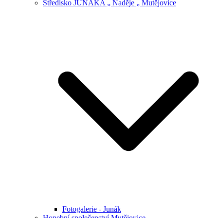
Středisko JUNÁKA „ Naděje „ Mutějovice
Fotogalerie - Junák
Honební společenství Mutějovice