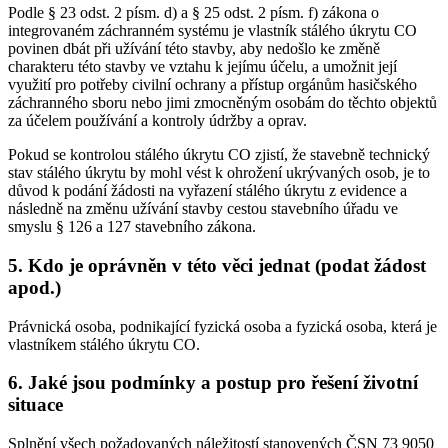
Podle § 23 odst. 2 písm. d) a § 25 odst. 2 písm. f) zákona o
integrovaném záchranném systému je vlastník stálého úkrytu CO
povinen dbát při užívání této stavby, aby nedošlo ke změně
charakteru této stavby ve vztahu k jejímu účelu, a umožnit její
využití pro potřeby civilní ochrany a přístup orgánům hasičského
záchranného sboru nebo jimi zmocněným osobám do těchto objektů
za účelem používání a kontroly údržby a oprav.
Pokud se kontrolou stálého úkrytu CO zjistí, že stavebně technický
stav stálého úkrytu by mohl vést k ohrožení ukrývaných osob, je to
důvod k podání žádosti na vyřazení stálého úkrytu z evidence a
následně na změnu užívání stavby cestou stavebního úřadu ve
smyslu § 126 a 127 stavebního zákona.
5. Kdo je oprávněn v této věci jednat (podat žádost
apod.)
Právnická osoba, podnikající fyzická osoba a fyzická osoba, která je
vlastníkem stálého úkrytu CO.
6. Jaké jsou podmínky a postup pro řešení životní
situace
Splnění všech požadovaných náležitostí stanovených ČSN 73 9050