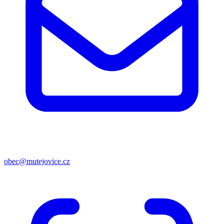
obec@mutejovice.cz