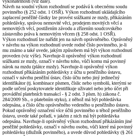
vykonatelnosti (viz dále).
Návrh na soudní výkon rozhodnutí se podává k obecnému soudu
povinného (§ 252 odst. 1 OSŘ). Výkon rozhodnutí ukládajícího
zaplacení peněžité částky lze provést srážkami ze mzdy, přikázáním
pohledávky, správou nemovité věci, prodejem movitých věcí a
nemovitých věcí, postižením závodu a zřízením soudcovského
zástavního práva k nemovitým věcem (§ 258 odst. 1 OSŘ).
Výkon rozhodnutí lze nařídit jen na návrh oprávněného. Oprávněný
v návrhu na výkon rozhodnutí uvede rodné číslo povinného, je-li
mu známo a také uvede, jakým způsobem má být výkon rozhodnutí
proveden (viz výše). Navrhuje-li oprávněný výkon rozhodnutí
srážkami ze mzdy, označí v návrhu toho, vůči komu má povinný
nárok na mzdu (plátce mzdy). Navrhuje-li oprávněný výkon
rozhodnutí přikázáním pohledávky z účtu u peněžního ústavu,
označí v návrhu peněžní ústav, číslo účtu nebo jiný jedinečný
identifikátor (tj. kombinace písmen, číslic nebo symbolů, kterými se
podle určení poskytovatele identifikuje uživatel nebo jeho účet při
provádění platebních transakcí - § 2 odst. 3 písm. h) zákona č.
284/2009 Sb., o platebním styku), z něhož má být pohledávka
odepsána, a číslo účtu oprávněného vedeného u peněžního ústavu.
Pokud oprávněný označení více účtů povinného u téhož peněžního
ústavu, uvede také pořadí, v jakém z nich má být pohledávka
odepsána. Navrhuje-li oprávněný výkon rozhodnutí přikázáním jiné
peněžité pohledávky, označí v návrhu osobu, vůči které má povinný
pohledávku (dlužník povinného), a uvede důvod pohledávky (§ 261