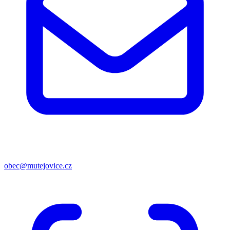
obec@mutejovice.cz