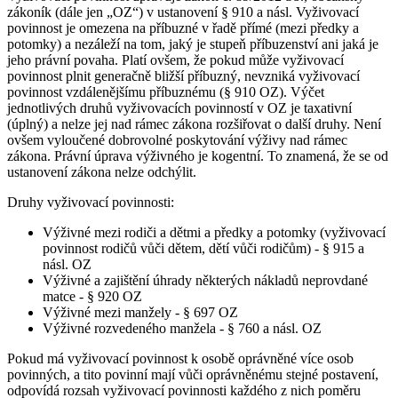
zákoník (dále jen „OZ“) v ustanovení § 910 a násl. Vyživovací
povinnost je omezena na příbuzné v řadě přímé (mezi předky a
potomky) a nezáleží na tom, jaký je stupeň příbuzenství ani jaká je
jeho právní povaha. Platí ovšem, že pokud může vyživovací
povinnost plnit generačně bližší příbuzný, nevzniká vyživovací
povinnost vzdálenějšímu příbuznému (§ 910 OZ). Výčet
jednotlivých druhů vyživovacích povinností v OZ je taxativní
(úplný) a nelze jej nad rámec zákona rozšiřovat o další druhy. Není
ovšem vyloučené dobrovolné poskytování výživy nad rámec
zákona. Právní úprava výživného je kogentní. To znamená, že se od
ustanovení zákona nelze odchýlit.
Druhy vyživovací povinnosti:
Výživné mezi rodiči a dětmi a předky a potomky (vyživovací
povinnost rodičů vůči dětem, dětí vůči rodičům) - § 915 a
násl. OZ
Výživné a zajištění úhrady některých nákladů neprovdané
matce - § 920 OZ
Výživné mezi manžely - § 697 OZ
Výživné rozvedeného manžela - § 760 a násl. OZ
Pokud má vyživovací povinnost k osobě oprávněné více osob
povinných, a tito povinní mají vůči oprávněnému stejné postavení,
odpovídá rozsah vyživovací povinnosti každého z nich poměru