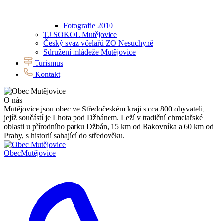
Fotografie 2010
TJ SOKOL Mutějovice
Český svaz včelařů ZO Nesuchyně
Sdružení mládeže Mutějovice
Turismus
Kontakt
O nás
Mutějovice jsou obec ve Středočeském kraji s cca 800 obyvateli,
jejíž součástí je Lhota pod Džbánem. Leží v tradiční chmelařské
oblasti u přírodního parku Džbán, 15 km od Rakovníka a 60 km od
Prahy, s historií sahající do středověku.
Obec
Mutějovice