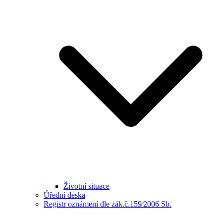
Životní situace
Úřední deska
Registr oznámení dle zák.č.159⁄2006 Sb.