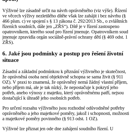
Výživné lze zásadně určit na návrh oprávněného (viz výše). Řízení
ve věcech výživy nezletilého dítěte však lze zahájit i bez návrhu (§
466 písm. c) ve spojení s § 13 zákona č. 292/2013 Sb., o zvláštních
řízeních soudních, dále jen „ZŘS“). Dítě je v řízení zastoupeno
opatrovníkem, kterého soud pro řízení jmenuje. Opatrovníkem soud
jmenuje zpravidla orgán sociálně-právní ochrany dětí (§ 469 odst. 1
ZŘS).
6. Jaké jsou podmínky a postup pro řešení životní
situace
Zásadní a základní podmínkou k přiznání výživného je skutečnost,
že oprávněná osoba není objektivně schopna se sama živit (§ 911
OZ). V praxi to znamená, že oprávněný nemá žádný vlastní příjem,
nebo příjem má, ale je tak nízký, že nepostačuje k pokrytí jeho
potřeb, anebo výnosy z majetku, který oprávněnému patří, nejsou
dostačující k úhradě jeho osobních potřeb.
Pro určení rozsahu výživného jsou rozhodné odůvodněné potřeby
oprávněného a jeho majetkové poměry, jakož i schopnosti, možnosti
a majetkové poměry povinného (§ 913 odst. 1 OZ).
Výživné lze přiznat jen ode dne zahájení soudního řízení. U