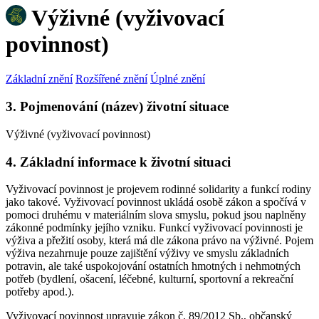
Výživné (vyživovací
povinnost)
Základní znění
Rozšířené znění
Úplné znění
3. Pojmenování (název) životní situace
Výživné (vyživovací povinnost)
4. Základní informace k životní situaci
Vyživovací povinnost je projevem rodinné solidarity a funkcí rodiny
jako takové. Vyživovací povinnost ukládá osobě zákon a spočívá v
pomoci druhému v materiálním slova smyslu, pokud jsou naplněny
zákonné podmínky jejího vzniku. Funkcí vyživovací povinnosti je
výživa a přežití osoby, která má dle zákona právo na výživné. Pojem
výživa nezahrnuje pouze zajištění výživy ve smyslu základních
potravin, ale také uspokojování ostatních hmotných i nehmotných
potřeb (bydlení, ošacení, léčebné, kulturní, sportovní a rekreační
potřeby apod.).
Vyživovací povinnost upravuje zákon č. 89/2012 Sb., občanský