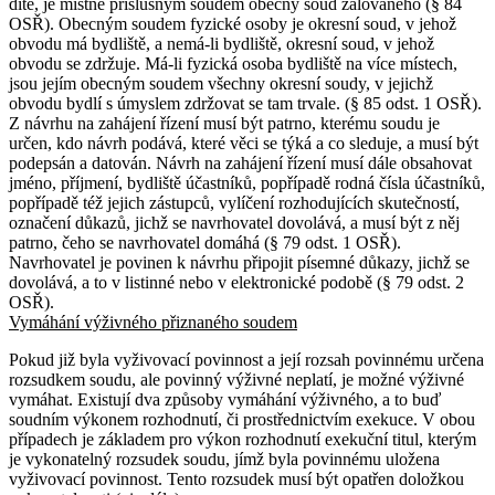
dítě, je místně příslušným soudem obecný soud žalovaného (§ 84
OSŘ). Obecným soudem fyzické osoby je okresní soud, v jehož
obvodu má bydliště, a nemá-li bydliště, okresní soud, v jehož
obvodu se zdržuje. Má-li fyzická osoba bydliště na více místech,
jsou jejím obecným soudem všechny okresní soudy, v jejichž
obvodu bydlí s úmyslem zdržovat se tam trvale. (§ 85 odst. 1 OSŘ).
Z návrhu na zahájení řízení musí být patrno, kterému soudu je
určen, kdo návrh podává, které věci se týká a co sleduje, a musí být
podepsán a datován. Návrh na zahájení řízení musí dále obsahovat
jméno, příjmení, bydliště účastníků, popřípadě rodná čísla účastníků,
popřípadě též jejich zástupců, vylíčení rozhodujících skutečností,
označení důkazů, jichž se navrhovatel dovolává, a musí být z něj
patrno, čeho se navrhovatel domáhá (§ 79 odst. 1 OSŘ).
Navrhovatel je povinen k návrhu připojit písemné důkazy, jichž se
dovolává, a to v listinné nebo v elektronické podobě (§ 79 odst. 2
OSŘ).
Vymáhání výživného přiznaného soudem
Pokud již byla vyživovací povinnost a její rozsah povinnému určena
rozsudkem soudu, ale povinný výživné neplatí, je možné výživné
vymáhat. Existují dva způsoby vymáhání výživného, a to buď
soudním výkonem rozhodnutí, či prostřednictvím exekuce. V obou
případech je základem pro výkon rozhodnutí exekuční titul, kterým
je vykonatelný rozsudek soudu, jímž byla povinnému uložena
vyživovací povinnost. Tento rozsudek musí být opatřen doložkou