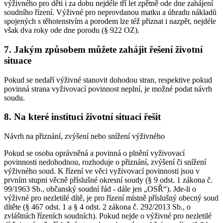
výživného pro děti i za dobu nejdéle tří let zpětně ode dne zahájení
soudního řízení. Výživné pro neprovdanou matku a úhradu nákladů
spojených s těhotenstvím a porodem lze též přiznat i nazpět, nejdéle
však dva roky ode dne porodu (§ 922 OZ).
7. Jakým způsobem můžete zahájit řešení životní
situace
Pokud se nedaří výživné stanovit dohodou stran, respektive pokud
povinná strana vyživovací povinnost neplní, je možné podat návrh
soudu.
8. Na které instituci životní situaci řešit
Návrh na přiznání, zvýšení nebo snížení výživného
Pokud se osoba oprávněná a povinná o plnění vyživovací
povinnosti nedohodnou, rozhoduje o přiznání, zvýšení či snížení
výživného soud. K řízení ve věci vyživovací povinnosti jsou v
prvním stupni věcně příslušné okresní soudy (§ 9 odst. 1 zákona č.
99/1963 Sb., občanský soudní řád - dále jen „OSŘ“). Jde-li o
výživné pro nezletilé dítě, je pro řízení místně příslušný obecný soud
dítěte (§ 467 odst. 1 a § 4 odst. 2 zákona č. 292/2013 Sb., o
zvláštních řízeních soudních). Pokud nejde o výživné pro nezletilé