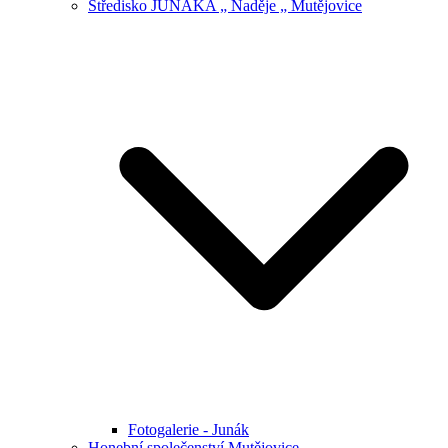
Středisko JUNÁKA „ Naděje „ Mutějovice
Fotogalerie - Junák
Honební společenství Mutějovice