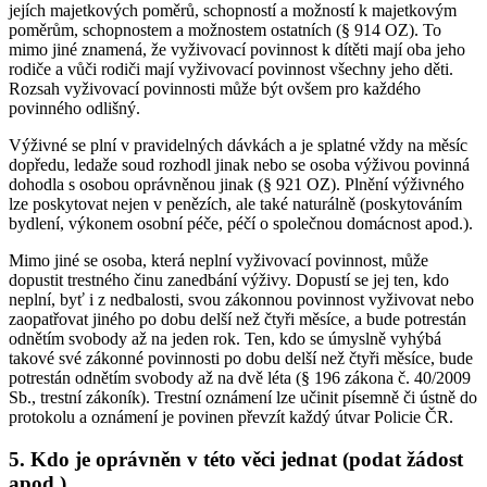
jejích majetkových poměrů, schopností a možností k majetkovým
poměrům, schopnostem a možnostem ostatních (§ 914 OZ). To
mimo jiné znamená, že vyživovací povinnost k dítěti mají oba jeho
rodiče a vůči rodiči mají vyživovací povinnost všechny jeho děti.
Rozsah vyživovací povinnosti může být ovšem pro každého
povinného odlišný.
Výživné se plní v pravidelných dávkách a je splatné vždy na měsíc
dopředu, ledaže soud rozhodl jinak nebo se osoba výživou povinná
dohodla s osobou oprávněnou jinak (§ 921 OZ). Plnění výživného
lze poskytovat nejen v penězích, ale také naturálně (poskytováním
bydlení, výkonem osobní péče, péčí o společnou domácnost apod.).
Mimo jiné se osoba, která neplní vyživovací povinnost, může
dopustit trestného činu zanedbání výživy. Dopustí se jej ten, kdo
neplní, byť i z nedbalosti, svou zákonnou povinnost vyživovat nebo
zaopatřovat jiného po dobu delší než čtyři měsíce, a bude potrestán
odnětím svobody až na jeden rok. Ten, kdo se úmyslně vyhýbá
takové své zákonné povinnosti po dobu delší než čtyři měsíce, bude
potrestán odnětím svobody až na dvě léta (§ 196 zákona č. 40/2009
Sb., trestní zákoník). Trestní oznámení lze učinit písemně či ústně do
protokolu a oznámení je povinen převzít každý útvar Policie ČR.
5. Kdo je oprávněn v této věci jednat (podat žádost
apod.)