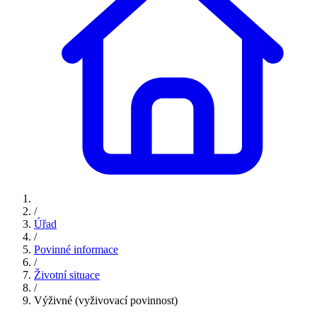
/
Úřad
/
Povinné informace
/
Životní situace
/
Výživné (vyživovací povinnost)