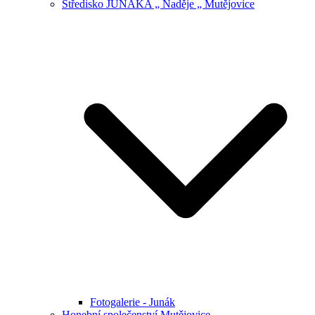
Středisko JUNÁKA „ Naděje „ Mutějovice
Fotogalerie - Junák
Honební společenství Mutějovice