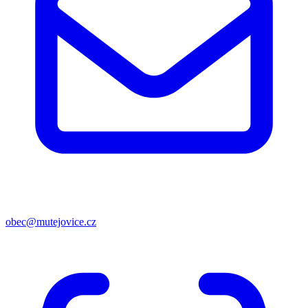
obec@mutejovice.cz