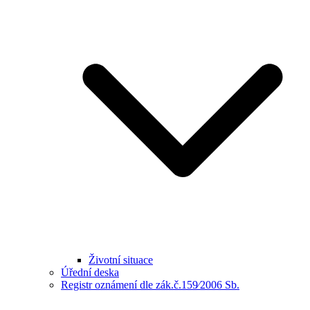
Životní situace
Úřední deska
Registr oznámení dle zák.č.159⁄2006 Sb.