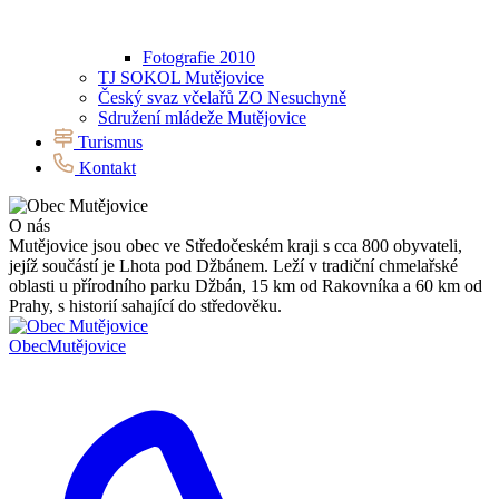
Fotografie 2010
TJ SOKOL Mutějovice
Český svaz včelařů ZO Nesuchyně
Sdružení mládeže Mutějovice
Turismus
Kontakt
O nás
Mutějovice jsou obec ve Středočeském kraji s cca 800 obyvateli,
jejíž součástí je Lhota pod Džbánem. Leží v tradiční chmelařské
oblasti u přírodního parku Džbán, 15 km od Rakovníka a 60 km od
Prahy, s historií sahající do středověku.
Obec
Mutějovice