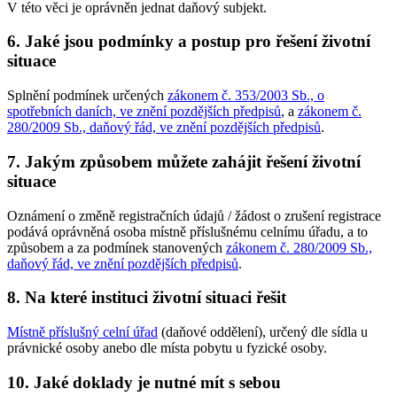
V této věci je oprávněn jednat daňový subjekt.
6. Jaké jsou podmínky a postup pro řešení životní
situace
Splnění podmínek určených
zákonem č. 353/2003 Sb., o
spotřebních daních, ve znění pozdějších předpisů
, a
zákonem č.
280/2009 Sb., daňový řád, ve znění pozdějších předpisů
.
7. Jakým způsobem můžete zahájit řešení životní
situace
Oznámení o změně registračních údajů / žádost o zrušení registrace
podává oprávněná osoba místně příslušnému celnímu úřadu, a to
způsobem a za podmínek stanovených
zákonem č. 280/2009 Sb.,
daňový řád, ve znění pozdějších předpisů
.
8. Na které instituci životní situaci řešit
Místně příslušný celní úřad
(daňové oddělení), určený dle sídla u
právnické osoby anebo dle místa pobytu u fyzické osoby.
10. Jaké doklady je nutné mít s sebou