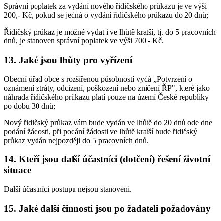
Správní poplatek za vydání nového řidičského průkazu je ve výši
200,- Kč, pokud se jedná o vydání řidičského průkazu do 20 dnů;
Řidičský průkaz je možné vydat i ve lhůtě kratší, tj. do 5 pracovních
dnů, je stanoven správní poplatek ve výši 700,- Kč.
13. Jaké jsou lhůty pro vyřízení
Obecní úřad obce s rozšířenou působností vydá „Potvrzení o
oznámení ztráty, odcizení, poškození nebo zničení ŘP", které jako
náhrada řidičského průkazu platí pouze na území České republiky
po dobu 30 dnů;
Nový řidičský průkaz vám bude vydán ve lhůtě do 20 dnů ode dne
podání žádosti, při podání žádosti ve lhůtě kratší bude řidičský
průkaz vydán nejpozději do 5 pracovních dnů.
14. Kteří jsou další účastníci (dotčení) řešení životní
situace
Další účastníci postupu nejsou stanoveni.
15. Jaké další činnosti jsou po žadateli požadovány