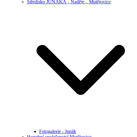
Středisko JUNÁKA „ Naděje „ Mutějovice
Fotogalerie - Junák
Honební společenství Mutějovice