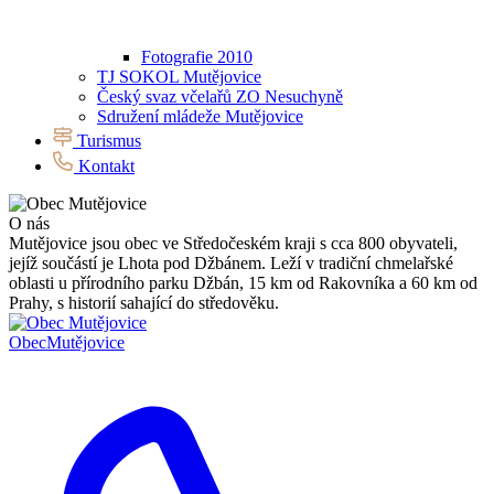
Fotografie 2010
TJ SOKOL Mutějovice
Český svaz včelařů ZO Nesuchyně
Sdružení mládeže Mutějovice
Turismus
Kontakt
O nás
Mutějovice jsou obec ve Středočeském kraji s cca 800 obyvateli,
jejíž součástí je Lhota pod Džbánem. Leží v tradiční chmelařské
oblasti u přírodního parku Džbán, 15 km od Rakovníka a 60 km od
Prahy, s historií sahající do středověku.
Obec
Mutějovice