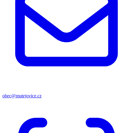
obec@mutejovice.cz