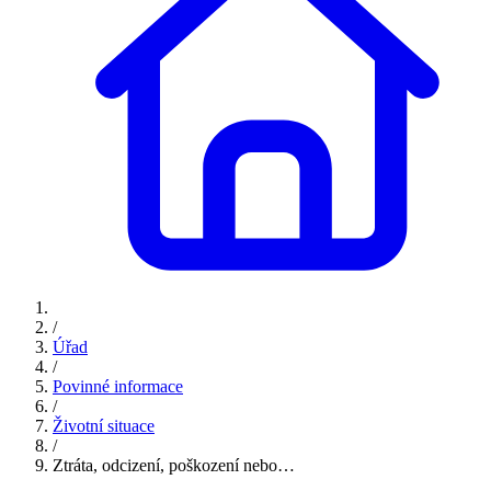
/
Úřad
/
Povinné informace
/
Životní situace
/
Ztráta, odcizení, poškození nebo…