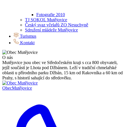
Fotografie 2010
TJ SOKOL Mutějovice
Český svaz včelařů ZO Nesuchyně
Sdružení mládeže Mutějovice
Turismus
Kontakt
O nás
Mutějovice jsou obec ve Středočeském kraji s cca 800 obyvateli,
jejíž součástí je Lhota pod Džbánem. Leží v tradiční chmelařské
oblasti u přírodního parku Džbán, 15 km od Rakovníka a 60 km od
Prahy, s historií sahající do středověku.
Obec
Mutějovice