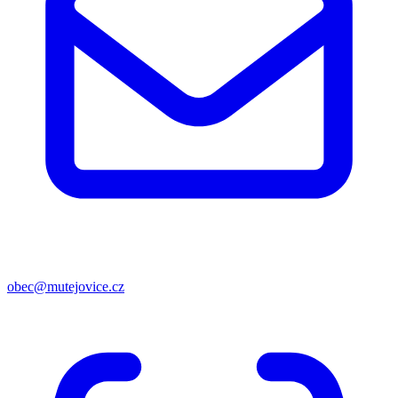
obec@mutejovice.cz