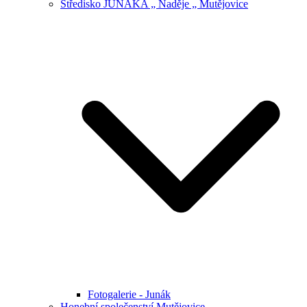
Středisko JUNÁKA „ Naděje „ Mutějovice
Fotogalerie - Junák
Honební společenství Mutějovice