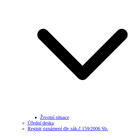
Životní situace
Úřední deska
Registr oznámení dle zák.č.159⁄2006 Sb.