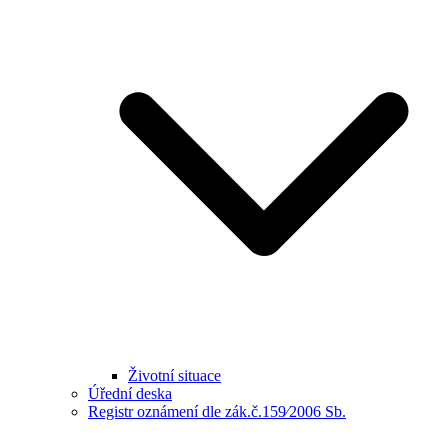
Životní situace
Úřední deska
Registr oznámení dle zák.č.159⁄2006 Sb.