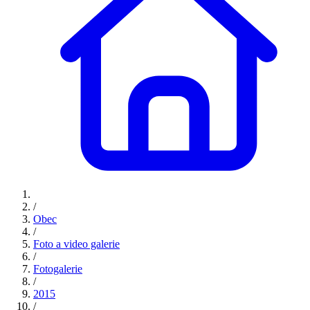
/
Obec
/
Foto a video galerie
/
Fotogalerie
/
2015
/