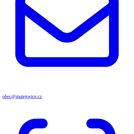
obec@mutejovice.cz