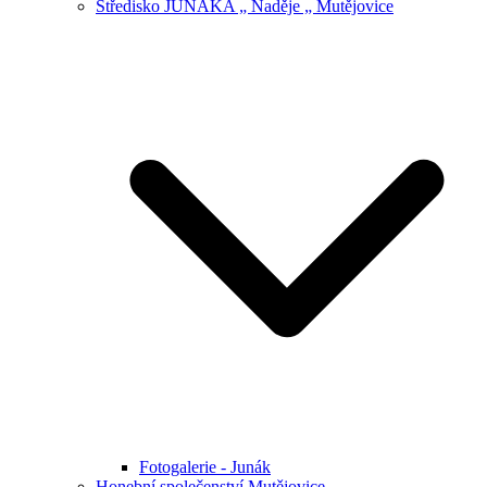
Středisko JUNÁKA „ Naděje „ Mutějovice
Fotogalerie - Junák
Honební společenství Mutějovice