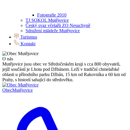
Fotografie 2010
TJ SOKOL Mutějovice
Český svaz včelařů ZO Nesuchyně
Sdružení mládeže Mutějovice
Turismus
Kontakt
O nás
Mutějovice jsou obec ve Středočeském kraji s cca 800 obyvateli,
jejíž součástí je Lhota pod Džbánem. Leží v tradiční chmelařské
oblasti u přírodního parku Džbán, 15 km od Rakovníka a 60 km od
Prahy, s historií sahající do středověku.
Obec
Mutějovice