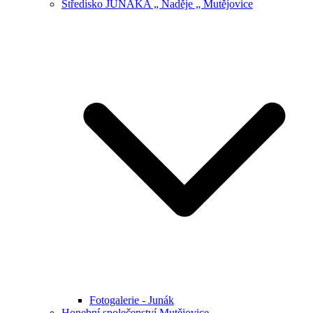
Středisko JUNÁKA „ Naděje „ Mutějovice
Fotogalerie - Junák
Honební společenství Mutějovice