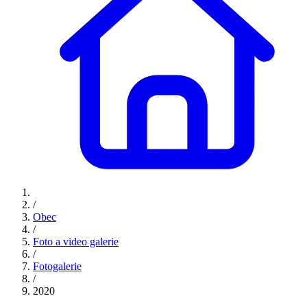
/
Obec
/
Foto a video galerie
/
Fotogalerie
/
2020