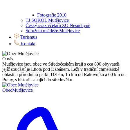
Fotografie 2010
TJ SOKOL Mutějovice
Český svaz včelařů ZO Nesuchyně
Sdružení mládeže Mutějovice
Turismus
Kontakt
O nás
Mutějovice jsou obec ve Středočeském kraji s cca 800 obyvateli,
jejíž součástí je Lhota pod Džbánem. Leží v tradiční chmelařské
oblasti u přírodního parku Džbán, 15 km od Rakovníka a 60 km od
Prahy, s historií sahající do středověku.
Obec
Mutějovice