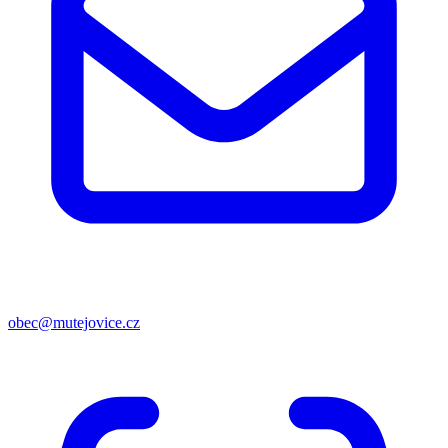
obec@mutejovice.cz