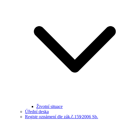
Životní situace
Úřední deska
Registr oznámení dle zák.č.159⁄2006 Sb.