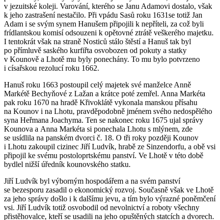
v jezuitské koleji. Varování, kterého se Janu Adamovi dostalo, však
k jeho zastrašení nestačilo. Při vpádu Sasů roku 1631se totiž Jan
Adam i se svým synem Hanušem připojili k nepříteli, za což byli
frídlantskou komisí odsouzeni k opětovné ztrátě veškerého majetku.
I tentokrát však na straně Nosticů stálo štěstí a Hanuš tak byl
po přímluvě saského kurfiřta osvobozen od pokuty a statky
v Kounově a Lhotě mu byly ponechány. To mu bylo potvrzeno
i císařskou rezolucí roku 1662.
Hanuš roku 1663 postoupil celý majetek své manželce Anně
Markétě Bechyňové z Lažan a krátce poté zemřel. Anna Markéta
pak roku 1670 na hradě Křivoklátě vykonala manskou přísahu
na Kounov i na Lhotu, pravděpodobně jménem svého nedospělého
syna Heřmana Joachyma. Ten se nakonec roku 1675 ujal správy
Kounova a Anna Markéta si ponechala Lhotu s mlýnem, zde
se usídlila na panském dvorci č. 18. O tři roky později Kounov
i Lhotu zakoupil cizinec Jiří Ludvík, hrabě ze Sinzendorfu, a obě vsi
připojil ke svému postoloprtskému panství. Ve Lhotě v této době
bydlel nižší úředník kounovského statku.
Jiří Ludvík byl výborným hospodářem a na svém panství
se bezesporu zasadil o ekonomický rozvoj. Současně však ve Lhotě
za jeho správy došlo i k dalšímu jevu, a tím bylo výrazné poněmčení
vsi. Jiří Ludvík totiž osvobodil od nevolnictví a roboty všechny
přistěhovalce, kteří se usadili na jeho opuštěných statcích a dvorech.