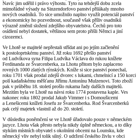
Navíc jim udělil i právo výhostu. Tyto na tehdejší dobu zcela
mimořádné výsady na Sinzendorfovo panství přilákaly mnoho
nových osadníků. To sice umožnilo naplno využít potenciál panství
a ekonomicky ho pozvednout, současně však příliv osadníků
výrazně změnil složení zdejšího obyvatelstva. Čechů pro toto
osídlení nebyl dostatek, většinou sem proto přišli Němci a jiní
cizozemci.
Ve Lhotě se majitelé nepřestali střídat ani po jejím začlenění
k postoloprtskému panství. Již roku 1692 přešlo panství
od Ludvíkova syna Filipa Ludvíka Václava do rukou knížete
Ferdinanda ze Švarcenberka, za Lhotu přitom bylo zaplaceno
rovných 1000 zlatých rýnských. Kníže si sice panství ponechal,
roku 1701 však prodal zdejší dvorec s lukami, chmelnicí a 150 korci
polí kadaňskému měšťanu Jiřímu Antonínu Mulzenovi. Toto zboží
pak v průběhu 18. století prošlo rukama řady dalších majitelů.
Mezitím byla ve Lhotě na návsi roku 1774 postavena kaple. Ves
nakonec roku 1802 prodal Jakub Vimmer i s Domoušicemi
a Lenešicemi knížeti Josefu ze Švarcenberka. Rod Švarcenberků
pak celý majetek vlastnil až do 20. století.
V důsledku poněmčení se ve Lhotě úřadovalo pouze v německém
jazyce. Lhota však přesto nebyla nikdy úplně německou, a to díky
stykům místních obyvatel s okolními obcemi na Lounsku, kde
německý vliv nebyl tolik silný. O udržení českého živlu v obci