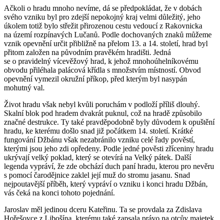
Ačkoli o hradu mnoho nevíme, dá se předpokládat, že v dobách
svého vzniku byl pro zdejší nepokojný kraj velmi důležitý, jeho
úkolem totiž bylo střežit přirozenou cestu vedoucí z Rakovnicka
na území rozpínavých Lučanů. Podle dochovaných znaků můžeme
vznik opevnění určit přibližně na přelom 13. a 14. století, hrad byl
přitom založen na původním pravěkém hradišti. Jedná
se o pravidelný vícevěžový hrad, k jehož mnohoúhelníkovému
obvodu přiléhala palácová křídla s množstvím místností. Obvod
opevnění vymezil okružní příkop, před kterým byl nasypán
mohutný val.
Život hradu však nebyl kvůli poruchám v podloží příliš dlouhý.
Skalní blok pod hradem dvakrát puknul, což na hradě způsobilo
značné destrukce. Ty také pravděpodobně byly důvodem k opuštění
hradu, ke kterému došlo snad již počátkem 14. století. Krátké
fungování Džbánu však nezabránilo vzniku celé řady pověstí,
kterými jsou jeho zdi opředeny. Podle jedné pověsti zříceniny hradu
ukrývají velký poklad, který se otevírá na Velký pátek. Další
legenda vypráví, že zde obchází duch paní hradu, kterou pro nevěru
s pomocí čarodějnice zaklel její muž do stromu jasanu. Snad
nejpoutavější příběh, který vypráví o vzniku i konci hradu Džbán,
vás čeká na konci tohoto pojednání.
Jaroslav měl jedinou dceru Kateřinu. Ta se provdala za Zdislava
Hořešovce z Libošína, kterému také zapsala právo na otcův majetek.