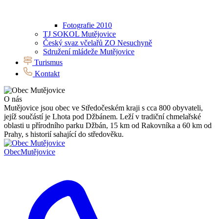
Fotografie 2010
TJ SOKOL Mutějovice
Český svaz včelařů ZO Nesuchyně
Sdružení mládeže Mutějovice
Turismus
Kontakt
O nás
Mutějovice jsou obec ve Středočeském kraji s cca 800 obyvateli,
jejíž součástí je Lhota pod Džbánem. Leží v tradiční chmelařské
oblasti u přírodního parku Džbán, 15 km od Rakovníka a 60 km od
Prahy, s historií sahající do středověku.
Obec
Mutějovice