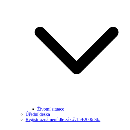
Životní situace
Úřední deska
Registr oznámení dle zák.č.159⁄2006 Sb.