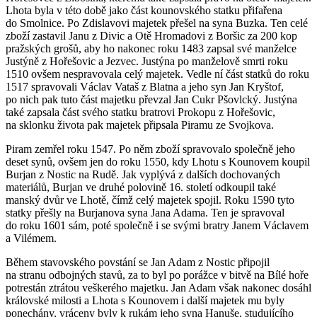
Lhota byla v této době jako část kounovského statku přifařena
do Smolnice. Po Zdislavovi majetek přešel na syna Buzka. Ten celé
zboží zastavil Janu z Divic a Otě Hromadovi z Boršic za 200 kop
pražských grošů, aby ho nakonec roku 1483 zapsal své manželce
Justýně z Hořešovic a Jezvec. Justýna po manželově smrti roku
1510 ovšem nespravovala celý majetek. Vedle ní část statků do roku
1517 spravovali Václav Vataš z Blatna a jeho syn Jan Kryštof,
po nich pak tuto část majetku převzal Jan Cukr Pšovlcký. Justýna
také zapsala část svého statku bratrovi Prokopu z Hořešovic,
na sklonku života pak majetek připsala Piramu ze Svojkova.
Piram zemřel roku 1547. Po něm zboží spravovalo společně jeho
deset synů, ovšem jen do roku 1550, kdy Lhotu s Kounovem koupil
Burjan z Nostic na Rudě. Jak vyplývá z dalších dochovaných
materiálů, Burjan ve druhé polovině 16. století odkoupil také
manský dvůr ve Lhotě, čímž celý majetek spojil. Roku 1590 tyto
statky přešly na Burjanova syna Jana Adama. Ten je spravoval
do roku 1601 sám, poté společně i se svými bratry Janem Václavem
a Vilémem.
Během stavovského povstání se Jan Adam z Nostic připojil
na stranu odbojných stavů, za to byl po porážce v bitvě na Bílé hoře
potrestán ztrátou veškerého majetku. Jan Adam však nakonec dosáhl
královské milosti a Lhota s Kounovem i další majetek mu byly
ponechány, vráceny byly k rukám jeho syna Hanuše, studujícího