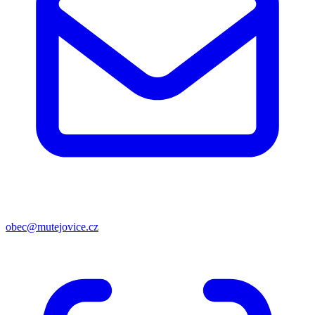
obec@mutejovice.cz