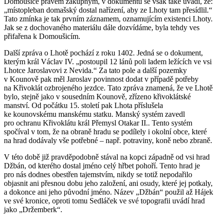
Domoušice právem zákupným, v dokumentu se však také uvádí, že:
„místopleban domašský dostal nařízení, aby ze Lhoty tam přesídlil.“
Tato zmínka je tak prvním záznamem, oznamujícím existenci Lhoty.
Jak se z dochovaného materiálu dále dozvídáme, byla tehdy ves
přifařena k Domoušicím.
Další zpráva o Lhotě pochází z roku 1402. Jedná se o dokument,
kterým král Václav IV. „postoupil 12 lánů poli ladem ležících ve vsi
Lhotce Jaroslavovi z Nevida.“ Za tato pole a další pozemky
v Kounově pak měl Jaroslav povinnost dodat v případě potřeby
na Křivoklát ozbrojeného jezdce. Tato zpráva znamená, že ve Lhotě
bylo, stejně jako v sousedním Kounově, zřízeno křivoklátské
manství. Od počátku 15. století pak Lhota příslušela
ke kounovskému manskému statku. Manský systém zavedl
pro ochranu Křivoklátu král Přemysl Otakar II.. Tento systém
spočíval v tom, že na obraně hradu se podílely i okolní obce, které
na hrad dodávaly vše potřebné – např. potraviny, koně nebo zbraně.
V této době již pravděpodobně stával na kopci západně od vsi hrad
Džbán, od kterého dostal jméno celý hřbet pohoří. Tento hrad je
pro nás dodnes obestřen tajemstvím, nikdy se totiž nepodařilo
objasnit ani přesnou dobu jeho založení, ani osudy, které jej potkaly,
a dokonce ani jeho původní jméno. Název „Džbán“ použil až Hájek
ve své kronice, oproti tomu Sedláček ve své topografii uvádí hrad
jako „Držemberk“.