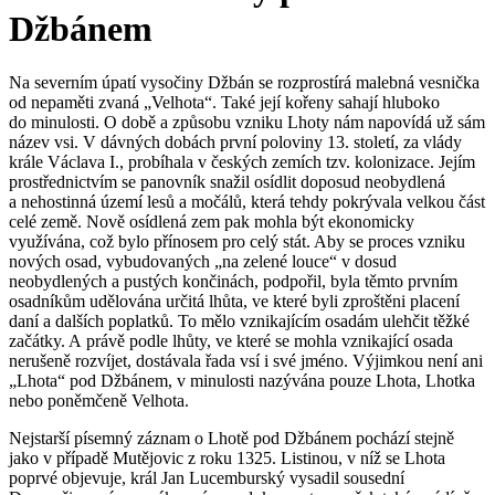
Džbánem
Na severním úpatí vysočiny Džbán se rozprostírá malebná vesnička
od nepaměti zvaná „Velhota“. Také její kořeny sahají hluboko
do minulosti. O době a způsobu vzniku Lhoty nám napovídá už sám
název vsi. V dávných dobách první poloviny 13. století, za vlády
krále Václava I., probíhala v českých zemích tzv. kolonizace. Jejím
prostřednictvím se panovník snažil osídlit doposud neobydlená
a nehostinná území lesů a močálů, která tehdy pokrývala velkou část
celé země. Nově osídlená zem pak mohla být ekonomicky
využívána, což bylo přínosem pro celý stát. Aby se proces vzniku
nových osad, vybudovaných „na zelené louce“ v dosud
neobydlených a pustých končinách, podpořil, byla těmto prvním
osadníkům udělována určitá lhůta, ve které byli zproštěni placení
daní a dalších poplatků. To mělo vznikajícím osadám ulehčit těžké
začátky. A právě podle lhůty, ve které se mohla vznikající osada
nerušeně rozvíjet, dostávala řada vsí i své jméno. Výjimkou není ani
„Lhota“ pod Džbánem, v minulosti nazývána pouze Lhota, Lhotka
nebo poněmčeně Velhota.
Nejstarší písemný záznam o Lhotě pod Džbánem pochází stejně
jako v případě Mutějovic z roku 1325. Listinou, v níž se Lhota
poprvé objevuje, král Jan Lucemburský vysadil sousední