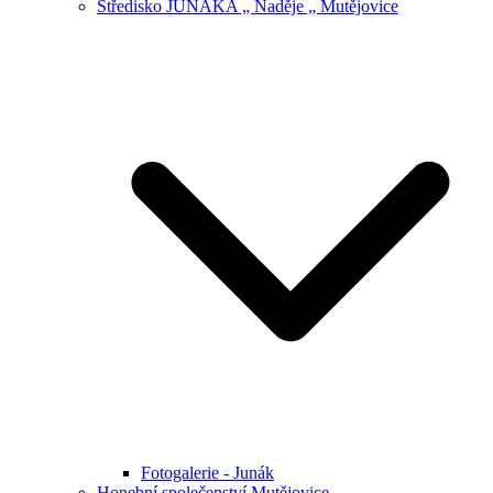
Středisko JUNÁKA „ Naděje „ Mutějovice
Fotogalerie - Junák
Honební společenství Mutějovice