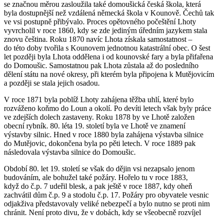
se značnou měrou zasloužila také domoušická česká škola, která
byla dostupnější než vzdálená německá škola v Kounově. Čechů tak
ve vsi postupně přibývalo. Proces opětovného počeštění Lhoty
vyvrcholil v roce 1860, kdy se zde jediným úředním jazykem stala
znovu čeština. Roku 1870 navíc Lhota získala samostatnost –
do této doby tvořila s Kounovem jednotnou katastrální obec. O šest
let později byla Lhota oddělena i od kounovské fary a byla přifařena
do Domoušic. Samostatnou pak Lhota zůstala až do posledního
dělení státu na nové okresy, při kterém byla připojena k Mutějovicím
a později se stala jejich osadou.
V roce 1871 byla poblíž Lhoty zahájena těžba uhlí, které bylo
rozváženo koňmo do Loun a okolí. Po devíti letech však byly práce
ve zdejších dolech zastaveny. Roku 1878 by ve Lhotě založen
obecní rybník. 80. léta 19. století byla ve Lhotě ve znamení
výstavby silnic. Hned v roce 1880 byla zahájena výstavba silnice
do Mutějovic, dokončena byla po pěti letech. V roce 1889 pak
následovala výstavba silnice do Domoušic.
Období 80. let 19. století se však do dějin vsi nezapsalo jenom
budováním, ale bohužel také požáry. Hořelo tu v roce 1883,
když do č.p. 7 udeřil blesk, a pak ještě v roce 1887, kdy oheň
zachvátil dům č.p. 9 a stodolu č.p. 17. Požáry pro obyvatele vesnic
odjakživa představovaly veliké nebezpečí a bylo nutno se proti nim
chránit. Není proto divu, že v dobách, kdy se všeobecně rozvíjel