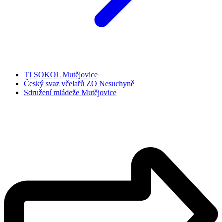
TJ SOKOL Mutějovice
Český svaz včelařů ZO Nesuchyně
Sdružení mládeže Mutějovice