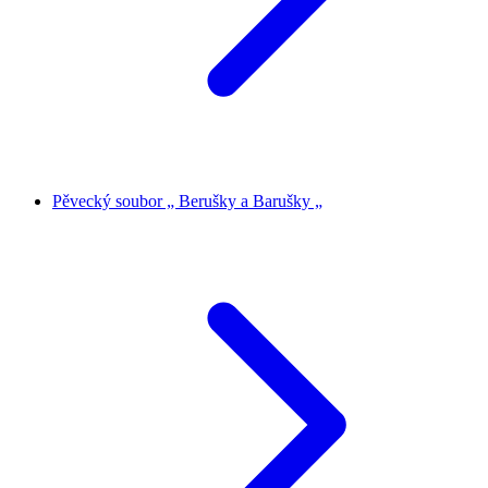
Pěvecký soubor „ Berušky a Barušky „