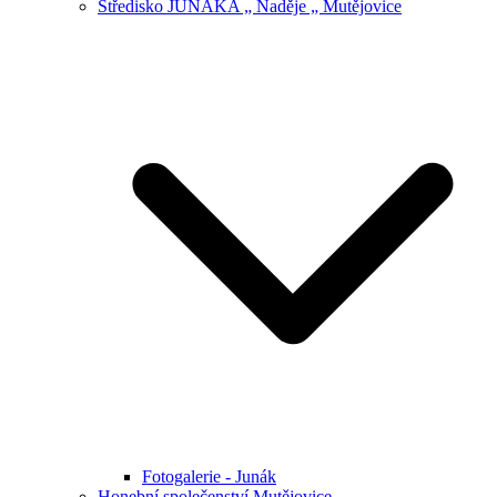
Středisko JUNÁKA „ Naděje „ Mutějovice
Fotogalerie - Junák
Honební společenství Mutějovice