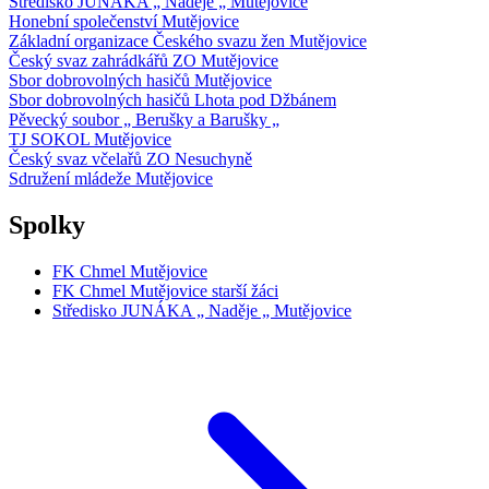
Středisko JUNÁKA „ Naděje „ Mutějovice
Honební společenství Mutějovice
Základní organizace Českého svazu žen Mutějovice
Český svaz zahrádkářů ZO Mutějovice
Sbor dobrovolných hasičů Mutějovice
Sbor dobrovolných hasičů Lhota pod Džbánem
Pěvecký soubor „ Berušky a Barušky „
TJ SOKOL Mutějovice
Český svaz včelařů ZO Nesuchyně
Sdružení mládeže Mutějovice
Spolky
FK Chmel Mutějovice
FK Chmel Mutějovice starší žáci
Středisko JUNÁKA „ Naděje „ Mutějovice