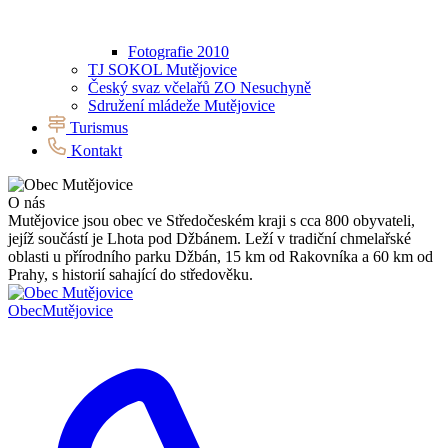
Fotografie 2010
TJ SOKOL Mutějovice
Český svaz včelařů ZO Nesuchyně
Sdružení mládeže Mutějovice
Turismus
Kontakt
O nás
Mutějovice jsou obec ve Středočeském kraji s cca 800 obyvateli,
jejíž součástí je Lhota pod Džbánem. Leží v tradiční chmelařské
oblasti u přírodního parku Džbán, 15 km od Rakovníka a 60 km od
Prahy, s historií sahající do středověku.
Obec
Mutějovice