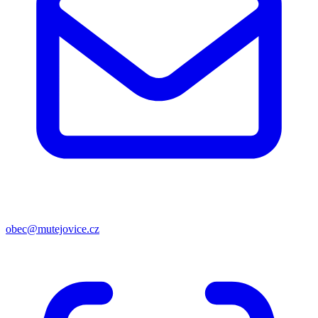
obec@mutejovice.cz