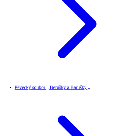
Pěvecký soubor „ Berušky a Barušky „