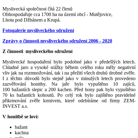
Myslivecká společnost čítá 22 členů
Obhospodařuje cca 1700 ha na území obcí - Mutějovice,
Lhota pod Džbánem a Krupá.
Fotogalerie mysliveckého sdružení
Zprávy o činnosti mysliveckého sdružení 2006 - 2020
Z činnosti mysliveckého sdružení
Myslivecké hospodaření bylo podobné jako v předešlých letech.
Chladné jaro a vysoké srážky během celého roku měly negativní
vliv jak na rozmnožování, tak i na přežití všech druhů drobné zvěře.
I z těchto důvodů bylo stejně jako v minulých letech provedeno
zazvěřování honitby. Na jaře bylo vypuštěno 10 zajíců,
100 bažantích slepic a 200 kachen. Před hony pak bylo vypuštěno
70 ks bažantích kohoutů. Po celý rok bylo zajištěno pravidelné
přikrmování zvěře krmivem, které odebíráme od firmy ZEM-
INVEST a.s.
V honitbě se loví:
bažant
kachna