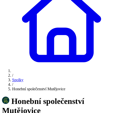
/
Spolky
/
Honební společenství Mutějovice
Honební společenství
Mutějovice