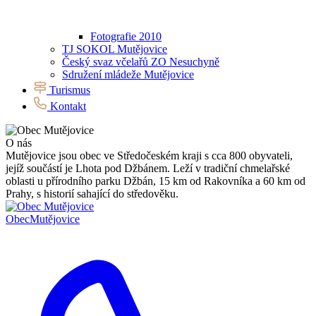
Fotografie 2010
TJ SOKOL Mutějovice
Český svaz včelařů ZO Nesuchyně
Sdružení mládeže Mutějovice
Turismus
Kontakt
O nás
Mutějovice jsou obec ve Středočeském kraji s cca 800 obyvateli,
jejíž součástí je Lhota pod Džbánem. Leží v tradiční chmelařské
oblasti u přírodního parku Džbán, 15 km od Rakovníka a 60 km od
Prahy, s historií sahající do středověku.
Obec
Mutějovice