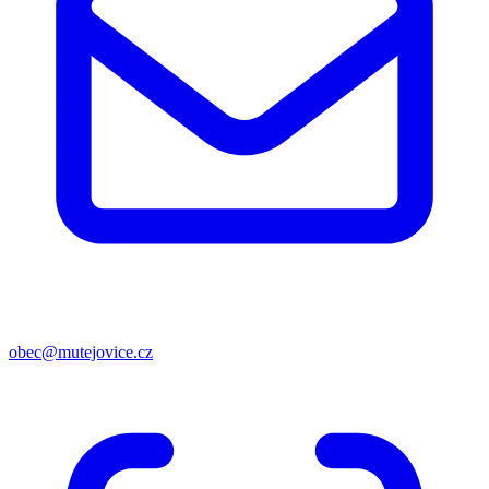
obec@mutejovice.cz