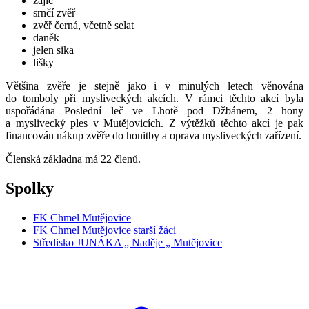
zajíc
srnčí zvěř
zvěř černá, včetně selat
daněk
jelen sika
lišky
Většina zvěře je stejně jako i v minulých letech věnována
do tomboly při mysliveckých akcích. V rámci těchto akcí byla
uspořádána Poslední leč ve Lhotě pod Džbánem, 2 hony
a myslivecký ples v Mutějovicích. Z výtěžků těchto akcí je pak
financován nákup zvěře do honitby a oprava mysliveckých zařízení.
Členská základna má 22 členů.
Spolky
FK Chmel Mutějovice
FK Chmel Mutějovice starší žáci
Středisko JUNÁKA „ Naděje „ Mutějovice