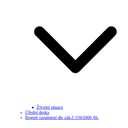
Životní situace
Úřední deska
Registr oznámení dle zák.č.159⁄2006 Sb.