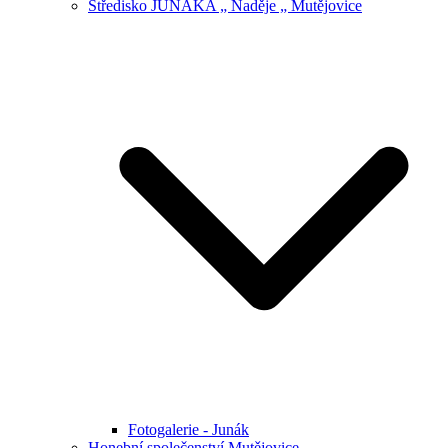
Středisko JUNÁKA „ Naděje „ Mutějovice
Fotogalerie - Junák
Honební společenství Mutějovice