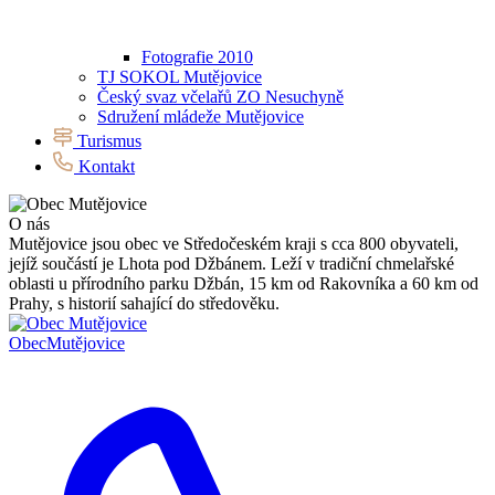
Fotografie 2010
TJ SOKOL Mutějovice
Český svaz včelařů ZO Nesuchyně
Sdružení mládeže Mutějovice
Turismus
Kontakt
O nás
Mutějovice jsou obec ve Středočeském kraji s cca 800 obyvateli,
jejíž součástí je Lhota pod Džbánem. Leží v tradiční chmelařské
oblasti u přírodního parku Džbán, 15 km od Rakovníka a 60 km od
Prahy, s historií sahající do středověku.
Obec
Mutějovice