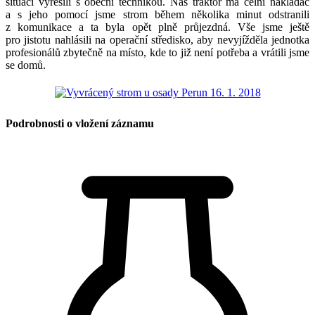
situaci vyřešili s obecní technikou. Náš traktor má čelní nakladač
a s jeho pomocí jsme strom během několika minut odstranili
z komunikace a ta byla opět plně průjezdná. Vše jsme ještě
pro jistotu nahlásili na operační středisko, aby nevyjížděla jednotka
profesionálů zbytečně na místo, kde to již není potřeba a vrátili jsme
se domů.
Podrobnosti o vložení záznamu