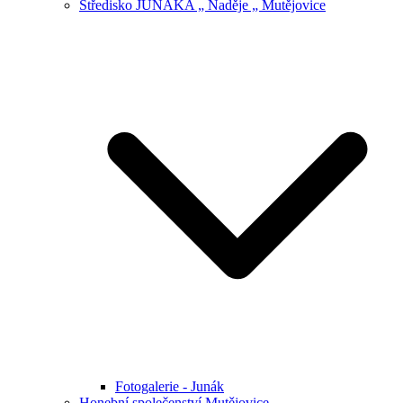
Středisko JUNÁKA „ Naděje „ Mutějovice
Fotogalerie - Junák
Honební společenství Mutějovice