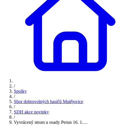
/
Spolky
/
Sbor dobrovolných hasičů Mutějovice
/
SDH akce novinky
/
Vyvrácený strom u osady Perun 16. 1.…