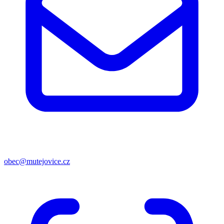
obec@mutejovice.cz