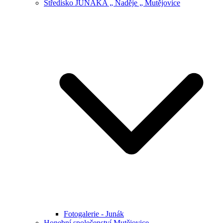
Středisko JUNÁKA „ Naděje „ Mutějovice
Fotogalerie - Junák
Honební společenství Mutějovice