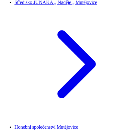
Středisko JUNÁKA „ Naděje „ Mutějovice
Honební společenství Mutějovice