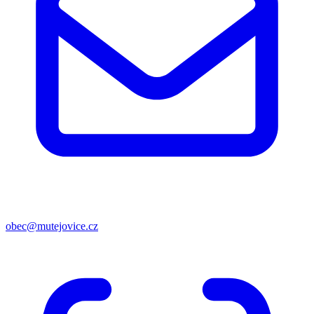
obec@mutejovice.cz