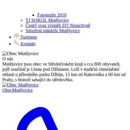
Fotografie 2010
TJ SOKOL Mutějovice
Český svaz včelařů ZO Nesuchyně
Sdružení mládeže Mutějovice
Turismus
Kontakt
O nás
Mutějovice jsou obec ve Středočeském kraji s cca 800 obyvateli,
jejíž součástí je Lhota pod Džbánem. Leží v tradiční chmelařské
oblasti u přírodního parku Džbán, 15 km od Rakovníka a 60 km od
Prahy, s historií sahající do středověku.
Obec
Mutějovice