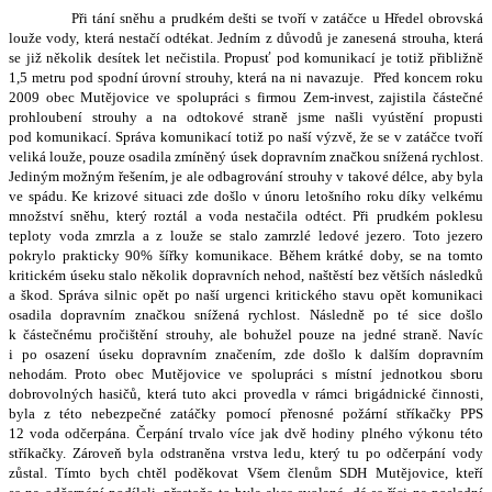
Při tání sněhu a prudkém dešti se tvoří v zatáčce u Hředel obrovská
louže vody, která nestačí odtékat. Jedním z důvodů je zanesená strouha, která
se již několik desítek let nečistila. Propusť pod komunikací je totiž přibližně
1,5 metru pod spodní úrovní strouhy, která na ni navazuje.
Před koncem roku
2009 obec Mutějovice ve spolupráci s firmou Zem-invest, zajistila částečné
prohloubení strouhy a na odtokové straně jsme našli vyústění propusti
pod komunikací. Správa komunikací totiž po naší výzvě, že se v zatáčce tvoří
veliká louže, pouze osadila zmíněný úsek dopravním značkou snížená rychlost.
Jediným možným řešením, je ale odbagrování strouhy v takové délce, aby byla
ve spádu.
Ke krizové situaci zde došlo v únoru letošního roku díky velkému
množství sněhu, který roztál a voda nestačila odtéct. Při prudkém poklesu
teploty voda zmrzla a z louže se stalo zamrzlé ledové jezero. Toto jezero
pokrylo prakticky 90% šířky
komunikace. Během krátké doby, se na tomto
kritickém úseku stalo několik dopravních nehod, naštěstí bez větších následků
a škod. Správa silnic opět po naší urgenci kritického stavu opět komunikaci
osadila dopravním značkou snížená rychlost. Následně po té sice došlo
k částečnému pročištění strouhy, ale bohužel pouze na jedné straně. Navíc
i po osazení úseku dopravním značením, zde došlo k dalším dopravním
nehodám.
Proto obec Mutějovice ve spolupráci s místní jednotkou sboru
dobrovolných hasičů, která tuto akci provedla v rámci brigádnické činnosti,
byla z této nebezpečné zatáčky pomocí přenosné požární stříkačky PPS
12 voda odčerpána. Čerpání trvalo více jak dvě hodiny plného výkonu této
stříkačky. Zároveň byla odstraněna vrstva ledu, který tu po odčerpání vody
zůstal. Tímto bych chtěl poděkovat Všem členům SDH Mutějovice, kteří