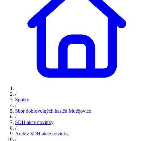
/
Spolky
/
Sbor dobrovolných hasičů Mutějovice
/
SDH akce novinky
/
Archiv SDH akce novinky
/