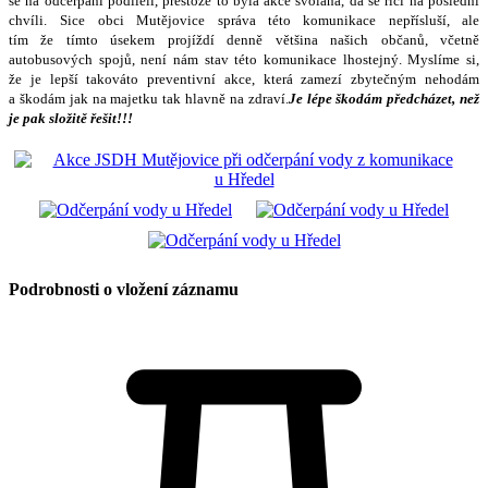
se na odčerpání podíleli, přestože to byla akce svolaná, dá se říci na poslední
chvíli.
Sice obci Mutějovice správa této komunikace nepřísluší, ale
tím že tímto úsekem projíždí denně většina našich občanů, včetně
autobusových spojů, není nám stav této komunikace lhostejný. Myslíme si,
že je lepší takováto preventivní akce, která zamezí zbytečným nehodám
a škodám jak na majetku tak hlavně na zdraví.
Je lépe škodám předcházet, než
je pak složitě řešit!!!
Podrobnosti o vložení záznamu