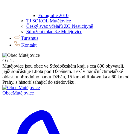
Fotografie 2010
TJ SOKOL Mutějovice
Český svaz včelařů ZO Nesuchyně
Sdružení mládeže Mutějovice
Turismus
Kontakt
O nás
Mutějovice jsou obec ve Středočeském kraji s cca 800 obyvateli,
jejíž součástí je Lhota pod Džbánem. Leží v tradiční chmelařské
oblasti u přírodního parku Džbán, 15 km od Rakovníka a 60 km od
Prahy, s historií sahající do středověku.
Obec
Mutějovice