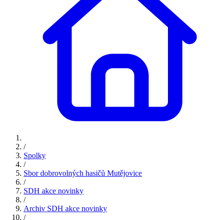
/
Spolky
/
Sbor dobrovolných hasičů Mutějovice
/
SDH akce novinky
/
Archiv SDH akce novinky
/