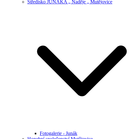
Středisko JUNÁKA „ Naděje „ Mutějovice
Fotogalerie - Junák
Honební společenství Mutějovice