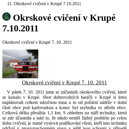
Okrskové cvičení v Krupé 7.10.2011
Okrskové cvičení v Krupé
7.10.2011
Okrskové cvičení v Krupé 7. 10. 2011
Okrskové cvičení v Krupé 7. 10. 2011
V pátek 7. 10. 2011 jsme se zúčastnili okrskového cvičení, které
se konalo v Krupé. Sbor dobrovolných hasičů v Krupé si letos
naplánovali celkem náročnou trasu a to od požární nádrže v dolní
části obce pod karlovarkou a konec byl urybníka ve středu obce.
Celková délka přesáhla 1,3 km. S ohledem na stáří techniky, která
se zde účastnila a také to, že nikdo neměl žádný problém po celou
dobu cvičení, je nutné vyslovit poděkování všem, kteří tuto techniku
udržují v provozuschopném stavu a ještě jsou schopni v případě