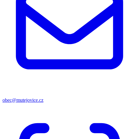
obec@mutejovice.cz