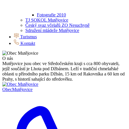
Fotografie 2010
TJ SOKOL Mutějovice
Český svaz včelařů ZO Nesuchyně
Sdružení mládeže Mutějovice
Turismus
Kontakt
O nás
Mutějovice jsou obec ve Středočeském kraji s cca 800 obyvateli,
jejíž součástí je Lhota pod Džbánem. Leží v tradiční chmelařské
oblasti u přírodního parku Džbán, 15 km od Rakovníka a 60 km od
Prahy, s historií sahající do středověku.
Obec
Mutějovice