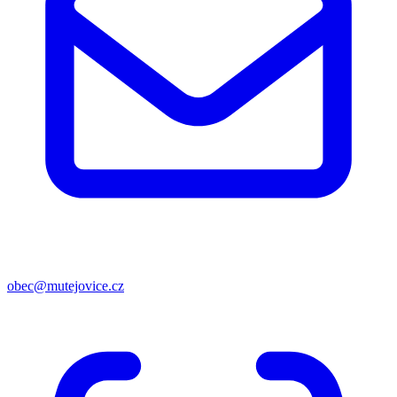
obec@mutejovice.cz