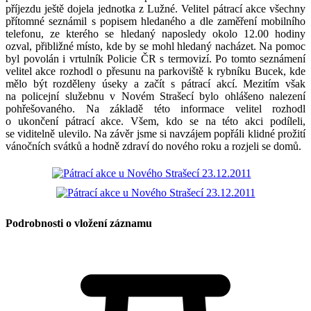
příjezdu ještě dojela jednotka z Lužné. Velitel pátrací akce všechny
přítomné seznámil s popisem hledaného a dle zaměření mobilního
telefonu, ze kterého se hledaný naposledy okolo 12.00 hodiny
ozval, přibližné místo, kde by se mohl hledaný nacházet. Na pomoc
byl povolán i vrtulník Policie ČR s termovizí. Po tomto seznámení
velitel akce rozhodl o přesunu na parkoviště k rybníku Bucek, kde
mělo být rozděleny úseky a začít s pátrací akcí. Mezitím však
na policejní služebnu v Novém Strašecí bylo ohlášeno nalezení
pohřešovaného. Na základě této informace velitel rozhodl
o ukončení pátrací akce. Všem, kdo se na této akci podíleli,
se viditelně ulevilo. Na závěr jsme si navzájem popřáli klidné prožití
vánočních svátků a hodně zdraví do nového roku a rozjeli se domů.
Podrobnosti o vložení záznamu