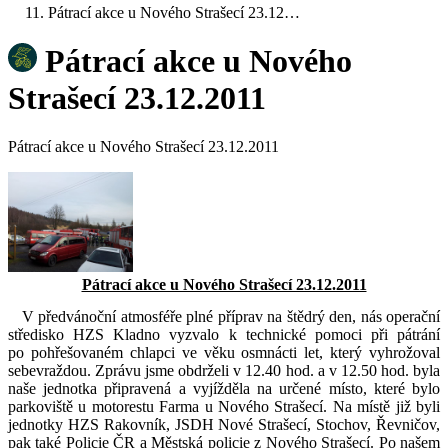
Pátrací akce u Nového Strašecí 23.12…
Pátrací akce u Nového
Strašecí 23.12.2011
Pátrací akce u Nového Strašecí 23.12.2011
Pátrací akce u Nového Strašecí 23.12.2011
V předvánoční atmosféře plné příprav na štědrý den, nás operační
středisko HZS Kladno vyzvalo k technické pomoci při pátrání
po pohřešovaném chlapci ve věku osmnácti let, který vyhrožoval
sebevraždou. Zprávu jsme obdrželi v 12.40 hod. a v 12.50 hod. byla
naše jednotka připravená a vyjížděla na určené místo, které bylo
parkoviště u motorestu Farma u Nového Strašecí. Na místě již byli
jednotky HZS Rakovník, JSDH Nové Strašecí, Stochov, Řevničov,
pak také Policie ČR a Městská policie z Nového Strašecí. Po našem