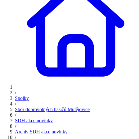
/
Spolky
/
Sbor dobrovolných hasičů Mutějovice
/
SDH akce novinky
/
Archiv SDH akce novinky
/