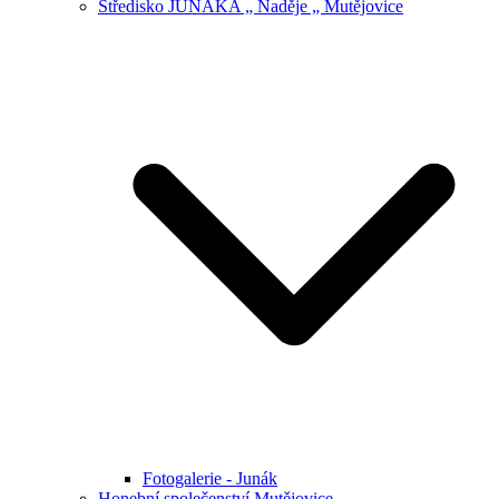
Středisko JUNÁKA „ Naděje „ Mutějovice
Fotogalerie - Junák
Honební společenství Mutějovice