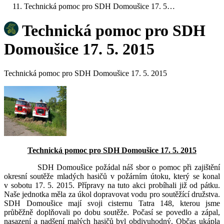
Technická pomoc pro SDH Domoušice 17. 5…
Technická pomoc pro SDH
Domoušice 17. 5. 2015
Technická pomoc pro SDH Domoušice 17. 5. 2015
Technická pomoc pro SDH Domoušice 17. 5. 2015
SDH Domoušice požádal náš sbor o pomoc při zajištění
okresní soutěže mladých hasičů v požárním útoku, který se konal
v sobotu 17. 5. 2015. Přípravy na tuto akci probíhali již od pátku.
Naše jednotka měla za úkol dopravovat vodu pro soutěžící družstva.
SDH Domoušice mají svoji cisternu Tatra 148, kterou jsme
průběžně doplňovali po dobu soutěže. Počasí se povedlo a zápal,
nasazení a nadšení malých hasičů byl obdivuhodný. Občas ukápla