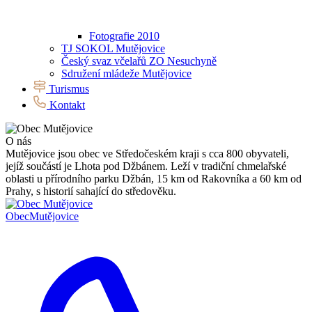
Fotografie 2010
TJ SOKOL Mutějovice
Český svaz včelařů ZO Nesuchyně
Sdružení mládeže Mutějovice
Turismus
Kontakt
O nás
Mutějovice jsou obec ve Středočeském kraji s cca 800 obyvateli,
jejíž součástí je Lhota pod Džbánem. Leží v tradiční chmelařské
oblasti u přírodního parku Džbán, 15 km od Rakovníka a 60 km od
Prahy, s historií sahající do středověku.
Obec
Mutějovice