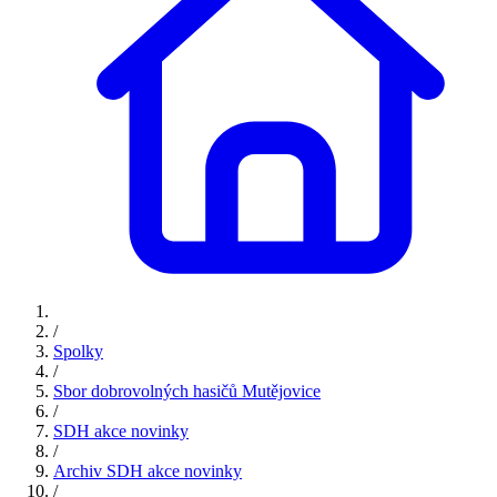
/
Spolky
/
Sbor dobrovolných hasičů Mutějovice
/
SDH akce novinky
/
Archiv SDH akce novinky
/