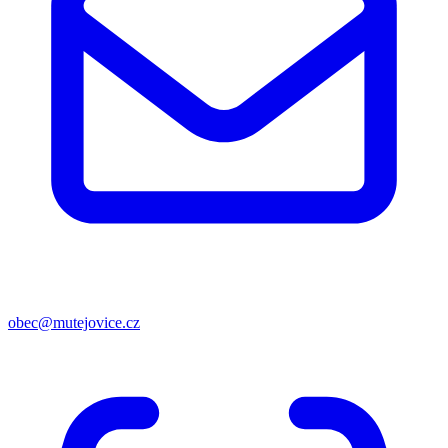
obec@mutejovice.cz