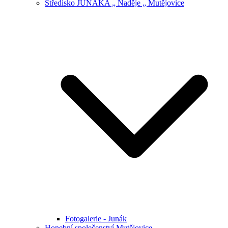
Středisko JUNÁKA „ Naděje „ Mutějovice
Fotogalerie - Junák
Honební společenství Mutějovice