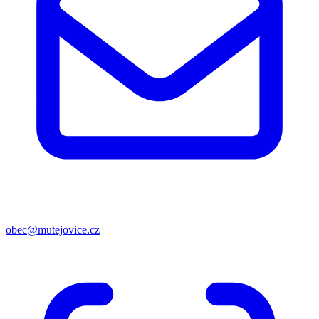
obec@mutejovice.cz