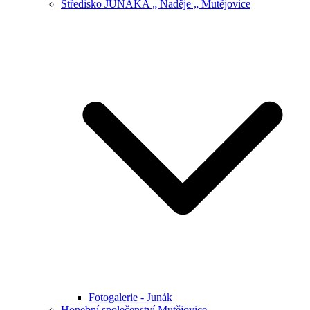
Středisko JUNÁKA „ Naděje „ Mutějovice
Fotogalerie - Junák
Honební společenství Mutějovice