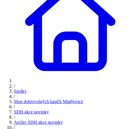
/
Spolky
/
Sbor dobrovolných hasičů Mutějovice
/
SDH akce novinky
/
Archiv SDH akce novinky
/