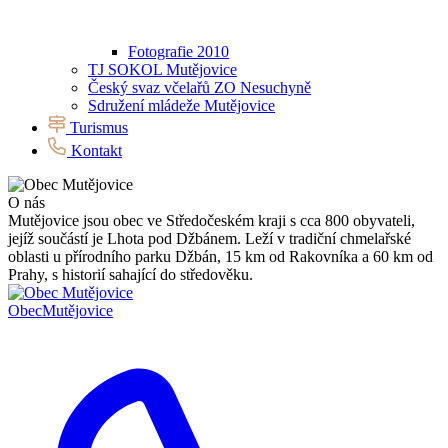
Fotografie 2010
TJ SOKOL Mutějovice
Český svaz včelařů ZO Nesuchyně
Sdružení mládeže Mutějovice
Turismus
Kontakt
O nás
Mutějovice jsou obec ve Středočeském kraji s cca 800 obyvateli,
jejíž součástí je Lhota pod Džbánem. Leží v tradiční chmelařské
oblasti u přírodního parku Džbán, 15 km od Rakovníka a 60 km od
Prahy, s historií sahající do středověku.
Obec
Mutějovice